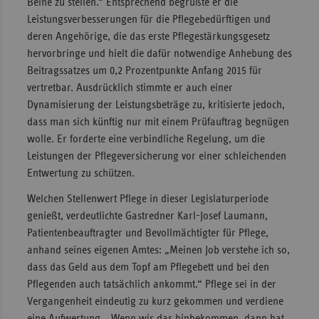
Beine zu stellen.“ Entsprechend begrüßte er die
Leistungsverbesserungen für die Pflegebedürftigen und
deren Angehörige, die das erste Pflegestärkungsgesetz
hervorbringe und hielt die dafür notwendige Anhebung des
Beitragssatzes um 0,2 Prozentpunkte Anfang 2015 für
vertretbar. Ausdrücklich stimmte er auch einer
Dynamisierung der Leistungsbeträge zu, kritisierte jedoch,
dass man sich künftig nur mit einem Prüfauftrag begnügen
wolle. Er forderte eine verbindliche Regelung, um die
Leistungen der Pflegeversicherung vor einer schleichenden
Entwertung zu schützen.
Welchen Stellenwert Pflege in dieser Legislaturperiode
genießt, verdeutlichte Gastredner Karl-Josef Laumann,
Patientenbeauftragter und Bevollmächtigter für Pflege,
anhand seines eigenen Amtes: „Meinen Job verstehe ich so,
dass das Geld aus dem Topf am Pflegebett und bei den
Pflegenden auch tatsächlich ankommt.“ Pflege sei in der
Vergangenheit eindeutig zu kurz gekommen und verdiene
eine Aufwertung. „Wenn wir das hinbekommen, dann hat