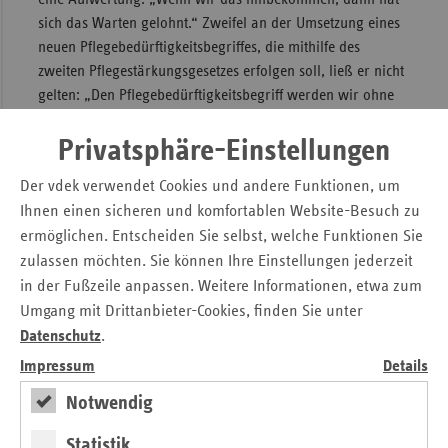
sich das Warten gelohnt.“ Zweifel an der Umsetzung eines
neuen Pflegebedürftigkeitsbegriffes, die mithilfe des
zweiten Pflegestärkungsgesetzes erfolgen soll, ließ er nicht
gelten: „Den Pflegebedürftigkeitsbegriff werden wir ohne
Wenn und Aber einführen.“ Dies verlange vieles von allen
Beteiligten ab, und natürlich müsse die Umsetzung
Privatsphäre-Einstellungen
vernünftig vorbereitet werden. „Dennoch, der
Der vdek verwendet Cookies und andere Funktionen, um
Pflegebedürftigkeitsbegriff ist kein Hexenwerk“, betonte er
Ihnen einen sicheren und komfortablen Website-Besuch zu
nachdrücklich.
ermöglichen. Entscheiden Sie selbst, welche Funktionen Sie
Dass zum Pflegebedürftigkeitsbegriff inzwischen alles
zulassen möchten. Sie können Ihre Einstellungen jederzeit
gesagt worden sei, dass sich vermutlich auch niemand
in der Fußzeile anpassen. Weitere Informationen, etwa zum
mehr trauen würde, eine neue Kommission zur Festlegung
Umgang mit Drittanbieter-Cookies, finden Sie unter
des Begriffes zu bilden, machte Herbert Mauel,
Datenschutz
.
Geschäftsführer des Bundesverbandes Privater Anbieter
Impressum
Details
sozialer Dienste (bpa), in seinem Statement deutlich.
Allerdings gab er zu bedenken, dass der neue
Notwendig
Pflegebedürftigkeitsbegriff alleine niemandem helfe. „Nur
Statistik
im Zusammenspiel mit den Leistungen kommt er der Pflege