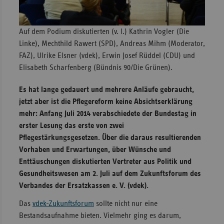
Sachse
Sachse
Auf dem Podium diskutierten (v. l.) Kathrin Vogler (Die
Anhal
Linke), Mechthild Rawert (SPD), Andreas Mihm (Moderator,
FAZ), Ulrike Elsner (vdek), Erwin Josef Rüddel (CDU) und
Schles
Elisabeth Scharfenberg (Bündnis 90/Die Grünen).
Holst
Thürin
Es hat lange gedauert und mehrere Anläufe gebraucht,
jetzt aber ist die Pflegereform keine Absichtserklärung
mehr: Anfang Juli 2014 verabschiedete der Bundestag in
erster Lesung das erste von zwei
Pflegestärkungsgesetzen. Über die daraus resultierenden
Vorhaben und Erwartungen, über Wünsche und
Enttäuschungen diskutierten Vertreter aus Politik und
Gesundheitswesen am 2. Juli auf dem Zukunftsforum des
Verbandes der Ersatzkassen e. V. (vdek).
Das
vdek-Zukunftsforum
sollte nicht nur eine
Bestandsaufnahme bieten. Vielmehr ging es darum,