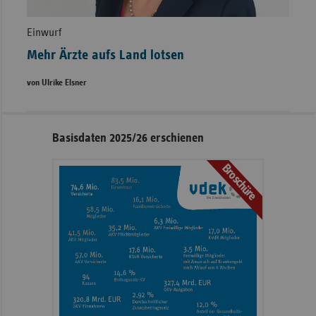
Einwurf
Mehr Ärzte aufs Land lotsen
von Ulrike Elsner
Seitennavigation
Seitenleiste
Basisdaten 2025/26 erschienen
mit
Broschüre
weiteren
Informationen