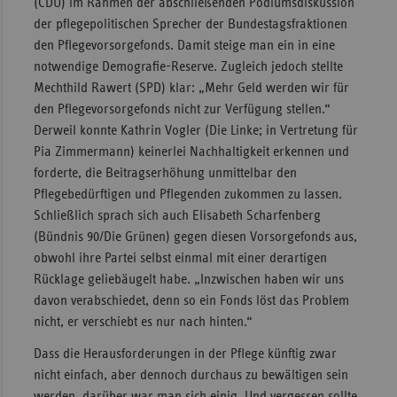
(CDU) im Rahmen der abschließenden Podiumsdiskussion
der pflegepolitischen Sprecher der Bundestagsfraktionen
den Pflegevorsorgefonds. Damit steige man ein in eine
notwendige Demografie-Reserve. Zugleich jedoch stellte
Mechthild Rawert (SPD) klar: „Mehr Geld werden wir für
den Pflegevorsorgefonds nicht zur Verfügung stellen.“
Derweil konnte Kathrin Vogler (Die Linke; in Vertretung für
Pia Zimmermann) keinerlei Nachhaltigkeit erkennen und
forderte, die Beitragserhöhung unmittelbar den
Pflegebedürftigen und Pflegenden zukommen zu lassen.
Schließlich sprach sich auch Elisabeth Scharfenberg
(Bündnis 90/Die Grünen) gegen diesen Vorsorgefonds aus,
obwohl ihre Partei selbst einmal mit einer derartigen
Rücklage geliebäugelt habe. „Inzwischen haben wir uns
davon verabschiedet, denn so ein Fonds löst das Problem
nicht, er verschiebt es nur nach hinten.“
Dass die Herausforderungen in der Pflege künftig zwar
nicht einfach, aber dennoch durchaus zu bewältigen sein
werden, darüber war man sich einig. Und vergessen sollte