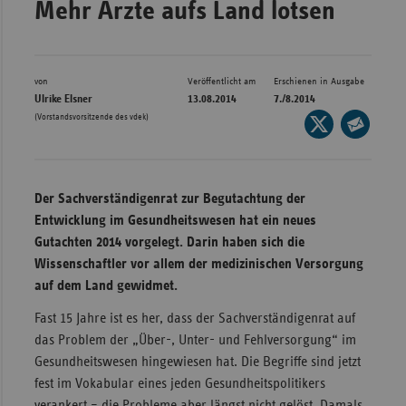
Mehr Ärzte aufs Land lotsen
Bad
Württe
Bayern
von
Veröffentlicht am
Erschienen in Ausgabe
Berlin
Ulrike Elsner
13.08.2014
7./8.2014
(Vorstandsvorsitzende des vdek)
Seite
Breme
auf
Seite
Hambu
X
per
Hessen
teilen
E-
Der Sachverständigenrat zur Begutachtung der
Meckle
Mail
Entwicklung im Gesundheitswesen hat ein neues
Vorpo
teilen
Gutachten 2014 vorgelegt. Darin haben sich die
Wissenschaftler vor allem der medizinischen Versorgung
Nieder
auf dem Land gewidmet.
Nordrh
Fast 15 Jahre ist es her, dass der Sachverständigenrat auf
Westfa
das Problem der „Über-, Unter- und Fehlversorgung“ im
Rheinl
Gesundheitswesen hingewiesen hat. Die Begriffe sind jetzt
Pfal
fest im Vokabular eines jeden Gesundheitspolitikers
Saarla
verankert – die Probleme aber längst nicht gelöst. Damals