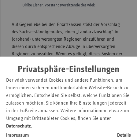
Ulrike Elsner, Vorstandsvorsitzende des vdek
Auf Gegenliebe bei den Ersatzkassen stößt der Vorschlag
des Sachverständigenrates, einen „Landarztzuschlag“ in
(drohend) unterversorgten Regionen einzuführen und
diesen durch entsprechende Abzüge in überversorgten
Regionen zu bezahlen. Wenn es gelingt, dieses System der
„kommunizierenden Röhren“ praktisch umzusetzen, wären
Privatsphäre-Einstellungen
wir dem Ziel, Über- und Fehlversorgung abzubauen und
Unterversorgung zu vermeiden, nähergekommen.
Der vdek verwendet Cookies und andere Funktionen, um
Angesichts der notwendigen Umverteilungen zwischen den
Ihnen einen sicheren und komfortablen Website-Besuch zu
Kassenärztlichen Vereinigungen (KVen) ist dies eine
ermöglichen. Entscheiden Sie selbst, welche Funktionen Sie
innerärztliche Herausforderung, der sich die KVen aber
zulassen möchten. Sie können Ihre Einstellungen jederzeit
dringend stellen müssen – denn schließlich haben sie den
in der Fußzeile anpassen. Weitere Informationen, etwa zum
Auftrag, die medizinische Versorgung für die Patienten
Umgang mit Drittanbieter-Cookies, finden Sie unter
überall im Lande sicherzustellen. Da reicht es auch nicht
Datenschutz
.
aus, reflexartig mehr Geld zu fordern, ohne die
Verteilungsstrukturen insgesamt auf den Prüfstand zu
Impressum
Details