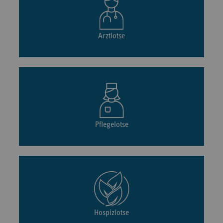
Arztlotse
Pflegelotse
Hospizlotse