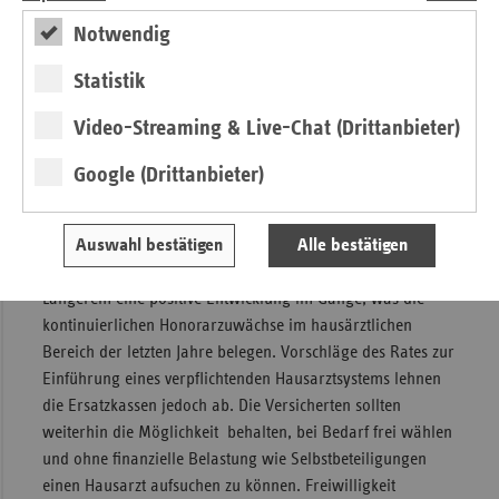
stellen. Wir begrüßen daher auch die Empfehlung des
Notwendig
Rates, die KVen ab einem bestimmten Grad der
Überversorgung zum Aufkauf von Arztsitzen zu verpflichten.
Statistik
Dieses Instrument des Praxisaufkaufs wird bislang viel zu
selten genutzt.
Video-Streaming & Live-Chat (Drittanbieter)
Richtig ist auch, Maßnahmen zu ergreifen, die das Ansehen
Google (Drittanbieter)
des Hausarztes verbessern: Dies fängt bei der
Hochschulzulassung und dem Medizinstudium an, geht
Auswahl bestätigen
Alle bestätigen
über die Weiterbildung und bezieht natürlich auch
Vergütungsfragen mit ein. Allerdings ist hier schon seit
Längerem eine positive Entwicklung im Gange, was die
kontinuierlichen Honorarzuwächse im hausärztlichen
Bereich der letzten Jahre belegen. Vorschläge des Rates zur
Einführung eines verpflichtenden Hausarztsystems lehnen
die Ersatzkassen jedoch ab. Die Versicherten sollten
weiterhin die Möglichkeit behalten, bei Bedarf frei wählen
und ohne finanzielle Belastung wie Selbstbeteiligungen
einen Hausarzt aufsuchen zu können. Freiwilligkeit