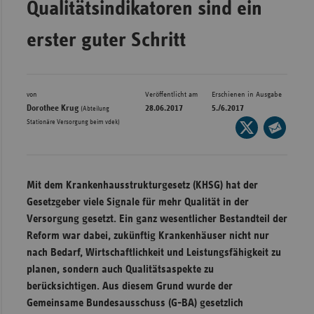
Qualitätsindikatoren sind ein
Bad
Württe
erster guter Schritt
Bayern
Berlin
Breme
von
Veröffentlicht am
Erschienen in Ausgabe
Dorothee Krug
28.06.2017
5./6.2017
(Abteilung
Hambu
Stationäre Versorgung beim vdek)
Seite
auf
Hessen
Seite
X
per
Meckle
teilen
E-
Vorpo
Mit dem Krankenhausstrukturgesetz (KHSG) hat der
Mail
Gesetzgeber viele Signale für mehr Qualität in der
Nieder
teilen
Versorgung gesetzt. Ein ganz wesentlicher Bestandteil der
Nordrh
Reform war dabei, zukünftig Krankenhäuser nicht nur
Westfa
nach Bedarf, Wirtschaftlichkeit und Leistungsfähigkeit zu
planen, sondern auch Qualitätsaspekte zu
Rheinl
berücksichtigen. Aus diesem Grund wurde der
Pfal
Gemeinsame Bundesausschuss (G-BA) gesetzlich
Saarla