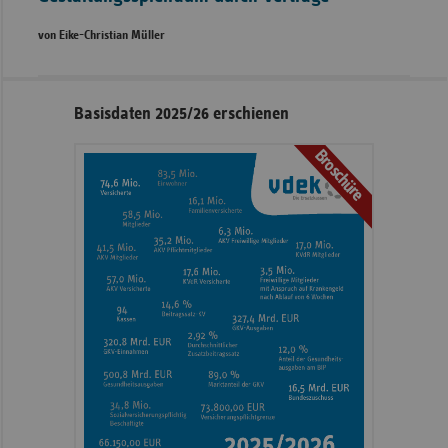
von Eike-Christian Müller
Seitennavigation
Seitenleiste
Basisdaten 2025/26 erschienen
mit
Broschüre
weiteren
Informationen