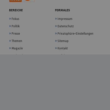
BEREICHE
FORMALES
Fokus
Impressum
Politik
Datenschutz
Presse
Privatsphäre-Einstellungen
Themen
Sitemap
Magazin
Kontakt
Verband
Anfahrt
Karriere
Bildnachweise
Barrierefreiheit
Barriere melden
FOLGEN
YouTube
LinkedIn