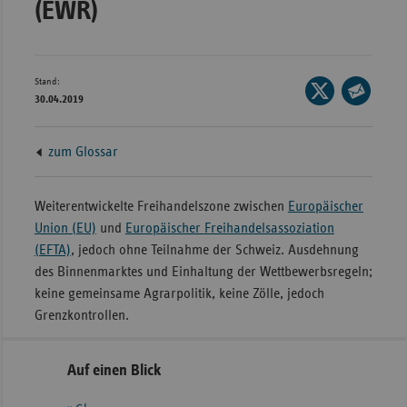
(EWR)
Bad
Württe
Bayern
Stand:
Seite
Berlin
30.04.2019
auf
Seite
Breme
X
per
Hambu
zum Glossar
teilen
E-
Mail
Hessen
teilen
Weiterentwickelte Freihandelszone zwischen
Europäischer
Meckle
Union (EU)
und
Europäischer Freihandelsassoziation
Vorpo
(EFTA)
, jedoch ohne Teilnahme der Schweiz. Ausdehnung
Nieder
des Binnenmarktes und Einhaltung der Wettbewerbsregeln;
keine gemeinsame Agrarpolitik, keine Zölle, jedoch
Nordrh
Grenzkontrollen.
Westfa
Rheinl
Seitennavigation
Seitenleiste
Auf einen Blick
Pfal
mit
Saarla