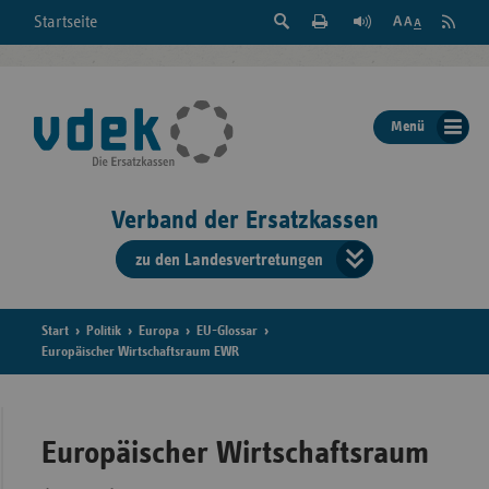
Suche
Seite
RSS
Startseite
Feed
einblenden
Drucken
abonni
Schrift
/
ausblenden
der
Menü
Seite
ändern
Verband der Ersatzkassen
zu den Landesvertretungen
Verband
der
Ersatzkass
Start
Politik
Europa
EU-Glossar
Europäischer Wirtschaftsraum EWR
vd
Bundes
Europäischer Wirtschaftsraum