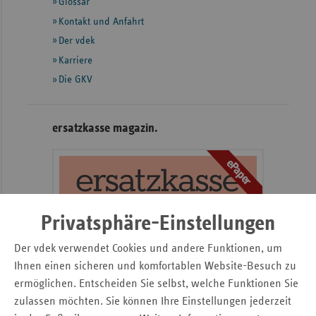
Glossar
weiteren
Sachse
Informationen
Kontakt und Anfahrt
Der vdek
Sachse
Karriere
Anhal
Die GKV
Schles
Holst
Thürin
ersatzkasse magazin.
ePaper
Privatsphäre-Einstellungen
Der vdek verwendet Cookies und andere Funktionen, um
Ihnen einen sicheren und komfortablen Website-Besuch zu
ermöglichen. Entscheiden Sie selbst, welche Funktionen Sie
zulassen möchten. Sie können Ihre Einstellungen jederzeit