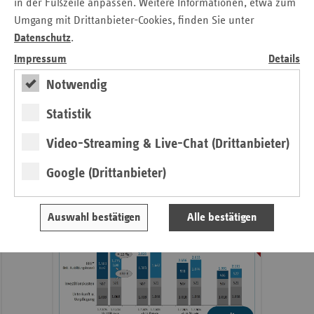
in der Fußzeile anpassen. Weitere Informationen, etwa zum
Umgang mit Drittanbieter-Cookies, finden Sie unter
Datenschutz
.
Impressum
Details
Notwendig
weiter
Statistik
4. Ausgabe 2026
Höchste Zeit für die Pflegereform
Video-Streaming & Live-Chat (Drittanbieter)
Google (Drittanbieter)
Pflege
Daten
Auswahl bestätigen
Alle bestätigen