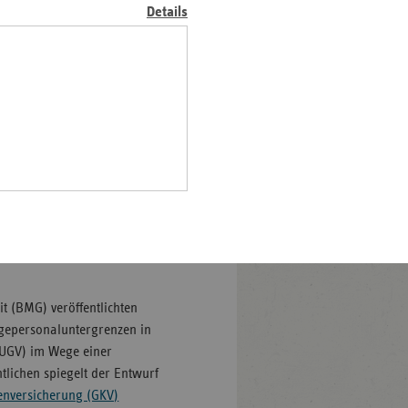
Details
z
nd
n
n-
t
wig-
ein
gen
 Pflegepersonaluntergrenzen
sonaluntergrenzen-
t (BMG) veröffentlichten
egepersonaluntergrenzen in
pUGV) im Wege einer
tlichen spiegelt der Entwurf
kenversicherung (GKV)