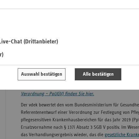
Pfal
Saarla
Sachse
Sachse
ive-Chat (Drittanbieter)
Anhal
r)
Schles
Holst
Thürin
Auswahl bestätigen
Alle bestätigen
» Nähere Informationen zur Verordnung zur Festlegung von
in pflegesensitiven Bereichen in Krankenhäusern (Pflegeper
Verordnung – PpUGV) finden Sie hier.
Der vdek bewertet den vom Bundesministerium für Gesundhei
Referentenentwurf einer Verordnung zur Festlegung von Pfl
pflegesensitiven Krankenhausbereichen für das Jahr 2019 (P
Ersatzvornahme nach § 137i Absatz 3 SGB V positiv. Im Wesen
das Verhandlungsergebnis wieder, das die
gesetzliche Kran