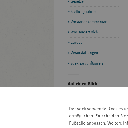
Gesetze
Stellungnahmen
Vorstandskommentar
Was ändert sich?
Europa
Veranstaltungen
vdek-Zukunftspreis
Seitenleiste
Auf einen Blick
mit
Glossar
weiteren
Informationen
Kontakt und Anfahrt
Der vdek verwendet Cookies u
Der vdek
ermöglichen. Entscheiden Sie s
Karriere
Fußzeile anpassen. Weitere In
Die GKV