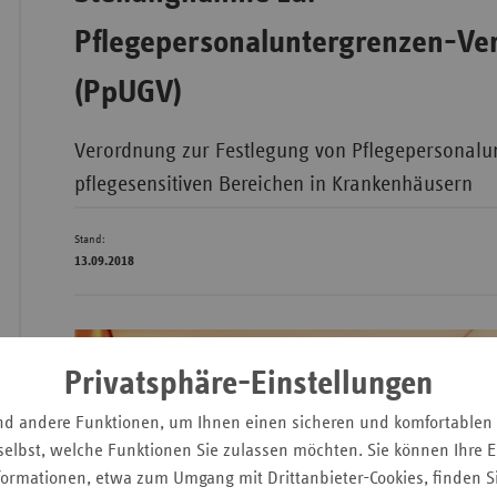
Pflegepersonaluntergrenzen-Ve
Bad
(PpUGV)
Württe
Bayern
Verordnung zur Festlegung von Pflegepersonalu
Berlin
pflegesensitiven Bereichen in Krankenhäusern
Breme
Stand:
Hambu
13.09.2018
Hessen
Meckle
Vorpo
Privatsphäre-Einstellungen
Nieder
nd andere Funktionen, um Ihnen einen sicheren und komfortablen
Nordrh
elbst, welche Funktionen Sie zulassen möchten. Sie können Ihre Ei
Westfa
formationen, etwa zum Umgang mit Drittanbieter-Cookies, finden S
Rheinl