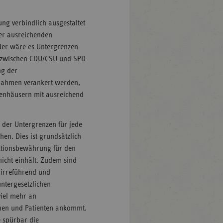
ng verbindlich ausgestaltet
ner ausreichenden
der wäre es Untergrenzen
rag zwischen CDU/CSU und SPD
ng der
aßnahmen verankert werden,
nkenhäusern mit ausreichend
g der Untergrenzen für jede
hen. Dies ist grundsätzlich
nktionsbewährung für den
icht einhält. Zudem sind
 irreführend und
untergesetzlichen
iel mehr an
nnen und Patienten ankommt.
e spürbar die