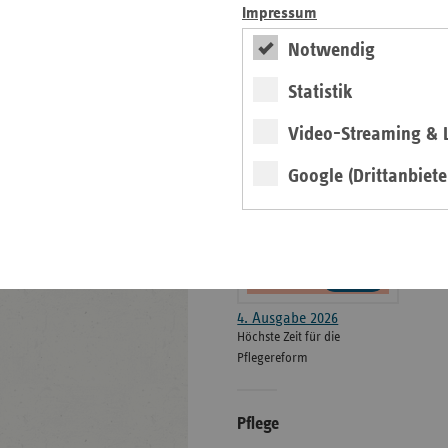
Impressum
Notwendig
ersatzkasse magazin.
Statistik
ePaper
Video-Streaming & L
Google (Drittanbiete
weiter
4. Ausgabe 2026
Höchste Zeit für die
Pflegereform
Pflege