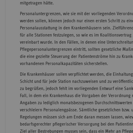
mitgetragen hätte.
Personaluntergrenzen, wie sie mit der vorliegenden Verordnu
werden sollen, können jedoch nur einen ersten Schritt zu ei
Personalausstattung in den Krankenhäusern sein. Zielführen
für alle Stationen festzulegen, so wie es im Koalitionsvert
vereinbart wurde. In den Fällen, in denen eine Unterschreitu
Pflegepersonaluntergrenzen eintritt, sollten gesetzliche M
die eine gezielte Steuerung der Patientenströme hin zu Kra
vorhandenen Personalkapazitäten sicherstellen.
Die Krankenhäuser sollen verpflichtet werden, die Einhaltun
Schicht und für jede Station nachzuweisen und zu veröffentlic
zu begrüßen, jedoch fehlt im vorliegenden Entwurf eine Sa
Fall, in dem ein Krankenhaus die Vorgaben der Verordnung n
Angaben zu lediglich monatsbezogenen Durchschnittswerten
verschleiern Personalengpässe. Sämtliche gesetzlichen bzw. 
Regelungen müssen sich am Ende daran messen lassen, wiev
bedarfsgerechter pflegerischer Versorgung bei den Patienti
Ziel aller Bestrebungen musses sein, dass ein Mehr an Pfleg