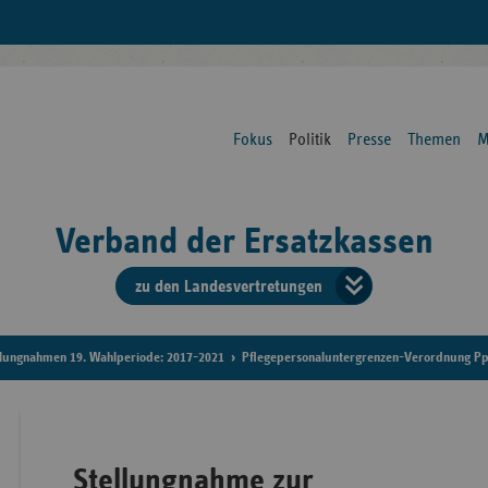
Fokus
Politik
Presse
Themen
M
Verband der Ersatzkassen
zu den Landesvertretungen
Verban
der
llungnahmen 19. Wahlperiode: 2017-2021
Pflegepersonaluntergrenzen-Verordnung P
Ersatzk
vd
Stellungnahme zur
Bundes