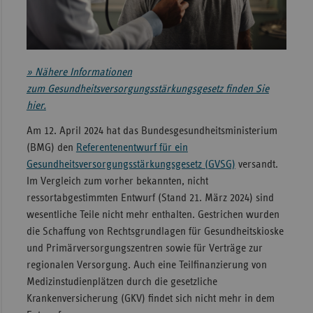
Sachse
Sachse
Anhal
» Nähere Informationen
Schles
zum Gesundheitsversorgungsstärkungsgesetz finden Sie
Holst
hier.
Thürin
Am 12. April 2024 hat das Bundesgesundheitsministerium
(BMG) den
Referentenentwurf für ein
Gesundheitsversorgungsstärkungsgesetz (GVSG)
versandt.
Im Vergleich zum vorher bekannten, nicht
ressortabgestimmten Entwurf (Stand 21. März 2024) sind
wesentliche Teile nicht mehr enthalten. Gestrichen wurden
die Schaffung von Rechtsgrundlagen für Gesundheitskioske
und Primärversorgungszentren sowie für Verträge zur
regionalen Versorgung. Auch eine Teilfinanzierung von
Medizinstudienplätzen durch die gesetzliche
Krankenversicherung (GKV) findet sich nicht mehr in dem