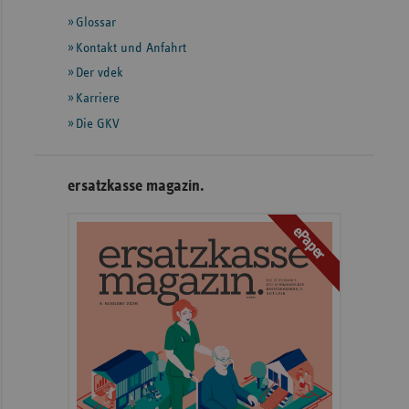
mit
Glossar
weiteren
Informationen
Kontakt und Anfahrt
Der vdek
Karriere
Die GKV
ersatzkasse magazin.
ePaper