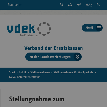
Suche
Seite
RSS
Startseite
Feed
einblenden
Drucken
abonni
Schrift
/
ausblenden
der
Menü
Seite
ändern
Verband der Ersatzkassen
zu den Landesvertretungen
Verband
der
Ersatzkass
Start
Politik
Stellungnahmen
Stellungnahmen 20. Wahlperiode
GVSG: Referentenentwurf
vd
Bundes
Stellungnahme zum