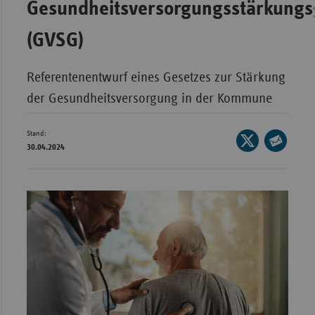
Gesundheitsversorgungsstärkungs
Bad
Württe
(GVSG)
Bayern
Berlin
Referentenentwurf eines Gesetzes zur Stärkung
Breme
der Gesundheitsversorgung in der Kommune
Hambu
Stand:
Seite
Hessen
30.04.2024
auf
Seite
Meckle
X
per
Vorpo
teilen
E-
Nieder
Mail
teilen
Nordrh
Westfa
Rheinl
Pfal
Saarla