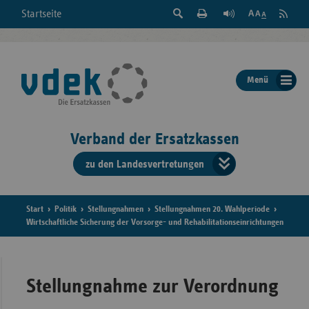
Suche
Seite
RSS
Startseite
Feed
einblenden
Drucken
abonni
Schrift
/
ausblenden
der
Menü
Seite
ändern
Verband der Ersatzkassen
zu den Landesvertretungen
Verband
der
Ersatzkass
Start
Politik
Stellungnahmen
Stellungnahmen 20. Wahlperiode
Wirtschaftliche Sicherung der Vorsorge- und Rehabilitationseinrichtungen
vd
Bundes
Stellungnahme zur Verordnung