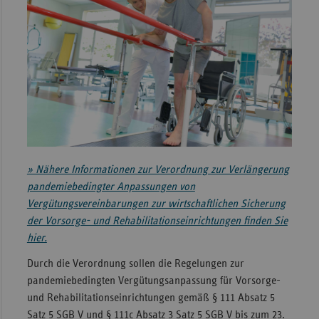
teilen
Sachse
Sachse
Anhal
Schles
Holst
Thürin
» Nähere Informationen zur Verordnung zur Verlängerung
pandemiebedingter Anpassungen von
Vergütungsvereinbarungen zur wirtschaftlichen Sicherung
der Vorsorge- und Rehabilitationseinrichtungen finden Sie
hier.
Durch die Verordnung sollen die Regelungen zur
pandemiebedingten Vergütungsanpassung für Vorsorge-
und Rehabilitationseinrichtungen gemäß § 111 Absatz 5
Satz 5 SGB V und § 111c Absatz 3 Satz 5 SGB V bis zum 23.