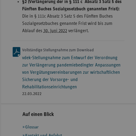
§2 (Verlängerung der in § 111 c Absatz 3 Satz 5 des
Fünften Buches Sozialgesetzbuch genannten Frist):
Die in § 111c Absatz 3 Satz 5 des Fünften Buches
Sozialgesetzbuches genannte Frist wird bis zum
Ablauf des
30. Juni 2022
verlängert.
Vollständige Stellungnahme zum Download
vdek-Stellungnahme zum Entwurf der Verordnung
zur Verlängerung pandemiebedingter Anpassungen
von Vergütungsvereinbarungen zur wirtschaftlichen
Sicherung der Vorsorge- und
Rehabilitationseinrichtungen
22.03.2022
Seitennavigation
Seitenleiste
Auf einen Blick
mit
Glossar
weiteren
Informationen
Kontakt und Anfahrt