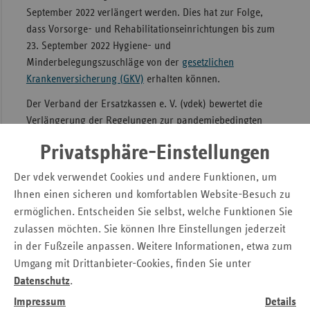
September 2022 verlängert werden. Dies hat zur Folge,
dass Vorsorge- und Rehabilitationseinrichtungen bis zum
23. September 2022 Hygiene- und
Minderbelegungszuschläge von der
gesetzlichen
Krankenversicherung (GKV)
erhalten können.
Der Verband der Ersatzkassen e. V. (vdek) bewertet die
Verlängerung der Regelungen zur pandemiebedingten
Vergütungsanpassung für Vorsorge- und
Privatsphäre-Einstellungen
Rehabilitationseinrichtungen vor dem Hintergrund der
aktuell noch sehr hohen Inzidenzen als grundsätzlich
Der vdek verwendet Cookies und andere Funktionen, um
nachvollziehbar. Jedoch erscheint eine sofortige
Ihnen einen sicheren und komfortablen Website-Besuch zu
Verlängerung der Regelungen bis 23. September 2022
ermöglichen. Entscheiden Sie selbst, welche Funktionen Sie
insbesondere für den Bereich der
zulassen möchten. Sie können Ihre Einstellungen jederzeit
Minderbelegungszuschläge auch im Hinblick auf die
in der Fußzeile anpassen. Weitere Informationen, etwa zum
abweichenden Regelungen für die Rentenversicherung zu
Umgang mit Drittanbieter-Cookies, finden Sie unter
weit gegriffen. Hier hat Gesetzgeber im
„Gesetz zur
Datenschutz
.
Verlängerung des Sozialdienstleister-Einsatzgesetzes und
Impressum
Details
weiterer Regelungen“
, das Grundlage auch für die