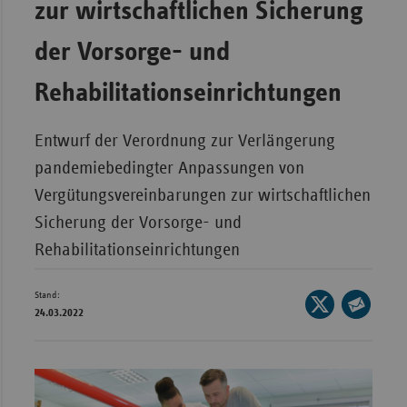
zur wirtschaftlichen Sicherung
Bad
Württe
der Vorsorge- und
Bayern
Rehabilitationseinrichtungen
Berlin
Breme
Entwurf der Verordnung zur Verlängerung
Hambu
pandemiebedingter Anpassungen von
Hessen
Vergütungsvereinbarungen zur wirtschaftlichen
Meckle
Sicherung der Vorsorge- und
Vorpo
Rehabilitationseinrichtungen
Nieder
Nordrh
Stand:
Seite
24.03.2022
Westfa
auf
Seite
X
Rheinl
per
teilen
Pfal
E-
Mail
Saarla