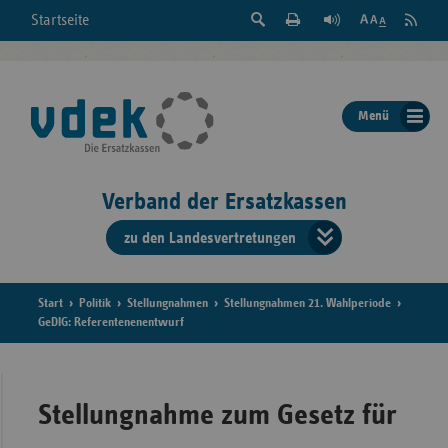
Suche
Seite
RSS
Startseite
Feed
einblenden
Drucken
abonni
Schrift
/
ausblenden
der
Menü
Seite
ändern
Verband der Ersatzkassen
zu den Landesvertretungen
Verband
der
Ersatzkass
Start
Politik
Stellungnahmen
Stellungnahmen 21. Wahlperiode
GeDIG: Referentenenentwurf
vd
Bundes
Stellungnahme zum Gesetz für