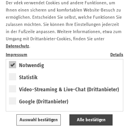
Der vdek verwendet Cookies und andere Funktionen, um
gemeinsamen Selbstverwaltung zu legen. Das bietet eine
gute Grundlage für versorgungsnahe und praktikable
Ihnen einen sicheren und komfortablen Website-Besuch zu
Lösungen, zumal bereits jetzt an Umsetzungsvorschlägen
ermöglichen. Entscheiden Sie selbst, welche Funktionen Sie
gearbeitet wird. Die im Referentenentwurf dargestellten
zulassen möchten. Sie können Ihre Einstellungen jederzeit
Leitplanken für die Ausgestaltung der Bedarfseinschätzung
in der Fußzeile anpassen. Weitere Informationen, etwa zum
greifen zentrale Forderungen des vdek und der GKV auf.
Umgang mit Drittanbieter-Cookies, finden Sie unter
Der vom Bundesministerium für Gesundheit (BMG) avisierte
Datenschutz
.
Zeitraum zur Einführung der eÜberweisung ist hingegen
Impressum
Details
deutlich zu lang. An dieser Stelle muss geprüft werden, wo
Notwendig
Prozesse beschleunigt und effizienter werden können.
Bei der digitalen Bedarfseinschätzung muss im weiteren
Statistik
Gesetzgebungsverfahren darauf geachtet werden, dass sie
Video-Streaming & Live-Chat (Drittanbieter)
mit den im Zuge der Reform der Notfallversorgung
geplanten Ersteinschätzungsverfahren der 116 117 und der
Google (Drittanbieter)
integrierten Notfallzentren (INZ) harmonisiert wird. Ziel
muss es sein, dass die Ersteinschätzung an allen
Kontaktpunkten zu identischen Ergebnissen kommen.
Auswahl bestätigen
Alle bestätigen