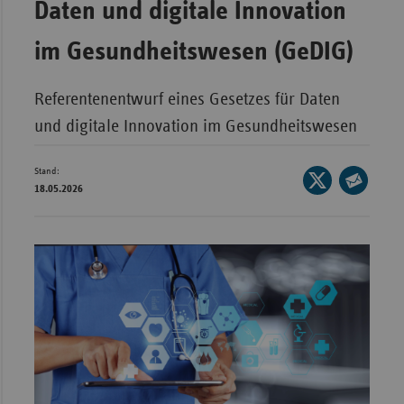
Daten und digitale Innovation
Bad
Württe
im Gesundheitswesen (GeDIG)
Bayern
Berlin
Referentenentwurf eines Gesetzes für Daten
Breme
und digitale Innovation im Gesundheitswesen
Hambu
Stand:
Seite
Hessen
18.05.2026
auf
Seite
Meckle
X
per
Vorpo
teilen
E-
Nieder
Mail
teilen
Nordrh
Westfa
Rheinl
Pfal
Saarla