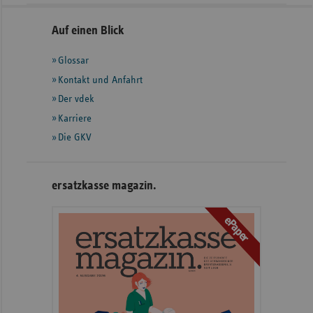
Seitennavigation
Seitenleiste
Auf einen Blick
mit
Glossar
weiteren
Informationen
Kontakt und Anfahrt
Der vdek
Karriere
Die GKV
ersatzkasse magazin.
ePaper