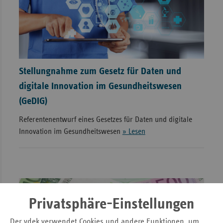
Stellungnahme zum Gesetz für Daten und
digitale Innovation im Gesundheitswesen
(GeDIG)
Referentenentwurf eines Gesetzes für Daten und digitale
Innovation im Gesundheitswesen
» Lesen
Privatsphäre-Einstellungen
Der vdek verwendet Cookies und andere Funktionen, um