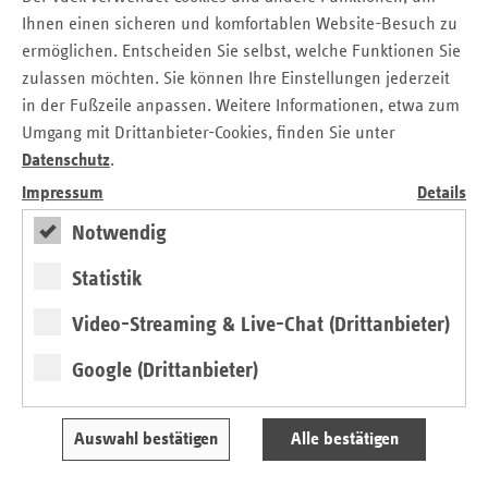
Ihnen einen sicheren und komfortablen Website-Besuch zu
ermöglichen. Entscheiden Sie selbst, welche Funktionen Sie
zulassen möchten. Sie können Ihre Einstellungen jederzeit
in der Fußzeile anpassen. Weitere Informationen, etwa zum
Umgang mit Drittanbieter-Cookies, finden Sie unter
Datenschutz
.
Impressum
Details
Stellungnahme zum GKV-
Beitragssatzstabilisierungsgesetz (BStabG)
Notwendig
Referentenentwurf eines Gesetzes zur Stabilisierung der
Statistik
Beitragssätze in der gesetzlichen
Video-Streaming & Live-Chat (Drittanbieter)
Krankenversicherung
» Lesen
Google (Drittanbieter)
Auswahl bestätigen
Alle bestätigen