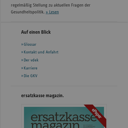
regelmäßig Stellung zu aktuellen Fragen der
Gesundheitspolitik.
» Lesen
Seitennavigation
Seitenleiste
Auf einen Blick
mit
Glossar
weiteren
Informationen
Kontakt und Anfahrt
Der vdek
Karriere
Die GKV
ersatzkasse magazin.
ePaper