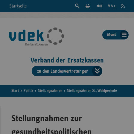
Suche
Seite
RSS
Startseite
Feed
einblenden
Drucken
abonni
Schrift
/
ausblenden
der
Menü
Seite
ändern
Verband der Ersatzkassen
zu den Landesvertretungen
Verband
der
Ersatzkass
Start
Politik
Stellungnahmen
Stellungnahmen 21. Wahlperiode
vd
Bundes
Stellungnahmen zur
gesundheitspolitischen