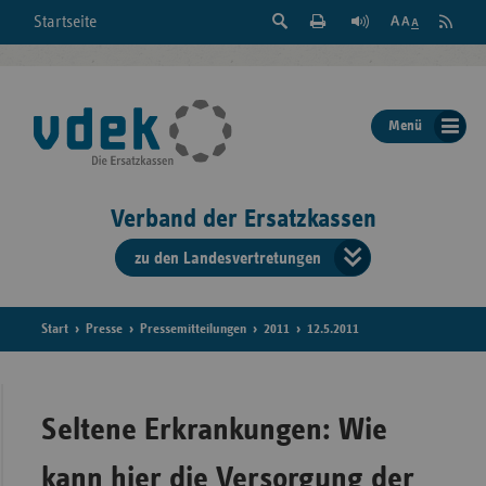
Suche
Seite
RSS
Startseite
Feed
einblenden
Drucken
abonni
Schrift
/
ausblenden
der
Menü
Seite
ändern
Verband der Ersatzkassen
zu den Landesvertretungen
Verband
der
Ersatzkass
Start
Presse
Pressemitteilungen
2011
12.5.2011
vd
Bundes
Seltene Erkrankungen: Wie
kann hier die Versorgung der