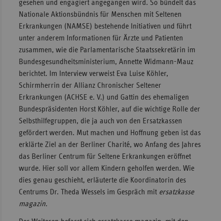
gesehen und engagiert angegangen wird. So bündelt das
Sachse
Nationale Aktionsbündnis für Menschen mit Seltenen
Erkrankungen (NAMSE) bestehende Initiativen und führt
Sachse
unter anderem Informationen für Ärzte und Patienten
Anhal
zusammen, wie die Parlamentarische Staatssekretärin im
Schles
Bundesgesundheitsministerium, Annette Widmann-Mauz
Holst
berichtet. Im Interview verweist Eva Luise Köhler,
Schirmherrin der Allianz Chronischer Seltener
Thürin
Erkrankungen (ACHSE e. V.) und Gattin des ehemaligen
Bundespräsidenten Horst Köhler, auf die wichtige Rolle der
Selbsthilfegruppen, die ja auch von den Ersatzkassen
gefördert werden. Mut machen und Hoffnung geben ist das
erklärte Ziel an der Berliner Charité, wo Anfang des Jahres
das Berliner Centrum für Seltene Erkrankungen eröffnet
wurde. Hier soll vor allem Kindern geholfen werden. Wie
dies genau geschieht, erläuterte die Koordinatorin des
Centrums Dr. Theda Wessels im Gespräch mit
ersatzkasse
magazin.