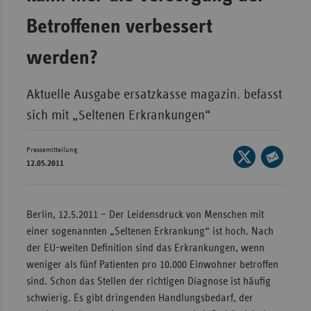
Bad
Württe
Betroffenen verbessert
Bayern
werden?
Berlin
Breme
Aktuelle Ausgabe
ersatzkasse magazin.
befasst
sich mit „Seltenen Erkrankungen“
Hambu
Hessen
Pressemitteilung
Seite
Meckle
12.05.2011
auf
Seite
Vorpo
X
per
Nieder
teilen
E-
Berlin, 12.5.2011 – Der Leidensdruck von Menschen mit
Mail
Nordrh
einer sogenannten „Seltenen Erkrankung“ ist hoch. Nach
teilen
Westfa
der EU-weiten Definition sind das Erkrankungen, wenn
weniger als fünf Patienten pro 10.000 Einwohner betroffen
Rheinl
sind. Schon das Stellen der richtigen Diagnose ist häufig
Pfal
schwierig. Es gibt dringenden Handlungsbedarf, der
Saarla