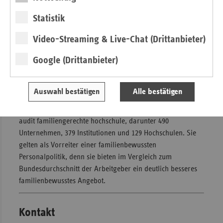
eine tragfähige, wirtschaftlich attraktive Balance zu
Statistik
bringen. Es wird von den führenden deutschen
Wirtschaftsverbänden Bundesvereinigung der Deutschen
Video-Streaming & Live-Chat (Drittanbieter)
Arbeitgeberverbände (BDA), Bundesverband der Deutschen
Industrie e. V. (BDI), Deutscher Industrie- und
Google (Drittanbieter)
Handelskammertag (DIHK) und Zentralverband des
Deutschen Handwerks (ZDH) empfohlen.
Auswahl bestätigen
Alle bestätigen
Insgesamt tragen in Deutschland aktuell rund 1.000
Arbeitgeber das Zertifikat zum audit berufundfamilie bzw.
audit familiengerechte hochschule, darunter 490
Unternehmen, 379 Institutionen und 129 Hochschulen. Sie
gelten als Vorreiter einer familienbewussten
Personalpolitik, denn sie bieten im Vergleich zum
Bundesdurchschnitt der Arbeitgeber ein deutlich besseres
familienbewusstes Angebot.
Kontakt