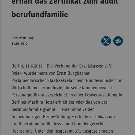
erhält das Zertifikat zum audit
Bad
Württe
berufundfamilie
Bayern
Berlin
Pressemitteilung
Seite
Breme
11.06.2012
auf
Seite
Hambu
X
per
Hessen
teilen
E-
Berlin, 11.6.2012 - Der Verband der Ersatzkassen e. V.
Meckle
Mail
(vdek) wurde heute von Ernst Burgbacher,
Vorpo
teilen
Parlamentarischer Staatssekretär beim Bundesminister für
Wirtschaft und Technologie, für seine familienbewusste
Nieder
Personalpolitik ausgezeichnet. In einer Festveranstaltung im
Nordrh
Berliner Maritim Hotel erhielt der vdek das von der
Westfa
berufundfamilie gGmbH – eine Initiative der
Rheinl
Gemeinnützigen Hertie-Stiftung – erteilte Zertifikat zum
Pfal
audit berufundfamilie bzw. audit familiengerechte
Hochschule. Unter den insgesamt 371 ausgezeichneten
Saarla