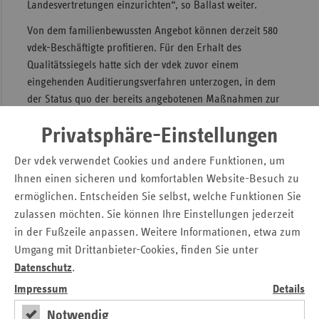
Landesvertretungen einzurichten“, so Ballast weiter.
Von dem familienbewussten Angebot können derzeit 580
vdek-Beschäftigte profitieren. Für den Erhalt des
Qualitätssiegels hatte sich der vdek zuvor einem
eingehenden Auditierungsverfahren unterzogen, in dem
der Status quo der bereits angebotenen Maßnahmen zur
besseren Balance von Beruf und Familie erfasst, das
Privatsphäre-Einstellungen
betriebsindividuelle Potenzial systematisch entwickelt und
maßgeschneiderte familienbewusste Maßnahmen
Der vdek verwendet Cookies und andere Funktionen, um
geschaffen und eingeführt wurden. Mit verbindlichen
Ihnen einen sicheren und komfortablen Website-Besuch zu
Zielvereinbarungen sorgt das audit dafür, dass
ermöglichen. Entscheiden Sie selbst, welche Funktionen Sie
Familienbewusstsein in der Unternehmenskultur verankert
zulassen möchten. Sie können Ihre Einstellungen jederzeit
wird.
in der Fußzeile anpassen. Weitere Informationen, etwa zum
Das audit, das unter der Schirmherrschaft von
Umgang mit Drittanbieter-Cookies, finden Sie unter
Bundesfamilienministerin Dr. Kristina Schröder und
Datenschutz
.
Bundeswirtschaftsminister Dr. Philipp Rösler steht, ist das
Impressum
Details
strategische Managementinstrument, das Arbeitgeber darin
unterstützt, Unternehmensziele und Mitarbeiterinteressen in
Notwendig