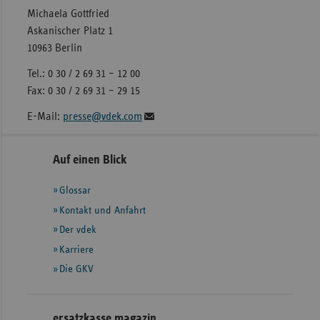
Michaela Gottfried
Askanischer Platz 1
10963 Berlin
Tel.: 0 30 / 2 69 31 – 12 00
Fax: 0 30 / 2 69 31 – 29 15
E-Mail:
presse@vdek.com
Seitennavigation
Seitenleiste
Auf einen Blick
mit
Glossar
weiteren
Informationen
Kontakt und Anfahrt
Der vdek
Karriere
Die GKV
ersatzkasse magazin.