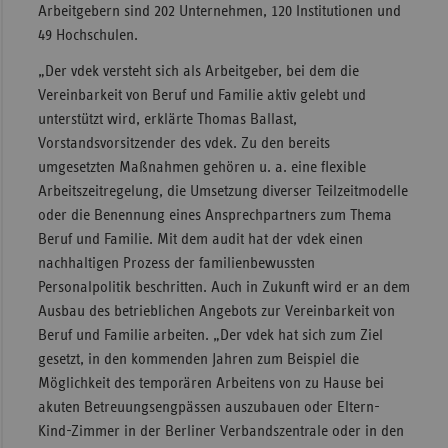
Arbeitgebern sind 202 Unternehmen, 120 Institutionen und
Sachse
49 Hochschulen.
Sachse
„Der vdek versteht sich als Arbeitgeber, bei dem die
Anhal
Vereinbarkeit von Beruf und Familie aktiv gelebt und
unterstützt wird, erklärte Thomas Ballast,
Schles
Vorstandsvorsitzender des vdek. Zu den bereits
Holst
umgesetzten Maßnahmen gehören u. a. eine flexible
Thürin
Arbeitszeitregelung, die Umsetzung diverser Teilzeitmodelle
oder die Benennung eines Ansprechpartners zum Thema
Beruf und Familie. Mit dem audit hat der vdek einen
nachhaltigen Prozess der familienbewussten
Personalpolitik beschritten. Auch in Zukunft wird er an dem
Ausbau des betrieblichen Angebots zur Vereinbarkeit von
Beruf und Familie arbeiten. „Der vdek hat sich zum Ziel
gesetzt, in den kommenden Jahren zum Beispiel die
Möglichkeit des temporären Arbeitens von zu Hause bei
akuten Betreuungsengpässen auszubauen oder Eltern-
Kind-Zimmer in der Berliner Verbandszentrale oder in den