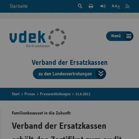
Suche
Seite
RSS
Startseite
Feed
einblenden
Drucken
abonni
Schrift
/
ausblenden
der
Menü
Seite
ändern
Verband der Ersatzkassen
zu den Landesvertretungen
Verband
der
Ersatzkass
Start
Presse
Pressemitteilungen
11.6.2012
vd
Familienbewusst in die Zukunft:
Bundes
Verband der Ersatzkassen