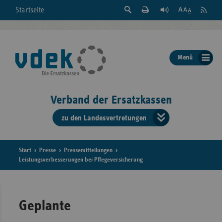
Suche
Seite
RSS
Startseite
Feed
einblenden
Drucken
abonni
Schrift
/
ausblenden
der
Menü
Seite
ändern
Verband der Ersatzkassen
zu den Landesvertretungen
Verband
der
Ersatzkass
Start
Presse
Pressemitteilungen
Leistungsverbesserungen bei Pflegeversicherung
vd
Bundes
Geplante