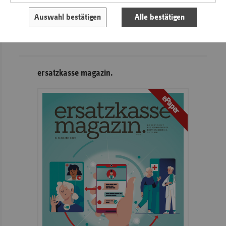
Der vdek
Auswahl bestätigen
Alle bestätigen
Karriere
Die GKV
ersatzkasse magazin.
ePaper