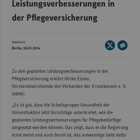
Leistungsverbesserungen in
Bad
Württe
der Pflegeversicherung
Bayern
Berlin
Breme
Statement
Seite
Berlin, 18.02.2014
auf
Hambu
Seite
X
per
Hessen
teilen
E-
Zu den geplanten Leistungsverbesserungen in der
Meckle
Mail
Pflegeversicherung erklärt Ulrike Elsner,
Vorpo
teilen
Vorstandsvorsitzende des Verbandes der Ersatzkassen e. V.
Nieder
(vdek):
Nordrh
„Es ist gut, dass die Arbeitsgruppe Gesundheit der
Westfa
Unionsfraktion jetzt Vorschläge unterbreitet, wie die
geplanten Leistungsverbesserungen für Pflegebedürftige
Rheinl
umgesetzt werden können. Das zeigt, dass es die Regierung
Pfal
ernst meint und auch bereit ist, das notwendige Geld dafür
Saarla