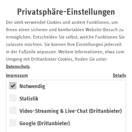
umgesetzt wird. Eine Erprobungsphase zunächst in
Modellregionen ist sinnvoll, darf aber nicht zu einer
Privatsphäre-Einstellungen
Verzögerung des Gesamtprojektes führen.“
Der vdek verwendet Cookies und andere Funktionen, um
Statement
Ihnen einen sicheren und komfortablen Website-Besuch zu
ermöglichen. Entscheiden Sie selbst, welche Funktionen Sie
zulassen möchten. Sie können Ihre Einstellungen jederzeit
Kontakt
in der Fußzeile anpassen. Weitere Informationen, etwa zum
Umgang mit Drittanbieter-Cookies, finden Sie unter
Michaela Gottfried
Datenschutz
.
Askanischer Platz 1
10963 Berlin
Impressum
Details
Tel.: 0 30 / 2 69 31 – 12 00
Notwendig
E-Mail:
presse@vdek.com
Statistik
Seitennavigation
Seitenleiste
Auf einen Blick
Video-Streaming & Live-Chat (Drittanbieter)
mit
Glossar
Google (Drittanbieter)
weiteren
Informationen
Kontakt und Anfahrt