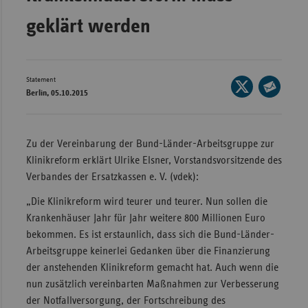
Bad
Württe
geklärt werden
Bayern
Berlin
Statement
Seite
Breme
Berlin, 05.10.2015
auf
Seite
Hambu
X
per
teilen
Hessen
E-
Zu der Vereinbarung der Bund-Länder-Arbeitsgruppe zur
Mail
Klinikreform erklärt Ulrike Elsner, Vorstandsvorsitzende des
Meckle
teilen
Verbandes der Ersatzkassen e. V. (vdek):
Vorpo
Nieder
„Die Klinikreform wird teurer und teurer. Nun sollen die
Krankenhäuser Jahr für Jahr weitere 800 Millionen Euro
Nordrh
bekommen. Es ist erstaunlich, dass sich die Bund-Länder-
Westfa
Arbeitsgruppe keinerlei Gedanken über die Finanzierung
Rheinl
der anstehenden Klinikreform gemacht hat. Auch wenn die
Pfal
nun zusätzlich vereinbarten Maßnahmen zur Verbesserung
der Notfallversorgung, der Fortschreibung des
Saarla