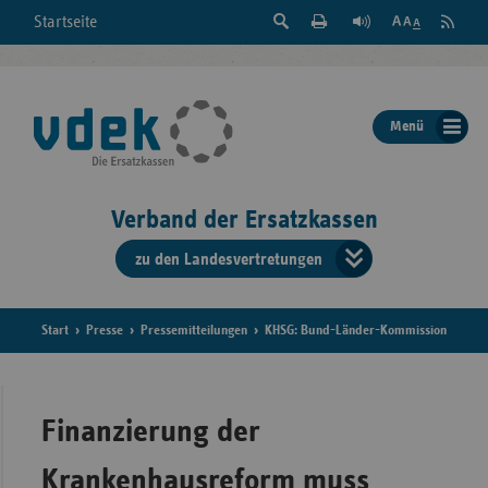
Suche
Seite
RSS
Startseite
Feed
einblenden
Drucken
abonni
Schrift
/
ausblenden
der
Menü
Seite
ändern
Verband der Ersatzkassen
zu den Landesvertretungen
Verband
der
Ersatzkass
Start
Presse
Pressemitteilungen
KHSG: Bund-Länder-Kommission
vd
Bundes
Finanzierung der
Krankenhausreform muss