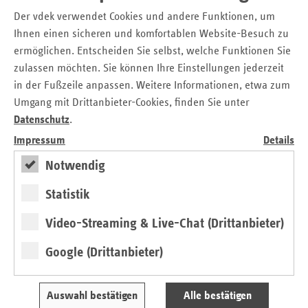
Der vdek verwendet Cookies und andere Funktionen, um
Tel.: 0 30 / 2 69 31 – 12 00
Ihnen einen sicheren und komfortablen Website-Besuch zu
E-Mail:
presse@vdek.com
ermöglichen. Entscheiden Sie selbst, welche Funktionen Sie
zulassen möchten. Sie können Ihre Einstellungen jederzeit
Seitennavigation
Seitenleiste
Auf einen Blick
in der Fußzeile anpassen. Weitere Informationen, etwa zum
mit
Umgang mit Drittanbieter-Cookies, finden Sie unter
Glossar
weiteren
Datenschutz
.
Informationen
Kontakt und Anfahrt
Impressum
Details
Der vdek
Karriere
Notwendig
Die GKV
Statistik
Video-Streaming & Live-Chat (Drittanbieter)
ersatzkasse magazin.
Google (Drittanbieter)
ePaper
Auswahl bestätigen
Alle bestätigen