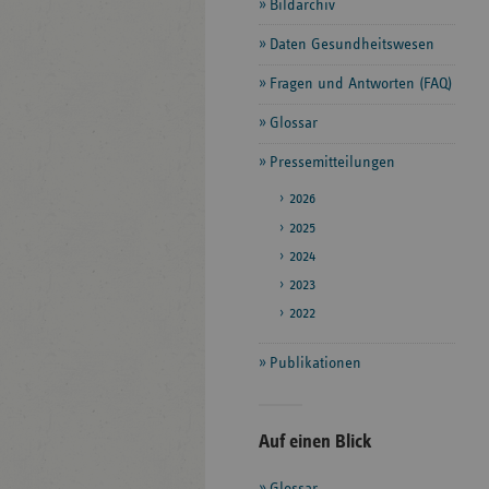
Bildarchiv
Daten Gesundheitswesen
Fragen und Antworten (FAQ)
Glossar
Pressemitteilungen
2026
2025
2024
2023
2022
Publikationen
Seitenleiste
Auf einen Blick
mit
Glossar