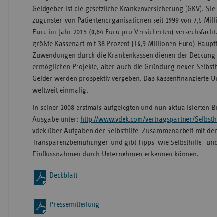
Geldgeber ist die gesetzliche Krankenversicherung (GKV). Si
zugunsten von Patientenorganisationen seit 1999 von 7,5 Mil
Euro im Jahr 2015 (0,64 Euro pro Versicherten) versechsfacht.
größte Kassenart mit 38 Prozent (16,9 Millionen Euro) Hauptfi
Zuwendungen durch die Krankenkassen dienen der Deckung 
ermöglichen Projekte, aber auch die Gründung neuer Selbsth
Gelder werden prospektiv vergeben. Das kassenfinanzierte Un
weltweit einmalig.
In seiner 2008 erstmals aufgelegten und nun aktualisierten B
Ausgabe unter:
http://www.vdek.com/vertragspartner/Selbsthi
vdek über Aufgaben der Selbsthilfe, Zusammenarbeit mit der
Transparenzbemühungen und gibt Tipps, wie Selbsthilfe- un
Einflussnahmen durch Unternehmen erkennen können.
Deckblatt
Pressemitteilung