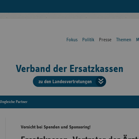
Fokus
Politik
Presse
Themen
M
Verband der Ersatzkassen
zu den Landesvertretungen
Verban
der
Ungleiche Partner
Ersatzk
Vorsicht bei Spenden und Sponsoring!
vd
Bundes