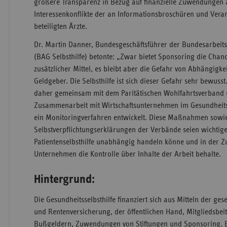
größere Transparenz in Bezug auf finanzielle Zuwendungen a
Interessenkonflikte der an Informationsbroschüren und Veran
beteiligten Ärzte.
Dr. Martin Danner, Bundesgeschäftsführer der Bundesarbeits
(BAG Selbsthilfe) betonte: „Zwar bietet Sponsoring die Cha
zusätzlicher Mittel, es bleibt aber die Gefahr von Abhängigk
Geldgeber. Die Selbsthilfe ist sich dieser Gefahr sehr bewusst
daher gemeinsam mit dem Paritätischen Wohlfahrtsverband (
Zusammenarbeit mit Wirtschaftsunternehmen im Gesundheit
ein Monitoringverfahren entwickelt. Diese Maßnahmen sowi
Selbstverpflichtungserklärungen der Verbände seien wichtige
Patientenselbsthilfe unabhängig handeln könne und in der 
Unternehmen die Kontrolle über Inhalte der Arbeit behalte.
Hintergrund:
Die Gesundheitsselbsthilfe finanziert sich aus Mitteln der ges
und Rentenversicherung, der öffentlichen Hand, Mitgliedsbei
Bußgeldern, Zuwendungen von Stiftungen und Sponsoring. E