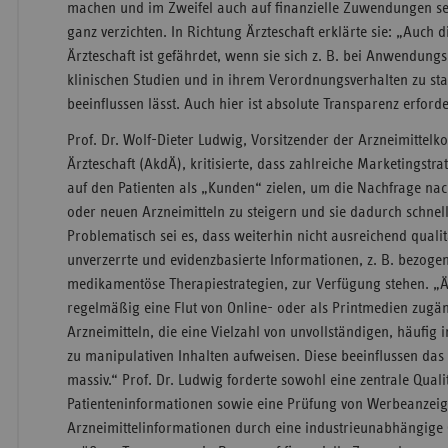
machen und im Zweifel auch auf finanzielle Zuwendungen se
ganz verzichten. In Richtung Ärzteschaft erklärte sie: „Auch 
Ärzteschaft ist gefährdet, wenn sie sich z. B. bei Anwendu
klinischen Studien und in ihrem Verordnungsverhalten zu st
beeinflussen lässt. Auch hier ist absolute Transparenz erforde
Prof. Dr. Wolf-Dieter Ludwig, Vorsitzender der Arzneimittel
Ärzteschaft (AkdÄ), kritisierte, dass zahlreiche Marketingstr
auf den Patienten als „Kunden“ zielen, um die Nachfrage na
oder neuen Arzneimitteln zu steigern und sie dadurch schnell
Problematisch sei es, dass weiterhin nicht ausreichend quali
unverzerrte und evidenzbasierte Informationen, z. B. bezoge
medikamentöse Therapiestrategien, zur Verfügung stehen. „Ä
regelmäßig eine Flut von Online- oder als Printmedien zugä
Arzneimitteln, die eine Vielzahl von unvollständigen, häufig i
zu manipulativen Inhalten aufweisen. Diese beeinflussen das 
massiv.“ Prof. Dr. Ludwig forderte sowohl eine zentrale Quali
Patienteninformationen sowie eine Prüfung von Werbeanzei
Arzneimittelinformationen durch eine industrieunabhängige 