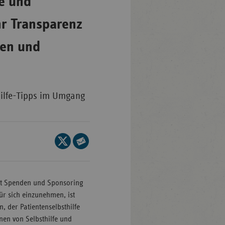
te und
hr Transparenz
en-
mberg
men und
/Brandenburg
n
hilfe-Tipps im Umgang
rg
Seite
nburg-
auf
Seite
mmern
X
per
sachsen
teilen
E-
it Spenden und Sponsoring
Mail
ein-
ür sich einzunehmen, ist
teilen
len
, der Patientenselbsthilfe
nen von Selbsthilfe und
and-