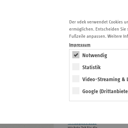
weiteren
Informationen
Kontakt und Anfahrt
Der vdek
Der vdek verwendet Cookies u
Karriere
ermöglichen. Entscheiden Sie s
Die GKV
Fußzeile anpassen. Weitere In
Impressum
ersatzkasse magazin.
Notwendig
ePaper
Statistik
Video-Streaming & L
Google (Drittanbiete
weiter
4. Ausgabe 2026