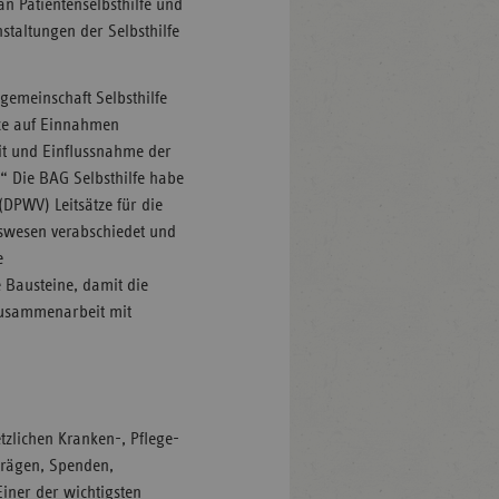
n Patientenselbsthilfe und
staltungen der Selbsthilfe
gemeinschaft Selbsthilfe
nce auf Einnahmen
eit und Einflussnahme der
.“ Die BAG Selbsthilfe habe
DPWV) Leitsätze für die
swesen verabschiedet und
e
 Bausteine, damit die
Zusammenarbeit mit
etzlichen Kranken-, Pflege-
trägen, Spenden,
iner der wichtigsten