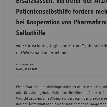
Ersatzkassen, Vertreter der Ärz
Patientenselbsthilfe fordern me
Bad
Württe
bei Kooperation von Pharmafir
Bayern
Selbsthilfe
Berlin
Breme
vdek-Broschüre „Ungleiche Partner“ gibt Selbst
mit Wirtschaftsunternehmen
Hambu
Hessen
Pressemitteilung
Meckle
Berlin, 27.05.2015
Vorpo
Nieder
Wenn Pharma- und Medizinproduktehersteller versuchen, m
Nordrh
oder Urlaubsangeboten Patientenselbsthilfe und Ärzteschaft f
Westfa
Vorsicht geboten. Eine Allianz aus Vertretern der Ersatzkassen
und der Ärzteschaft hat für mehr Transparenz bei Kooperatio
Rheinl