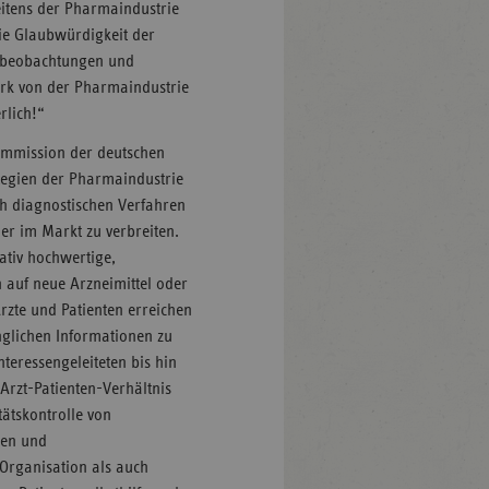
itens der Pharmaindustrie
die Glaubwürdigkeit der
ngsbeobachtungen und
ark von der Pharmaindustrie
rlich!“
kommission der deutschen
ategien der Pharmaindustrie
ch diagnostischen Verfahren
er im Markt zu verbreiten.
tativ hochwertige,
n auf neue Arzneimittel oder
rzte und Patienten erreichen
nglichen Informationen zu
nteressengeleiteten bis hin
Arzt-Patienten-Verhältnis
tätskontrolle von
gen und
Organisation als auch