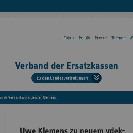
Fokus
Politik
Presse
Themen
M
Verband der Ersatzkassen
zu den Landesvertretungen
Verban
der
vdek-Verbandsvorsitzender Klemens
Ersatzk
vd
Uwe Klemens zu neuem vdek-
Bundes