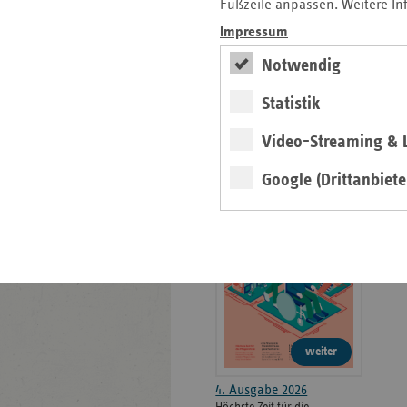
weiteren
Fußzeile anpassen. Weitere In
Informationen
Kontakt und Anfahrt
Impressum
Der vdek
Notwendig
Karriere
Die GKV
Statistik
Video-Streaming & L
ersatzkasse magazin.
Google (Drittanbiete
ePaper
weiter
4. Ausgabe 2026