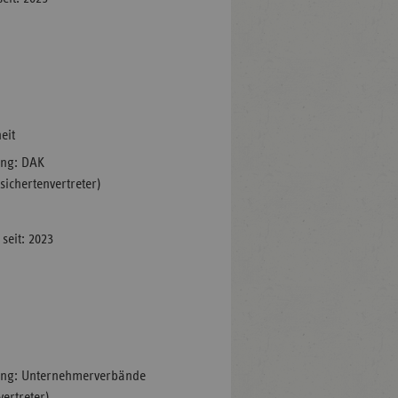
eit
ung: DAK
sichertenvertreter)
seit: 2023
ung: Unternehmerverbände
ertreter)