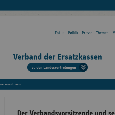
Fokus
Politik
Presse
Themen
M
Verband der Ersatzkassen
zu den Landesvertretungen
Verban
der
andsvorsitzende
Ersatzk
vd
Der Verbandsvorsitzende und se
Bundes