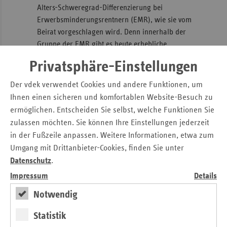
Alters-Schweregrad-Differenzierung bei
Erwerbsminderungsrentnern (EMR), wie sie vom
Beirat vorgeschlagen wird. Denn innerhalb der
Gruppe der EMR gibt es heute erhebliche
Ausgabenunterschiede trotz der Berücksichtigung von
Privatsphäre-Einstellungen
unterschiedlichen Altersklassen: Junge EMR sind
unterdeckt, EMR mit chronischen Krankheiten sind
Der vdek verwendet Cookies und andere Funktionen, um
überdeckt. Der Beirat schlägt eine zusätzliche
Ihnen einen sicheren und komfortablen Website-Besuch zu
Differenzierung nach der Schwere der Krankheit vor.
ermöglichen. Entscheiden Sie selbst, welche Funktionen Sie
So würde beispielsweise die EMR-Gruppe der unter
zulassen möchten. Sie können Ihre Einstellungen jederzeit
35-Jährigen mit Erkrankungen der Lunge statt wie
in der Fußzeile anpassen. Weitere Informationen, etwa zum
bisher rund 2.600 Euro pro Jahr in Zukunft Zuschläge
Umgang mit Drittanbieter-Cookies, finden Sie unter
in Höhe von 10.000 Euro pro Jahr erhalten.
Datenschutz
.
Einführung von sogenannten
Impressum
Details
Altersinteraktionstermen:
Auch die Einführung von
Notwendig
sogenannten Altersinteraktionstermen, wie vom
Beirat vorgeschlagen, unterstützen die Ersatzkassen.
Statistik
Vorgesehen ist hier eine Differenzierung von