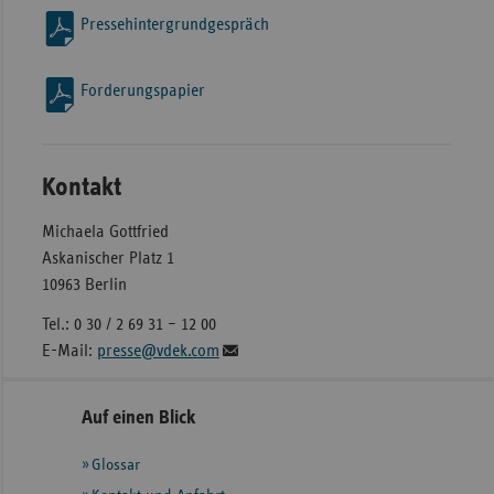
Pressehintergrundgespräch
Forderungspapier
Kontakt
Michaela Gottfried
Askanischer Platz 1
10963 Berlin
Tel.: 0 30 / 2 69 31 – 12 00
E-Mail:
presse@vdek.com
Seitennavigation
Seitenleiste
Auf einen Blick
mit
Glossar
weiteren