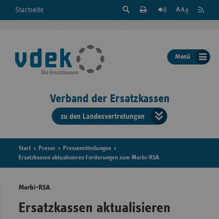
Suche
Seite
RSS
Startseite
Feed
einblenden
Drucken
abonni
Schrift
/
ausblenden
der
Menü
Seite
ändern
Verband der Ersatzkassen
zu den Landesvertretungen
Verband
der
Ersatzkass
Start
Presse
Pressemitteilungen
Ersatzkassen aktualisieren Forderungen zum Morbi-RSA
vd
Morbi-RSA
Bundes
Ersatzkassen aktualisieren