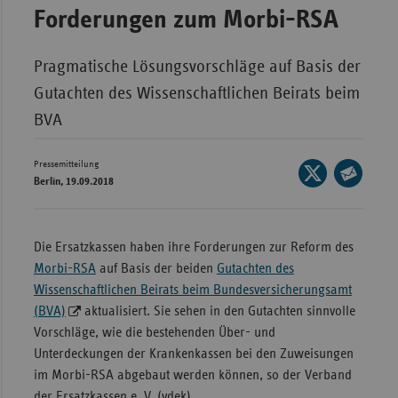
Bad
Forderungen zum Morbi-RSA
Württe
Bayern
Pragmatische Lösungsvorschläge auf Basis der
Berlin
Gutachten des Wissenschaftlichen Beirats beim
Breme
BVA
Hambu
Pressemitteilung
Seite
Hessen
Berlin, 19.09.2018
auf
Seite
Meckle
X
per
Vorpo
teilen
E-
Die Ersatzkassen haben ihre Forderungen zur Reform des
Nieder
Mail
Morbi-RSA
auf Basis der beiden
Gutachten des
teilen
Wissenschaftlichen Beirats beim Bundesversicherungsamt
Nordrh
(BVA)
aktualisiert. Sie sehen in den Gutachten sinnvolle
Westfa
Vorschläge, wie die bestehenden Über- und
Rheinl
Unterdeckungen der Krankenkassen bei den Zuweisungen
Pfal
im Morbi-RSA abgebaut werden können, so der Verband
Saarla
der Ersatzkassen e. V. (vdek).