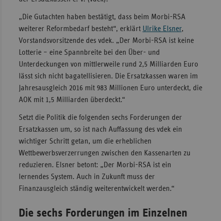
Sachse
„Die Gutachten haben bestätigt, dass beim Morbi-RSA
weiterer Reformbedarf besteht“, erklärt
Ulrike Elsner
,
Sachse
Vorstandsvorsitzende des vdek. „Der Morbi-RSA ist keine
Anhal
Lotterie – eine Spannbreite bei den Über- und
Schles
Unterdeckungen von mittlerweile rund 2,5 Milliarden Euro
Holst
lässt sich nicht bagatellisieren. Die Ersatzkassen waren im
Jahresausgleich 2016 mit 983 Millionen Euro unterdeckt, die
Thürin
AOK mit 1,5 Milliarden überdeckt.“
Setzt die Politik die folgenden sechs Forderungen der
Ersatzkassen um, so ist nach Auffassung des vdek ein
wichtiger Schritt getan, um die erheblichen
Wettbewerbsverzerrungen zwischen den Kassenarten zu
reduzieren. Elsner betont: „Der Morbi-RSA ist ein
lernendes System. Auch in Zukunft muss der
Finanzausgleich ständig weiterentwickelt werden.“
Die sechs Forderungen im Einzelnen