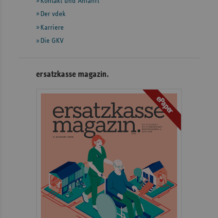
Informationen
Kontakt und Anfahrt
Der vdek
Karriere
Die GKV
ersatzkasse magazin.
ePaper