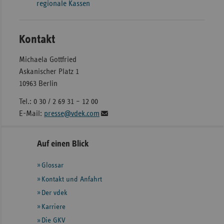
regionale Kassen
Kontakt
Michaela Gottfried
Askanischer Platz 1
10963 Berlin
Tel.: 0 30 / 2 69 31 – 12 00
E-Mail:
presse@vdek.com
Seitennavigation
Seitenleiste
Auf einen Blick
mit
Glossar
weiteren
Informationen
Kontakt und Anfahrt
Der vdek
Karriere
Die GKV