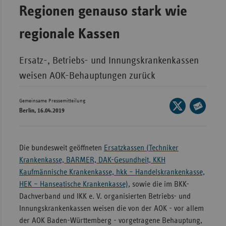
Bad
Regionen genauso stark wie
Württe
regionale Kassen
Bayern
Berlin
Ersatz-, Betriebs- und Innungskrankenkassen
Breme
weisen AOK-Behauptungen zurück
Hambu
Hessen
Gemeinsame Pressemitteilung
Seite
Berlin, 16.04.2019
auf
Meckle
Seite
X
Vorpo
per
teilen
E-
Nieder
Die bundesweit geöffneten
Ersatzkassen (Techniker
Mail
Krankenkasse, BARMER, DAK-Gesundheit, KKH
Nordrh
teilen
Kaufmännische Krankenkasse, hkk – Handelskrankenkasse,
Westfa
HEK – Hanseatische Krankenkasse)
, sowie die im BKK-
Rheinl
Dachverband und IKK e. V. organisierten Betriebs- und
Pfal
Innungskrankenkassen weisen die von der AOK - vor allem
der AOK Baden-Württemberg - vorgetragene Behauptung,
Saarla