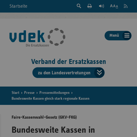
Suche
Seite
RSS
Startseite
Feed
einblenden
Drucken
abonni
Schrift
/
ausblenden
der
Menü
Seite
ändern
Verband der Ersatzkassen
zu den Landesvertretungen
Verband
der
Ersatzkass
Start
Presse
Pressemitteilungen
Bundesweite Kassen gleich stark regionale Kassen
vd
Faire-Kassenwahl-Gesetz (GKV-FKG)
Bundes
Bundesweite Kassen in