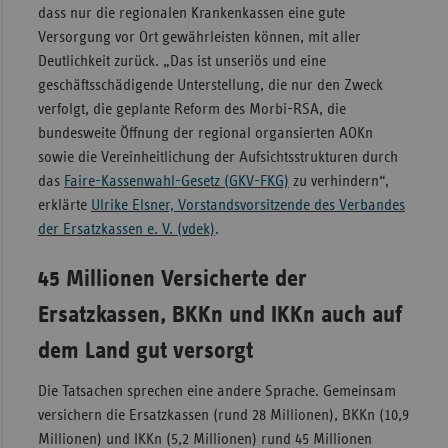
dass nur die regionalen Krankenkassen eine gute
Sachse
Versorgung vor Ort gewährleisten können, mit aller
Deutlichkeit zurück. „Das ist unseriös und eine
Sachse
geschäftsschädigende Unterstellung, die nur den Zweck
Anhal
verfolgt, die geplante Reform des Morbi-RSA, die
Schles
bundesweite Öffnung der regional organsierten AOKn
Holst
sowie die Vereinheitlichung der Aufsichtsstrukturen durch
Thürin
das
Faire-Kassenwahl-Gesetz (GKV-FKG)
zu verhindern“,
erklärte
Ulrike Elsner, Vorstandsvorsitzende des Verbandes
der Ersatzkassen e. V. (vdek)
.
45 Millionen Versicherte der
Ersatzkassen, BKKn und IKKn auch auf
dem Land gut versorgt
Die Tatsachen sprechen eine andere Sprache. Gemeinsam
versichern die Ersatzkassen (rund 28 Millionen), BKKn (10,9
Millionen) und IKKn (5,2 Millionen) rund 45 Millionen