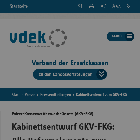
Suche
Seite
RSS
Startseite
Feed
einblenden
Drucken
abonni
Schrift
/
ausblenden
der
Menü
Seite
ändern
Verband der Ersatzkassen
zu den Landesvertretungen
Verband
der
Ersatzkass
Start
Presse
Pressemitteilungen
Kabinettsentwurf zum GKV-FKG
vd
Fairer-Kassenwettbewerb-Gesetz (GKV-FKG)
Bundes
Kabinettsentwurf GKV-FKG: