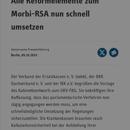
Alle Reformelemente zum
Bad
Württe
Morbi-RSA nun schnell
Bayern
umsetzen
Berlin
Breme
Hambu
Gemeinsame Pressemitteilung
Seite
Berlin, 09.10.2019
auf
Hessen
Seite
X
per
Meckle
teilen
E-
Vorpo
Der Verband der Ersatzkassen e. V. (vdek), der BKK
Mail
Dachverband e. V. und der IKK e.V. begrüßen die Vorlage
Nieder
teilen
des Kabinettsentwurfs zum GKV-FKG. Sie bekräftigen ihre
Nordrh
Auffassung, dass das parlamentarische Verfahren nun
Westfa
zügig angegangen werden muss, um eine
schnellstmögliche Umsetzung der Regelungen
Rheinl
sicherzustellen. Die Krankenkassen brauchen rasch
Pfal
Kalkulationssicherheit bei der Aufstellung ihrer
Saarla