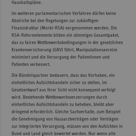
Haushaltspläne.
Sachse
Im weiteren parlamentarischen Verfahren dürfen keine
Sachse
Abstriche bei den Regelungen zur zukünftigen
Anhal
Finanzstruktur (Morbi-RSA) vorgenommen werden. Die
RSA-Reformelemente bilden ein stimmiges Gesamtpaket,
Schles
das zu fairen Wettbewerbsbedingungen in der gesetzlichen
Holst
Krankenversicherung (GKV) führt, Manipulationsanreize
Thürin
minimiert und die Versorgung der Patientinnen und
Patienten verbessert.
Die Bündnispartner bedauern, dass das Vorhaben, ein
einheitliches Aufsichtshandeln sicher zu stellen, im
Gesetzentwurf aus ihrer Sicht nicht konsequent verfolgt
wird. Bestehende Wettbewerbsverzerrungen durch
einheitliches Aufsichtshandeln zu beheben, bleibt aber
dringend erforderlich. Gleiche Sachverhalte, zum Beispiel
die Genehmigung von Hausarztverträgen oder Verträgen
zur integrierten Versorgung, müssen von den Aufsichten in
Bund und Land gleich bewertet werden. Nur wenn alle