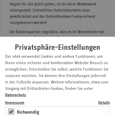
Regeln für alle gleich gelten, ist ein fairer Wettbewerb
sichergestellt. Einheitliches Aufsichtshandeln muss
gewährleistet und der Kabinettsentwurf entsprechend
nachgebessert werden!
Die Bündnispartner begrüßen, dass es im Wesentlichen bei
der bisherigen Regelung zur Besetzung des
Verwaltungsrates im GKV-Spitzenverband bleibt. Damit
Privatsphäre-Einstellungen
werden der soziale Frieden und der prägende
Interessenausgleich zwischen den Partnern der Sozialen
Der vdek verwendet Cookies und andere Funktionen, um
Selbstverwaltung anerkannt und die demokratisch
Ihnen einen sicheren und komfortablen Website-Besuch zu
legitimierten Vertreter gestärkt, weiterhin die Versicherten-
ermöglichen. Entscheiden Sie selbst, welche Funktionen Sie
und Arbeitgeberinteressen nach einer hochwertigen
zulassen möchten. Sie können Ihre Einstellungen jederzeit
gesundheitlichen Versorgung effizient zu vertreten.
in der Fußzeile anpassen. Weitere Informationen, etwa zum
Umgang mit Drittanbieter-Cookies, finden Sie unter
Datenschutz
.
Pressekontakt:
Impressum
Details
Michaela Gottfried, Verband der Ersatzkassen e. V. (vdek)
Notwendig