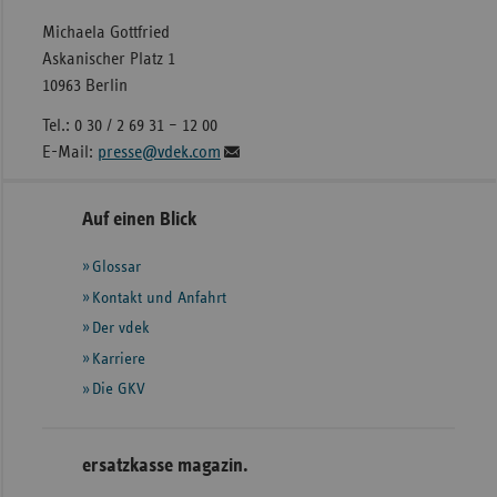
Michaela Gottfried
Askanischer Platz 1
10963 Berlin
Tel.: 0 30 / 2 69 31 – 12 00
E-Mail:
presse@vdek.com
Seitennavigation
Seitenleiste
Auf einen Blick
mit
Glossar
weiteren
Informationen
Kontakt und Anfahrt
Der vdek
Karriere
Die GKV
ersatzkasse magazin.