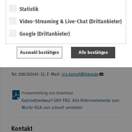
Tel: 030/26931-1200, E-Mail:
michaela.gottfried@vdek.com
Statistik
Video-Streaming & Live-Chat (Drittanbieter)
Andrea Röder, BKK Dachverband e. V.
Google (Drittanbieter)
Tel: 030/2700406-222, E-Mail:
andrea.roeder@bkk-dv.de
Auswahl bestätigen
Alle bestätigen
Iris Kampf, IKK e.V.
Tel: 030/202491-32, E-Mail:
iris.kampf@ikkev.de
Pressemitteilung zum Download
Kabinettsentwurf GKV-FKG: Alle Reformelemente zum
Morbi-RSA nun schnell umsetzen
Kontakt