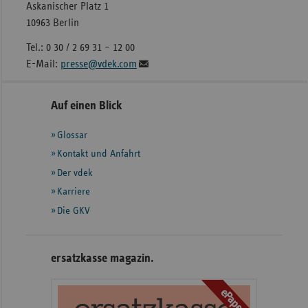
Askanischer Platz 1
10963 Berlin
Tel.: 0 30 / 2 69 31 – 12 00
E-Mail:
presse@vdek.com
Seitennavigation
Seitenleiste
Auf einen Blick
mit
Glossar
weiteren
Informationen
Kontakt und Anfahrt
Der vdek
Karriere
Die GKV
ersatzkasse magazin.
ePaper