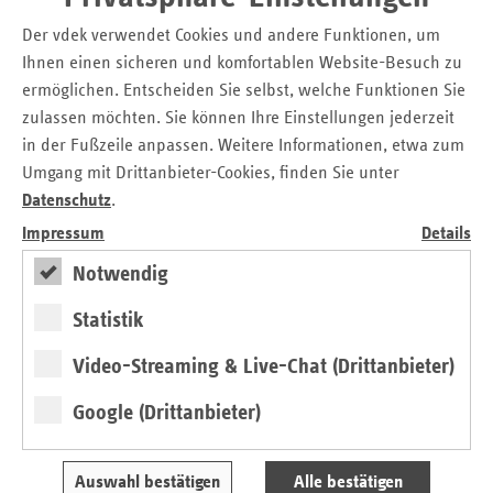
gegenüber 28 Prozent im Jahr 2016, blieb die Anzahl der
Der vdek verwendet Cookies und andere Funktionen, um
Personen, die auf Basis von Vertrauensarbeitszeit
Ihnen einen sicheren und komfortablen Website-Besuch zu
beschäftigt sind.
ermöglichen. Entscheiden Sie selbst, welche Funktionen Sie
zulassen möchten. Sie können Ihre Einstellungen jederzeit
Vereinbarkeit von Beruflichem und
in der Fußzeile anpassen. Weitere Informationen, etwa zum
Privatem
Umgang mit Drittanbieter-Cookies, finden Sie unter
Datenschutz
.
Die Befragung rund um das Thema Flexibilisierung ist
Impressum
Details
Bestandteil des iga.Barometers, das regelmäßig einen
Überblick über den Stellenwert von Arbeit liefert. 51
Notwendig
Prozent derjenigen Befragten, die Vertrauensarbeitszeit
Statistik
haben, gaben an, Arbeit und Privatleben gut vereinbaren
zu können. Bei Homeoffice-Beschäftigten lag der Anteil bei
Video-Streaming & Live-Chat (Drittanbieter)
44 Prozent, bei Beschäftigten mit der Option Gleitzeit waren
es 40 Prozent.
Google (Drittanbieter)
Flexibles Arbeiten und Digitalisierung sind eng miteinander
verknüpft, auch das belegt das aktuelle iga.Barometer. Von
Auswahl bestätigen
Alle bestätigen
den Personen, bei denen Digitalisierung im Job gar keine