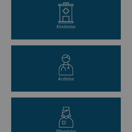
Kliniklotse
Arztlotse
Pflegelotse