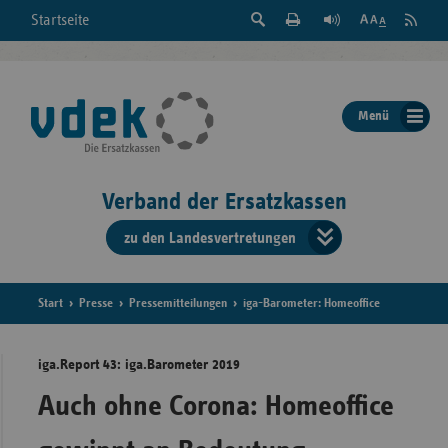
Suche
Seite
RSS
Startseite
Feed
einblenden
Drucken
abonni
Schrift
/
ausblenden
der
Menü
Seite
ändern
Verband der Ersatzkassen
zu den Landesvertretungen
Verband
der
Ersatzkass
Start
Presse
Pressemitteilungen
iga-Barometer: Homeoffice
vd
iga.Report 43: iga.Barometer 2019
Bundes
Auch ohne Corona: Homeoffice