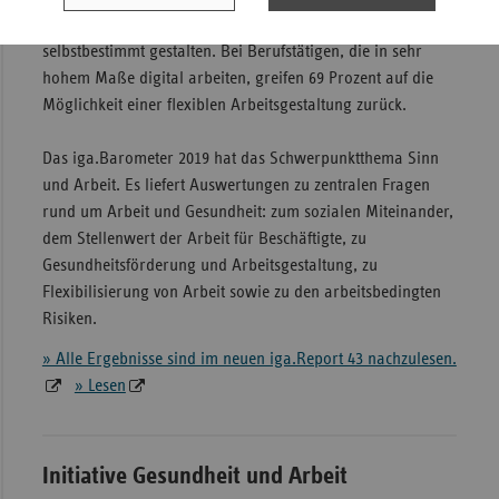
Rolle spielt, können nur 33 Prozent ihre Arbeit
selbstbestimmt gestalten. Bei Berufstätigen, die in sehr
hohem Maße digital arbeiten, greifen 69 Prozent auf die
Möglichkeit einer flexiblen Arbeitsgestaltung zurück.
Das iga.Barometer 2019 hat das Schwerpunktthema Sinn
und Arbeit. Es liefert Auswertungen zu zentralen Fragen
rund um Arbeit und Gesundheit: zum sozialen Miteinander,
dem Stellenwert der Arbeit für Beschäftigte, zu
Gesundheitsförderung und Arbeitsgestaltung, zu
Flexibilisierung von Arbeit sowie zu den arbeitsbedingten
Risiken.
» Alle Ergebnisse sind im neuen iga.Report 43 nachzulesen.
» Lesen
Initiative Gesundheit und Arbeit