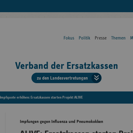
Fokus
Politik
Presse
Themen
M
Verband der Ersatzkassen
zu den Landesvertretungen
Verban
der
Impfquote erhöhen: Ersatzkassen starten Projekt ALIVE
Ersatzk
Impfungen gegen Influenza und Pneumokokken
vd
Bundes