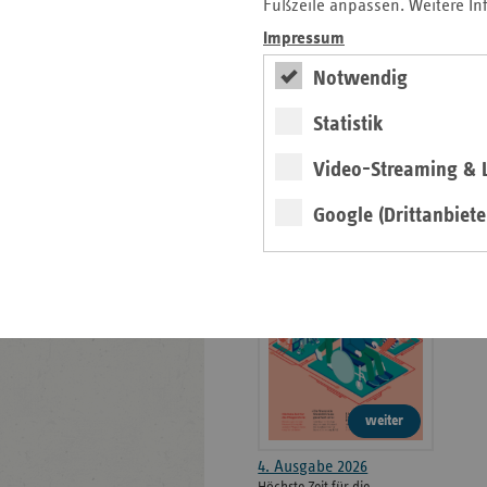
weiteren
Fußzeile anpassen. Weitere In
Informationen
Kontakt und Anfahrt
Impressum
Der vdek
Notwendig
Karriere
Die GKV
Statistik
Video-Streaming & L
ersatzkasse magazin.
Google (Drittanbiete
ePaper
weiter
4. Ausgabe 2026