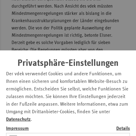
durchgeführt werden. Nach Ansicht des vdek müssten
Mindestmengenregelungen stärker als bislang in die
Krankenhausstrukturplanungen der Länder eingebunden
werden. Die von der Politik geplante Ausweitung der
Mindestmengenregelungen ist richtig, betonte Elsner.
Derzeit gebe es solche Vorgaben lediglich für sieben
Bereiche. Die Regelungen müssten aber von den
Krankenhäusern auch vollständig umgesetzt werden. Das
Privatsphäre-Einstellungen
sei in vielen Krankenhäusern bislang noch immer nicht der
Fall.
Der vdek verwendet Cookies und andere Funktionen, um
Ihnen einen sicheren und komfortablen Website-Besuch zu
Bundesländer müssen
ermöglichen. Entscheiden Sie selbst, welche Funktionen Sie
zulassen möchten. Sie können Ihre Einstellungen jederzeit
Finanzierungsverantwortung
in der Fußzeile anpassen. Weitere Informationen, etwa zum
nachkommen
Umgang mit Drittanbieter-Cookies, finden Sie unter
Datenschutz
.
Elsner forderte, dass die Bundesländer durch ihre
Krankenhausplanung aktiv am erforderlichen
Impressum
Details
Strukturwandel mitwirken, statt wie bisher oft einfach ihre