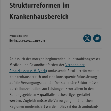
Bad
Strukturreformen im
Württe
Krankenhausbereich
Bayern
Berlin
Breme
Pressemitteilung
Seite
Berlin, 14.06.2021, 15:30 Uhr
Hambu
auf
Seite
X
Hessen
per
teilen
E-
Meckle
Anlässlich des morgen beginnenden Hauptstadtkongresses
Mail
Vorpo
Medizin und Gesundheit fordert der
Verband der
teilen
Ersatzkassen e. V. (vdek)
umfassende Strukturreformen im
Nieder
Krankenhausbereich und eine konsequente Fokussierung
Nordrh
auf die Versorgungsqualität. Der stationäre Sektor müsse
Westfa
durch Konzentration von Leistungen – vor allem in den
Ballungsgebieten – qualitativ hochwertiger gestaltet
Rheinl
werden. Zugleich müsse die Versorgung in ländlichen
Pfal
Regionen modernisiert werden. Dies sei durch ambulant-
Saarla