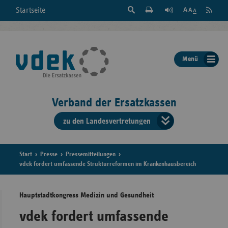
Suche
Seite
RSS
Startseite
Feed
einblenden
Drucken
abonni
Schrift
/
ausblenden
der
Menü
Seite
ändern
Verband der Ersatzkassen
zu den Landesvertretungen
Verband
der
Ersatzkass
Start
Presse
Pressemitteilungen
vdek fordert umfassende Strukturreformen im Krankenhausbereich
vd
Hauptstadtkongress Medizin und Gesundheit
Bundes
vdek fordert umfassende