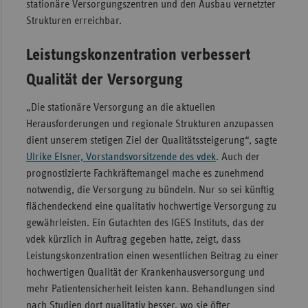
stationäre Versorgungszentren und den Ausbau vernetzter
Sachse
Strukturen erreichbar.
Sachse
Leistungskonzentration verbessert
Anhal
Qualität der Versorgung
Schles
Holst
„Die stationäre Versorgung an die aktuellen
Thürin
Herausforderungen und regionale Strukturen anzupassen
dient unserem stetigen Ziel der Qualitätssteigerung“, sagte
Ulrike Elsner, Vorstandsvorsitzende des vdek
. Auch der
prognostizierte Fachkräftemangel mache es zunehmend
notwendig, die Versorgung zu bündeln. Nur so sei künftig
flächendeckend eine qualitativ hochwertige Versorgung zu
gewährleisten. Ein Gutachten des IGES Instituts, das der
vdek kürzlich in Auftrag gegeben hatte, zeigt, dass
Leistungskonzentration einen wesentlichen Beitrag zu einer
hochwertigen Qualität der Krankenhausversorgung und
mehr Patientensicherheit leisten kann. Behandlungen sind
nach Studien dort qualitativ besser, wo sie öfter