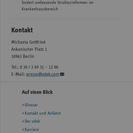
fordert umfassende Strukturreformen im
Krankenhausbereich
Kontakt
Michaela Gottfried
Askanischer Platz 1
10963 Berlin
Tel.: 0 30 / 2 69 31 – 12 00
E-Mail:
presse@vdek.com
Seitennavigation
Seitenleiste
Auf einen Blick
mit
Glossar
weiteren
Informationen
Kontakt und Anfahrt
Der vdek
Karriere