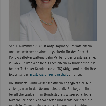
Sachse
Sachse
Anhal
Schles
Holst
Thürin
Seit 1. November 2022 ist Antje Kapinsky Referatsleiterin
und stellvertretende Abteilungsleiterin für den Bereich
Politik/Selbstverwaltung beim Verband der Ersatzkassen e.
V. (vdek). Zuvor war sie als Fachleiterin Gesundheitspolitik
bei der Techniker Krankenkasse (TK) tätig, somit bleibt ihre
Expertise der
Ersatzkassengemeinschaft
erhalten.
Die studierte Politikwissenschaftlerin engagiert sich seit
vielen Jahren in der Gesundheitspolitik. Sie begann ihre
berufliche Laufbahn im Bundestag als wissenschaftliche
Mitarbeiterin von Abgeordneten und lernte dort früh die
Arbeit im Gesundheitsausschuss kennen. Im Anschluss