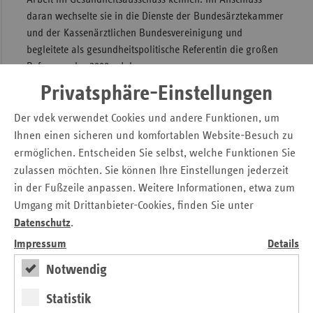
daran wechselte sie in die Dienste der Bundesärztekammer
und der Kassenärztlichen Bundesvereinigung und
begleitete als gesundheitspolitische Referentin die großen
Reformen der 2000er Jahre.
Privatsphäre-Einstellungen
2018 rief sie gemeinsam mit vier weiteren Frauen die
Initiative „Spitzenfrauen Gesundheit“ ins Leben und
Der vdek verwendet Cookies und andere Funktionen, um
gründete 2020 den gleichnamigen Verein. Seither setzt sie
Ihnen einen sicheren und komfortablen Website-Besuch zu
sich als Co-Vorsitzende ehrenamtlich für die
ermöglichen. Entscheiden Sie selbst, welche Funktionen Sie
Gleichberechtigung von Frauen und Männern bei der
zulassen möchten. Sie können Ihre Einstellungen jederzeit
Gestaltung des Gesundheitswesens und die Erhöhung des
in der Fußzeile anpassen. Weitere Informationen, etwa zum
Anteils von Frauen an Spitzenpositionen ein.
Umgang mit Drittanbieter-Cookies, finden Sie unter
„Ich freue mich auf meine neuen Aufgaben beim vdek, weil
Datenschutz
.
die Ersatzkassen eine zentrale Rolle für die gesundheitliche
Impressum
Details
Versorgung in Deutschland spielen und es umfangreicher
Reformen bedarf, um das Gesundheitssystem fit für die
Notwendig
Zukunft zu machen“, so Kapinsky.
Statistik