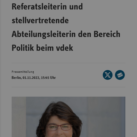
Bad
Referatsleiterin und
Württe
stellvertretende
Bayern
Berlin
Abteilungsleiterin den Bereich
Breme
Politik beim vdek
Hambu
Hessen
Meckle
Pressemitteilung
Seite
Berlin, 01.11.2022, 15:45 Uhr
Vorpo
auf
Seite
X
Nieder
per
teilen
E-
Nordrh
Mail
Westfa
teilen
Rheinl
Pfal
Saarla