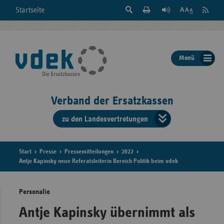
Suche
Seite
RSS
Startseite
Feed
einblenden
Drucken
abonni
Schrift
/
ausblenden
der
Menü
Seite
ändern
Verband der Ersatzkassen
zu den Landesvertretungen
Verband
der
Ersatzkass
Start
Presse
Pressemitteilungen
2022
Antje Kapinsky neue Referatsleiterin Bereich Politik beim vdek
vd
Personalie
Bundes
Antje Kapinsky übernimmt als