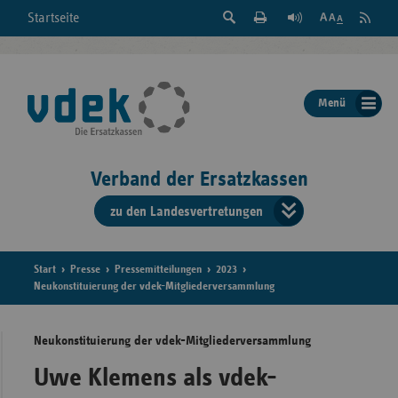
Suche
Seite
RSS
Startseite
Feed
einblenden
Drucken
abonni
Schrift
/
ausblenden
der
Menü
Seite
ändern
Verband der Ersatzkassen
zu den Landesvertretungen
Verband
der
Ersatzkass
Start
Presse
Pressemitteilungen
2023
Neukonstituierung der vdek-Mitgliederversammlung
vd
Neukonstituierung der vdek-Mitgliederversammlung
Bundes
Uwe Klemens als vdek-