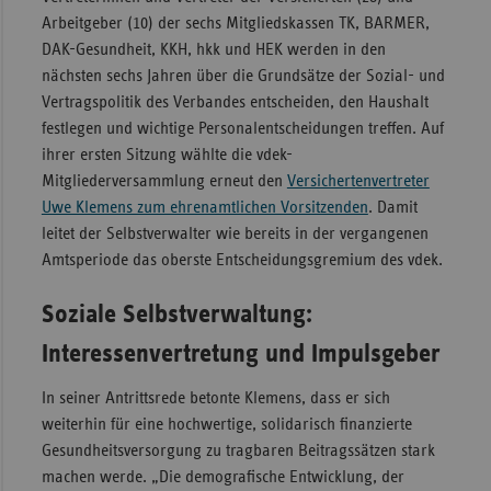
Arbeitgeber (10) der sechs Mitgliedskassen TK, BARMER,
Sachse
DAK-Gesundheit, KKH, hkk und HEK werden in den
Sachse
nächsten sechs Jahren über die Grundsätze der Sozial- und
Anhal
Vertragspolitik des Verbandes entscheiden, den Haushalt
festlegen und wichtige Personalentscheidungen treffen. Auf
Schles
ihrer ersten Sitzung wählte die vdek-
Holst
Mitgliederversammlung erneut den
Versichertenvertreter
Thürin
Uwe Klemens zum ehrenamtlichen Vorsitzenden
. Damit
leitet der Selbstverwalter wie bereits in der vergangenen
Amtsperiode das oberste Entscheidungsgremium des vdek.
Soziale Selbstverwaltung:
Interessenvertretung und Impulsgeber
In seiner Antrittsrede betonte Klemens, dass er sich
weiterhin für eine hochwertige, solidarisch finanzierte
Gesundheitsversorgung zu tragbaren Beitragssätzen stark
machen werde. „Die demografische Entwicklung, der