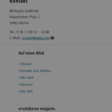
Kontakt
Michaela Gottfried
Askanischer Platz 1
10963 Berlin
Tel.: 0 30 / 2 69 31 – 12 00
E-Mail:
presse@vdek.com
Seitennavigation
Seitenleiste
Auf einen Blick
mit
Glossar
weiteren
Informationen
Kontakt und Anfahrt
Der vdek
Karriere
Die GKV
ersatzkasse magazin.