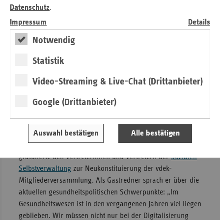
und begrüßte den Beschluss der Mitgliederversammlung
Datenschutz
.
für eine Verstetigung der Online-Wahl. „Wir werden uns
Impressum
Details
mit Blick auf die anstehende Wahlperiode mit aller Kraft
Notwendig
dafür einsetzen, dass diese zeitgemäße Möglichkeit der
Stimmabgabe ab der kommenden Sozialwahl 2029
Statistik
gesetzlich verankert wird.“
Video-Streaming & Live-Chat (Drittanbieter)
Minister Lauterbach stellt
Google (Drittanbieter)
gesundheitspolitische Schwerpunkte
vor
Auswahl bestätigen
Alle bestätigen
Bundesgesundheitsminister Professor Karl Lauterbach
gratulierte den Vertreterinnen und Vertretern der
Sozialen
Selbstverwaltung
zur Neukonstituierung der vdek-
Mitgliederversammlung. Als Gastredner sprach er über die
aktuellen gesundheitspolitischen Schwerpunkte: „Im
Gesundheitswesen ist in den vergangenen Jahren viel liegen
geblieben. Wir müssen nicht nur bei der Digitalisierung