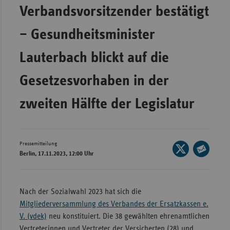
Bad
Verbandsvorsitzender bestätigt
Württe
– Gesundheitsminister
Bayern
Berlin
Lauterbach blickt auf die
Breme
Gesetzesvorhaben in der
Hambu
zweiten Hälfte der Legislatur
Hessen
Meckle
Vorpo
Pressemitteilung
Seite
Nieder
Berlin, 17.11.2023, 12:00 Uhr
auf
Seite
Nordrh
X
per
Westfa
teilen
E-
Nach der Sozialwahl 2023 hat sich die
Rheinl
Mail
Mitgliederversammlung des Verbandes der Ersatzkassen e.
Pfal
teilen
V. (vdek)
neu konstituiert. Die 38 gewählten ehrenamtlichen
Saarla
Vertreterinnen und Vertreter der Versicherten (28) und