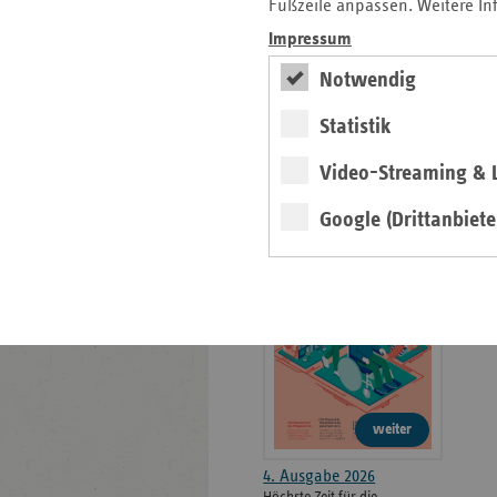
weiteren
Fußzeile anpassen. Weitere In
Informationen
Kontakt und Anfahrt
Impressum
Der vdek
Notwendig
Karriere
Die GKV
Statistik
Video-Streaming & L
ersatzkasse magazin.
Google (Drittanbiete
ePaper
weiter
4. Ausgabe 2026