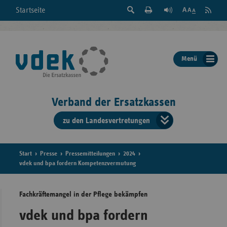
Suche
Seite
RSS
Startseite
Feed
einblenden
Drucken
abonni
Schrift
/
ausblenden
der
Menü
Seite
ändern
Verband der Ersatzkassen
zu den Landesvertretungen
Verband
der
Ersatzkass
Start
Presse
Pressemitteilungen
2024
vdek und bpa fordern Kompetenzvermutung
vd
Fachkräftemangel in der Pflege bekämpfen
Bundes
vdek und bpa fordern