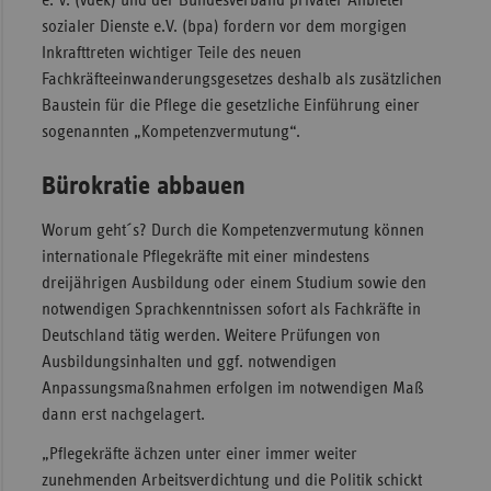
e. V. (vdek) und der Bundesverband privater Anbieter
sozialer Dienste e.V. (bpa) fordern vor dem morgigen
Sachse
Inkrafttreten wichtiger Teile des neuen
Sachse
Fachkräfteeinwanderungsgesetzes deshalb als zusätzlichen
Anhal
Baustein für die Pflege die gesetzliche Einführung einer
sogenannten „Kompetenzvermutung“.
Schles
Holst
Bürokratie abbauen
Thürin
Worum geht´s? Durch die Kompetenzvermutung können
internationale Pflegekräfte mit einer mindestens
dreijährigen Ausbildung oder einem Studium sowie den
notwendigen Sprachkenntnissen sofort als Fachkräfte in
Deutschland tätig werden. Weitere Prüfungen von
Ausbildungsinhalten und ggf. notwendigen
Anpassungsmaßnahmen erfolgen im notwendigen Maß
dann erst nachgelagert.
„Pflegekräfte ächzen unter einer immer weiter
zunehmenden Arbeitsverdichtung und die Politik schickt