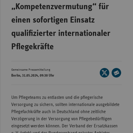
Bad
„Kompetenzvermutung“ für
Württe
einen sofortigen Einsatz
Bayern
Berlin
qualifizierter internationaler
Breme
Pflegekräfte
Hambu
Hessen
Meckle
Gemeinsame Pressemitteilung
Seite
Berlin, 31.05.2024, 09:30 Uhr
Vorpo
auf
Seite
X
Nieder
per
teilen
E-
Nordrh
Um Pflegeteams zu entlasten und die pflegerische
Mail
Westfa
Versorgung zu sichern, sollten internationale ausgebildete
teilen
Pflegefachkräfte auch in Deutschland ohne zeitliche
Rheinl
Verzögerung in der Versorgung von Pflegebedürftigen
Pfal
eingesetzt werden können. Der Verband der Ersatzkassen
Saarla