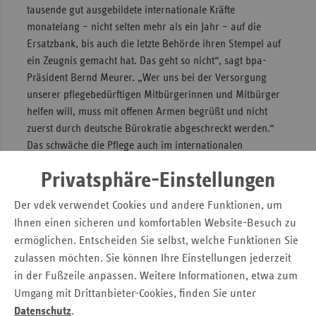
tausende gut ausgebildete internationale Kräfte
monatelang – nicht selten mehr als ein Jahr – auf die
Ersatzbank, bis auch die letzte Behörde ihren Stempel auf
ein Zeugnis gemacht hat. Das geht so nicht“, sagt bpa-
Präsident Bernd Meurer. „Wer uns bei der Versorgung
unserer pflegebedürftigen Mitbürgerinnen und Mitbürger
helfen will, muss mit offenen Armen begrüßt und nicht
zuerst durch deutsche Bürokratie abgeschreckt werden.“
Das schwäche die Pflege auch im internationalen
Wettbewerb um diese Kräfte.
Privatsphäre-Einstellungen
Qualität bleibt gesichert
Der vdek verwendet Cookies und andere Funktionen, um
Ihnen einen sicheren und komfortablen Website-Besuch zu
Durch die Kompetenzvermutung bleibe die Qualität der
ermöglichen. Entscheiden Sie selbst, welche Funktionen Sie
Versorgung für die Pflegebedürftigen gesichert, betont
die
zulassen möchten. Sie können Ihre Einstellungen jederzeit
Vorstandsvorsitzende des vdek, Ulrike Elsner
. „Vorfahrt
in der Fußzeile anpassen. Weitere Informationen, etwa zum
erhalten nur internationale Pflegekräfte mit einer
Umgang mit Drittanbieter-Cookies, finden Sie unter
mindestens dreijährigen Ausbildung oder einem Studium.
Sie müssen außerdem angemessene sprachliche
Datenschutz
.