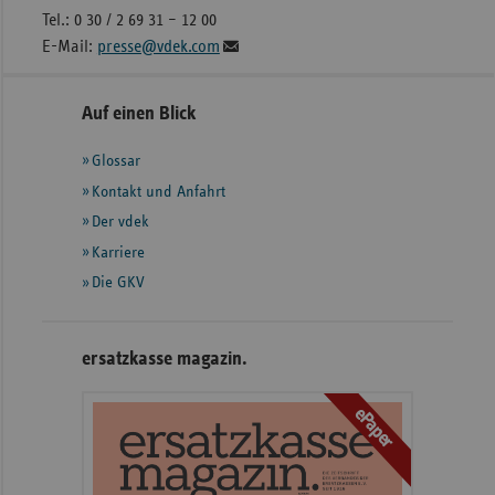
Tel.: 0 30 / 2 69 31 – 12 00
E-Mail:
presse@vdek.com
Seitennavigation
Seitenleiste
Auf einen Blick
mit
Glossar
weiteren
Informationen
Kontakt und Anfahrt
Der vdek
Karriere
Die GKV
ersatzkasse magazin.
ePaper