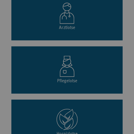
Arztlotse
Pflegelotse
Hospizlotse