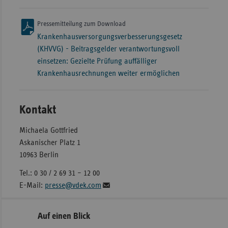
Pressemitteilung zum Download
Krankenhausversorgungsverbesserungsgesetz
(KHVVG) - Beitragsgelder verantwortungsvoll
einsetzen: Gezielte Prüfung auffälliger
Krankenhausrechnungen weiter ermöglichen
Kontakt
Michaela Gottfried
Askanischer Platz 1
10963 Berlin
Tel.: 0 30 / 2 69 31 – 12 00
E-Mail:
presse@vdek.com
Seitennavigation
Seitenleiste
Auf einen Blick
mit