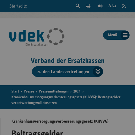
Suche
Seite
RSS
Startseite
Feed
einblenden
Drucken
abonni
Schrift
/
ausblenden
der
Menü
Seite
ändern
Verband der Ersatzkassen
zu den Landesvertretungen
Verband
der
Ersatzkass
Start
Presse
Pressemitteilungen
2024
Krankenhausversorgungsverbesserungsgesetz (KHVVG): Beitragsgelder
verantwortungsvoll einsetzen
vd
Bundes
Krankenhausversorgungsverbesserungsgesetz (KHVVG)
Beitragsgelder