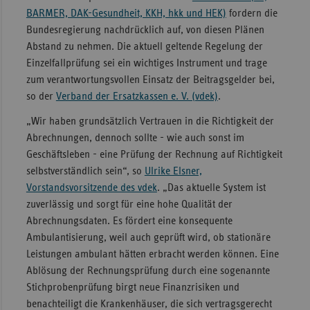
BARMER, DAK-Gesundheit, KKH, hkk und HEK)
fordern die
Sachse
Bundesregierung nachdrücklich auf, von diesen Plänen
Sachse
Abstand zu nehmen. Die aktuell geltende Regelung der
Anhal
Einzelfallprüfung sei ein wichtiges Instrument und trage
zum verantwortungsvollen Einsatz der Beitragsgelder bei,
Schles
so der
Verband der Ersatzkassen e. V. (vdek)
.
Holst
„Wir haben grundsätzlich Vertrauen in die Richtigkeit der
Thürin
Abrechnungen, dennoch sollte - wie auch sonst im
Geschäftsleben - eine Prüfung der Rechnung auf Richtigkeit
selbstverständlich sein“, so
Ulrike Elsner,
Vorstandsvorsitzende des vdek
. „Das aktuelle System ist
zuverlässig und sorgt für eine hohe Qualität der
Abrechnungsdaten. Es fördert eine konsequente
Ambulantisierung, weil auch geprüft wird, ob stationäre
Leistungen ambulant hätten erbracht werden können. Eine
Ablösung der Rechnungsprüfung durch eine sogenannte
Stichprobenprüfung birgt neue Finanzrisiken und
benachteiligt die Krankenhäuser, die sich vertragsgerecht