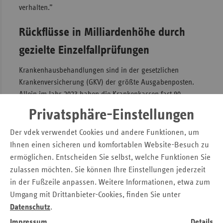
verhalten.”
Rückflüsse in Milliardenhöhe durch
gezielte Einzelfallprüfungen
Krankenhausbehandlungen sind in der gesetzlichen
Krankenversicherung (GKV) der größte Ausgabenposten.
Allein im Jahr 2023 haben die Krankenkassen fast 90
Milliarden Euro für die stationäre Versorgung ausgegeben.
Privatsphäre-Einstellungen
Durch die zielgerichtete Prüfung der
Krankenhausrechnungen konnten unberechtigte
Der vdek verwendet Cookies und andere Funktionen, um
Forderungen seitens der Krankenhausträger in Höhe von
Ihnen einen sicheren und komfortablen Website-Besuch zu
über einer Milliarde Euro abgewendet werden. Eine
ermöglichen. Entscheiden Sie selbst, welche Funktionen Sie
weitere Milliarde Euro könnte hinzukommen, wenn die
zulassen möchten. Sie können Ihre Einstellungen jederzeit
derzeit geltenden gestaffelten Prüfquoten abgeschafft
in der Fußzeile anpassen. Weitere Informationen, etwa zum
würden. Aktuell wird auf Basis der Abrechnungsprüfungen
Umgang mit Drittanbieter-Cookies, finden Sie unter
jedes Quartal für jedes einzelne Krankenhaus neu
Datenschutz
.
festgelegt, wieviel Prozent (5, 10 oder 15 Prozent) der
Impressum
Details