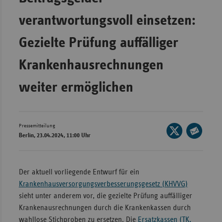
Bad
Württe
verantwortungsvoll einsetzen:
Bayern
Gezielte Prüfung auffälliger
Berlin
Krankenhausrechnungen
Breme
Hambu
weiter ermöglichen
Hessen
Meckle
Pressemitteilung
Vorpo
Seite
Berlin, 23.04.2024, 11:00 Uhr
auf
Seite
Nieder
X
per
Nordrh
teilen
E-
Der aktuell vorliegende Entwurf für ein
Westfa
Mail
Krankenhausversorgungsverbesserungsgesetz (KHVVG)
Rheinl
teilen
sieht unter anderem vor, die gezielte Prüfung auffälliger
Pfal
Krankenausrechnungen durch die Krankenkassen durch
Saarla
wahllose Stichproben zu ersetzen. Die
Ersatzkassen (TK,