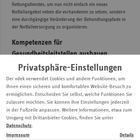
Rettungsdienstes, um nun nicht einfach ein neues
Notfallangebot neben die vorhandenen zu setzen, sondern
eine durchgängige Veränderung der Behandlungspfade in
der Notfallversorgung zu organisieren.
Kompetenzen für
Gesundheitsleitstellen ausbauen,
Rettungsdienst im SGB V verankern
Privatsphäre-Einstellungen
Das bedeutet für uns Ersatzkassen zum einen, die
Der vdek verwendet Cookies und andere Funktionen, um
Kompetenzen der Gesundheitsleitstellen deutlich zu
Ihnen einen sicheren und komfortablen Website-Besuch zu
erweitern und sie bundesweit auch verpflichtend
ermöglichen. Entscheiden Sie selbst, welche Funktionen Sie
einzuführen. Neben dem Rettungsdienst- oder
zulassen möchten. Sie können Ihre Einstellungen jederzeit
Notfalleinsatz sollten diese auch die pflegerische und
in der Fußzeile anpassen. Weitere Informationen, etwa zum
psychosoziale Notfallversorgung übernehmen. Gerade im
Umgang mit Drittanbieter-Cookies, finden Sie unter
psychosozialen Bereich fehlen hierzulande flächendeckende
Datenschutz
.
Krisenhilfe-Infrastrukturen, sodass Menschen häufig nicht
Impressum
Details
die richtige Behandlung am richtigen Ort bekommen. Hier