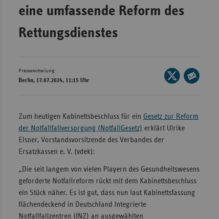
Bad
eine umfassende Reform des
Württe
Rettungsdienstes
Bayern
Berlin
Breme
Pressemitteilung
Seite
Berlin, 17.07.2024, 11:15 Uhr
Hambu
auf
Seite
X
Hessen
per
teilen
E-
Meckle
Zum heutigen Kabinettsbeschluss für ein
Gesetz zur Reform
Mail
Vorpo
der Notfallfallversorgung (NotfallGesetz)
erklärt Ulrike
teilen
Elsner, Vorstandsvorsitzende des Verbandes der
Nieder
Ersatzkassen e. V. (vdek):
Nordrh
„Die seit langem von vielen Playern des Gesundheitswesens
Westfa
geforderte Notfallreform rückt mit dem Kabinettsbeschluss
Rheinl
ein Stück näher. Es ist gut, dass nun laut Kabinettsfassung
Pfal
flächendeckend in Deutschland Integrierte
Notfallfallzentren (INZ) an ausgewählten
Saarla