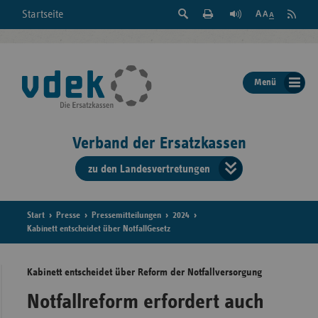
Suche
Seite
RSS
Startseite
Feed
einblenden
Drucken
abonni
Schrift
/
ausblenden
der
Menü
Seite
ändern
Verband der Ersatzkassen
zu den Landesvertretungen
Verband
der
Ersatzkass
Start
Presse
Pressemitteilungen
2024
Kabinett entscheidet über NotfallGesetz
vd
Kabinett entscheidet über Reform der Notfallversorgung
Bundes
Notfallreform erfordert auch