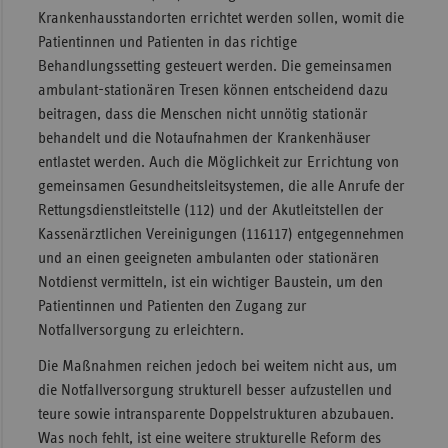
Krankenhausstandorten errichtet werden sollen, womit die
Sachse
Patientinnen und Patienten in das richtige
Sachse
Behandlungssetting gesteuert werden. Die gemeinsamen
Anhal
ambulant-stationären Tresen können entscheidend dazu
beitragen, dass die Menschen nicht unnötig stationär
Schles
behandelt und die Notaufnahmen der Krankenhäuser
Holst
entlastet werden. Auch die Möglichkeit zur Errichtung von
Thürin
gemeinsamen Gesundheitsleitsystemen, die alle Anrufe der
Rettungsdienstleitstelle (112) und der Akutleitstellen der
Kassenärztlichen Vereinigungen (116117) entgegennehmen
und an einen geeigneten ambulanten oder stationären
Notdienst vermitteln, ist ein wichtiger Baustein, um den
Patientinnen und Patienten den Zugang zur
Notfallversorgung zu erleichtern.
Die Maßnahmen reichen jedoch bei weitem nicht aus, um
die Notfallversorgung strukturell besser aufzustellen und
teure sowie intransparente Doppelstrukturen abzubauen.
Was noch fehlt, ist eine weitere strukturelle Reform des