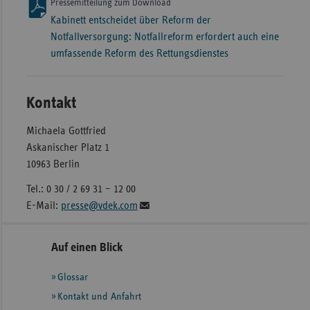
Pressemitteilung zum Download
Kabinett entscheidet über Reform der
Notfallversorgung: Notfallreform erfordert auch eine
umfassende Reform des Rettungsdienstes
Kontakt
Michaela Gottfried
Askanischer Platz 1
10963 Berlin
Tel.: 0 30 / 2 69 31 – 12 00
E-Mail:
presse@vdek.com
Seitennavigation
Seitenleiste
Auf einen Blick
mit
Glossar
weiteren
Informationen
Kontakt und Anfahrt