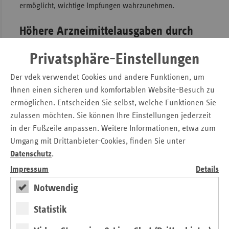
ermöglicht, wichtige Impfungen wahrzunehmen.
Höhere Arzneimittelausgaben durch
neue Austauschregelung
Privatsphäre-Einstellungen
Kritisch sind dagegen die erweiterten Möglichkeiten für
Der vdek verwendet Cookies und andere Funktionen, um
Apothekerinnen und Apotheker, nicht vorrätige
Ihnen einen sicheren und komfortablen Website-Besuch zu
Rabattarzneimittel durch ein in der Apotheke vorhandenes
ermöglichen. Entscheiden Sie selbst, welche Funktionen Sie
Arzneimittel auszutauschen. Dies führt unnötigerweise zu
zulassen möchten. Sie können Ihre Einstellungen jederzeit
höheren Arzneimittelausgaben. Gerade in diesem Bereich
in der Fußzeile anpassen. Weitere Informationen, etwa zum
besteht aktuell eine hohe Planungs- und
Umgang mit Drittanbieter-Cookies, finden Sie unter
Versorgungssicherheit, die mit der Neuregelung vollständig
Datenschutz
.
unterlaufen würde.“
Impressum
Details
Notwendig
Pressemitteilung zum Download
Gesetz zur Weiterentwicklung der
Statistik
Apothekenversorgung – Apothekenreform: Mehr
Flexibilisierung ist richtig, aber Rabattsystematik darf