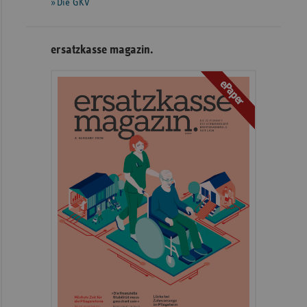
Die GKV
ersatzkasse magazin.
ePaper