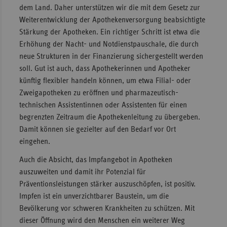
dem Land. Daher unterstützen wir die mit dem Gesetz zur
Sachse
Weiterentwicklung der Apothekenversorgung beabsichtigte
Sachse
Stärkung der Apotheken. Ein richtiger Schritt ist etwa die
Anhal
Erhöhung der Nacht- und Notdienstpauschale, die durch
neue Strukturen in der Finanzierung sichergestellt werden
Schles
soll. Gut ist auch, dass Apothekerinnen und Apotheker
Holst
künftig flexibler handeln können, um etwa Filial- oder
Thürin
Zweigapotheken zu eröffnen und pharmazeutisch-
technischen Assistentinnen oder Assistenten für einen
begrenzten Zeitraum die Apothekenleitung zu übergeben.
Damit können sie gezielter auf den Bedarf vor Ort
eingehen.
Auch die Absicht, das Impfangebot in Apotheken
auszuweiten und damit ihr Potenzial für
Präventionsleistungen stärker auszuschöpfen, ist positiv.
Impfen ist ein unverzichtbarer Baustein, um die
Bevölkerung vor schweren Krankheiten zu schützen. Mit
dieser Öffnung wird den Menschen ein weiterer Weg