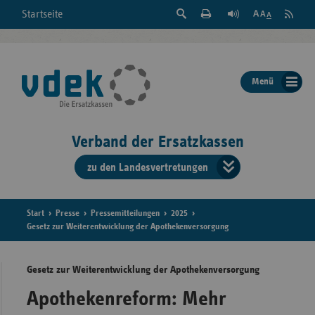
Suche
Seite
RSS
Startseite
Feed
einblenden
Drucken
abonni
Schrift
/
ausblenden
der
Menü
Seite
ändern
Verband der Ersatzkassen
zu den Landesvertretungen
Verband
der
Ersatzkass
Start
Presse
Pressemitteilungen
2025
Gesetz zur Weiterentwicklung der Apothekenversorgung
vd
Gesetz zur Weiterentwicklung der Apothekenversorgung
Bundes
Apothekenreform: Mehr