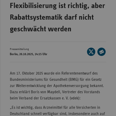
Bad
Flexibilisierung ist richtig, aber
Württe
Rabattsystematik darf nicht
Bayern
Berlin
geschwächt werden
Breme
Hambu
Pressemitteilung
Seite
Hessen
Berlin, 20.10.2025, 14:15 Uhr
auf
Seite
Meckle
X
per
Vorpo
teilen
E-
Am 17. Oktober 2025 wurde ein Referentenentwurf des
Nieder
Mail
Bundesministeriums für Gesundheit (BMG) für ein Gesetz
teilen
Nordrh
zur Weiterentwicklung der Apothekenversorgung bekannt.
Westfa
Dazu erklärt Boris von Maydell, Vertreter des Vorstands
beim Verband der Ersatzkassen e. V. (vdek):
Rheinl
Pfal
„Es ist wichtig, dass Arzneimittel für alle Versicherten in
Deutschland schnell verfügbar sind, insbesondere auch auf
Saarla