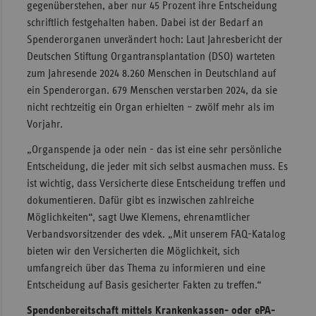
gegenüberstehen, aber nur 45 Prozent ihre Entscheidung
Sachse
schriftlich festgehalten haben. Dabei ist der Bedarf an
Spenderorganen unverändert hoch: Laut Jahresbericht der
Sachse
Deutschen Stiftung Organtransplantation (DSO) warteten
Anhal
zum Jahresende 2024 8.260 Menschen in Deutschland auf
Schles
ein Spenderorgan. 679 Menschen verstarben 2024, da sie
Holst
nicht rechtzeitig ein Organ erhielten – zwölf mehr als im
Vorjahr.
Thürin
„Organspende ja oder nein - das ist eine sehr persönliche
Entscheidung, die jeder mit sich selbst ausmachen muss. Es
ist wichtig, dass Versicherte diese Entscheidung treffen und
dokumentieren. Dafür gibt es inzwischen zahlreiche
Möglichkeiten“, sagt Uwe Klemens, ehrenamtlicher
Verbandsvorsitzender des vdek. „Mit unserem FAQ-Katalog
bieten wir den Versicherten die Möglichkeit, sich
umfangreich über das Thema zu informieren und eine
Entscheidung auf Basis gesicherter Fakten zu treffen.“
Spendenbereitschaft mittels Krankenkassen- oder ePA-