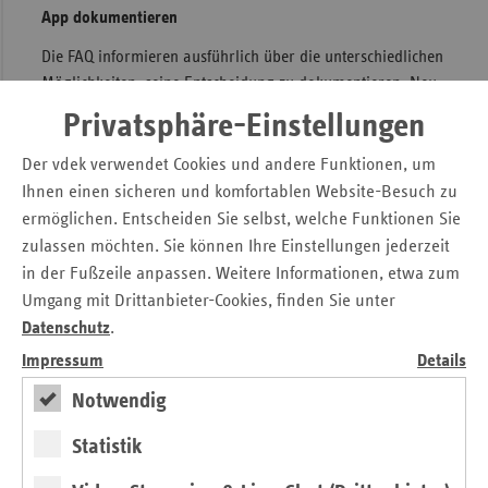
App dokumentieren
Die FAQ informieren ausführlich über die unterschiedlichen
Möglichkeiten, seine Entscheidung zu dokumentieren. Neu
ist, dass Versicherte ihre Bereitschaft neben dem
Privatsphäre-Einstellungen
klassischen Organspendeausweis oder dem seit 2024
bestehenden
Online-Register
auch in der
Der vdek verwendet Cookies und andere Funktionen, um
Krankenkassen- oder ePA-App festhalten können. Darüber
Ihnen einen sicheren und komfortablen Website-Besuch zu
hinaus klären die FAQ darüber auf, ob es eine Altersgrenze
ermöglichen. Entscheiden Sie selbst, welche Funktionen Sie
für Organspende gibt, ob auch nur bestimmte Organe
zulassen möchten. Sie können Ihre Einstellungen jederzeit
gespendet werden können, welche Voraussetzungen vor
in der Fußzeile anpassen. Weitere Informationen, etwa zum
der Organentnahme erfüllt sein müssen und vieles mehr.
Umgang mit Drittanbieter-Cookies, finden Sie unter
Datenschutz
.
» Die aktualisierten FAQ Organspende sind auf vdek.com
abrufbar.
Impressum
Details
Notwendig
Pressemitteilung zum Download
Statistik
Tag der Organspende – Ja oder nein: Aktualisierter
FAQ-Katalog „Organspende“ unterstützt Versicherte