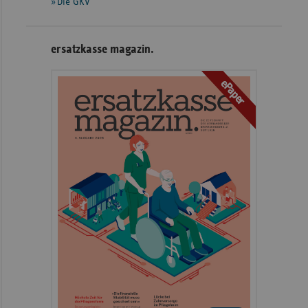
Die GKV
ersatzkasse magazin.
ePaper