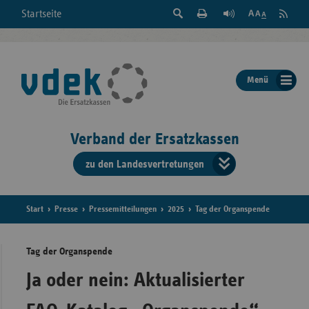
Suche
Seite
RSS
Startseite
Feed
einblenden
Drucken
abonni
Schrift
/
ausblenden
der
Menü
Seite
ändern
Verband der Ersatzkassen
zu den Landesvertretungen
Verband
der
Ersatzkass
Start
Presse
Pressemitteilungen
2025
Tag der Organspende
vd
Tag der Organspende
Bundes
Ja oder nein: Aktualisierter