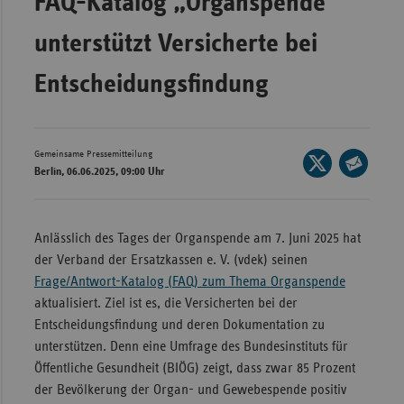
FAQ-Katalog „Organspende“
Bad
Württe
unterstützt Versicherte bei
Bayern
Entscheidungsfindung
Berlin
Breme
Hambu
Gemeinsame Pressemitteilung
Seite
Berlin, 06.06.2025, 09:00 Uhr
auf
Hessen
Seite
X
per
Meckle
teilen
E-
Vorpo
Anlässlich des Tages der Organspende am 7. Juni 2025 hat
Mail
der Verband der Ersatzkassen e. V. (vdek) seinen
Nieder
teilen
Frage/Antwort-Katalog (FAQ) zum Thema Organspende
Nordrh
aktualisiert. Ziel ist es, die Versicherten bei der
Westfa
Entscheidungsfindung und deren Dokumentation zu
unterstützen. Denn eine Umfrage des Bundesinstituts für
Rheinl
Öffentliche Gesundheit (BIÖG) zeigt, dass zwar 85 Prozent
Pfal
der Bevölkerung der Organ- und Gewebespende positiv
Saarla