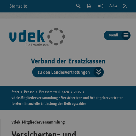
Suche
Seite
RSS
Startseite
Feed
einblenden
Drucken
abonni
Schrift
/
ausblenden
der
Menü
Seite
ändern
Verband der Ersatzkassen
zu den Landesvertretungen
Verband
der
Ersatzkass
Start
Presse
Pressemitteilungen
2025
vdek-Mitgliederversammlung - Versicherten- und Arbeitgebervertreter
fordern finanzielle Entlastung der Beitragszahler
vd
Bundes
vdek-Mitgliederversammlung
Versicherten- und