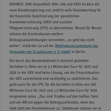
teilen
BARMER, DAK-Gesundheit, KKH, hkk und HEK) fordern die
Sachse
neue Bundesregierung auf, endlich volle Verantwortung für
Sachse
die finanzielle Stabilisierung der gesetzlichen
Anhal
Krankenversicherung (GKV) und sozialen
Pflegeversicherung (SPV) zu übernehmen. Monat für Monat
Schles
müssen die Krankenkassen weitere
Holst
Beitragssatzanhebungen vermelden, „so geht das nicht
Thürin
weiter“, erklärten sie auf der
Mitgliederversammlung des
Verbandes der Ersatzkassen e. V. (vdek)
in Berlin.
Die durch das Bundeskabinett in Aussicht gestellten
Darlehen in Höhe von je 2,3 Milliarden Euro für 2025 und
2026 in der GKV sind keine Lösung, um die Finanzsituation
der GKV ausreichend und nachhaltig zu stabilisieren. Das
gelte auch für die SPV, für die Darlehen in Höhe von 500
Millionen Euro für 2025 und 1,5 Milliarden Euro für 2026
vorgesehen seien. „Das sind Tropfen auf den heißen Stein
und ein Affront gegen die Beitragszahlenden, denn das
Geld steht den Krankenkassen zu. Stattdessen müssen sie es