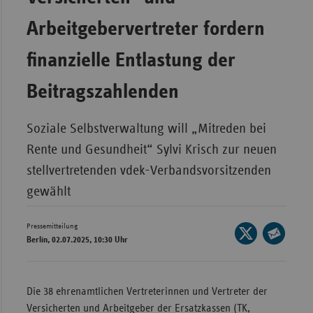
Bad
Württe
Arbeitgebervertreter fordern
Bayern
finanzielle Entlastung der
Berlin
Beitragszahlenden
Breme
Hambu
Soziale Selbstverwaltung will „Mitreden bei
Hessen
Rente und Gesundheit“ Sylvi Krisch zur neuen
Meckle
stellvertretenden vdek-Verbandsvorsitzenden
Vorpo
gewählt
Nieder
Pressemitteilung
Nordrh
Seite
Berlin, 02.07.2025, 10:30 Uhr
Westfa
auf
Seite
X
Rheinl
per
teilen
Pfal
E-
Die 38 ehrenamtlichen Vertreterinnen und Vertreter der
Mail
Versicherten und Arbeitgeber der Ersatzkassen (TK,
Saarla