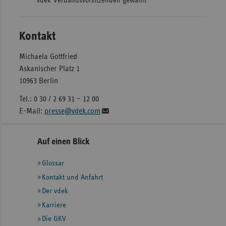
vdek-Verbandsvorsitzenden gewählt
Kontakt
Michaela Gottfried
Askanischer Platz 1
10963 Berlin
Tel.: 0 30 / 2 69 31 – 12 00
E-Mail:
presse@vdek.com
Seitennavigation
Seitenleiste
Auf einen Blick
mit
Glossar
weiteren
Informationen
Kontakt und Anfahrt
Der vdek
Karriere
Die GKV