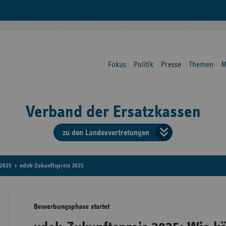
Fokus
Politik
Presse
Themen
M
Verband der Ersatzkassen
zu den Landesvertretungen
Verban
der
2025
vdek-Zukunftspreis 2025
Ersatzk
Bewerbungsphase startet
vd
Bundes