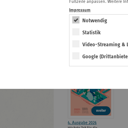
weiteren
Fußzeile anpassen. Weitere In
Informationen
Kontakt und Anfahrt
Impressum
Der vdek
Notwendig
Karriere
Die GKV
Statistik
Video-Streaming & L
ersatzkasse magazin.
Google (Drittanbiete
ePaper
weiter
4. Ausgabe 2026