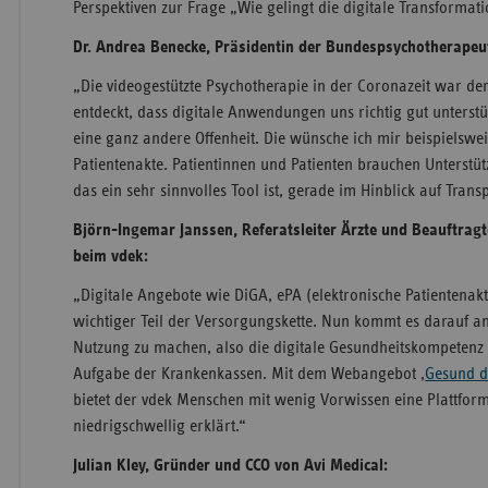
Perspektiven zur Frage „Wie gelingt die digitale Transforma
Dr. Andrea Benecke, Präsidentin der Bundespsychotherap
„Die videogestützte Psychotherapie in der Coronazeit war 
entdeckt, dass digitale Anwendungen uns richtig gut unterstü
eine ganz andere Offenheit. Die wünsche ich mir beispielswei
Patientenakte. Patientinnen und Patienten brauchen Unterstü
das ein sehr sinnvolles Tool ist, gerade im Hinblick auf Trans
Björn-Ingemar Janssen, Referatsleiter Ärzte und Beauftragt
beim vdek:
„Digitale Angebote wie DiGA, ePA (elektronische Patientenak
wichtiger Teil der Versorgungskette. Nun kommt es darauf an, 
Nutzung zu machen, also die digitale Gesundheitskompetenz 
Aufgabe der Krankenkassen. Mit dem Webangebot
,
Gesund di
bietet der vdek Menschen mit wenig Vorwissen eine Plattform
niedrigschwellig erklärt.“
Julian Kley, Gründer und CCO von Avi Medical: