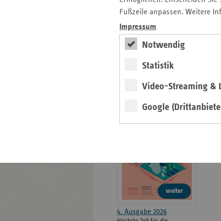
weiteren
Fußzeile anpassen. Weitere In
Informationen
Kontakt und Anfahrt
Impressum
Der vdek
Karriere
Notwendig
Die GKV
Statistik
Video-Streaming & L
ersatzkasse magazin.
Google (Drittanbiete
ePaper
weiter
4. Ausgabe 2026