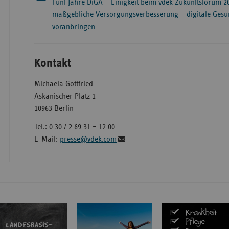
Fünf Jahre DiGA – Einigkeit beim vdek-Zukunftsforum 20
maßgebliche Versorgungsverbesserung – digitale Gesu
voranbringen
Kontakt
Michaela Gottfried
Askanischer Platz 1
10963 Berlin
Tel.: 0 30 / 2 69 31 – 12 00
E-Mail:
presse@vdek.com