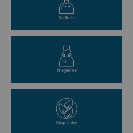
Arztlotse
Pflegelotse
Hospizlotse