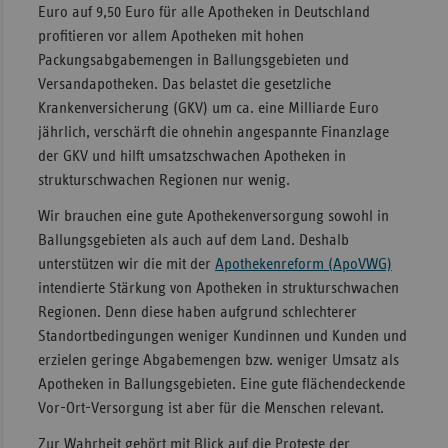
Euro auf 9,50 Euro für alle Apotheken in Deutschland
Sachse
profitieren vor allem Apotheken mit hohen
Packungsabgabemengen in Ballungsgebieten und
Sachse
Versandapotheken. Das belastet die gesetzliche
Anhal
Krankenversicherung (GKV) um ca. eine Milliarde Euro
Schles
jährlich, verschärft die ohnehin angespannte Finanzlage
Holst
der GKV und hilft umsatzschwachen Apotheken in
Thürin
strukturschwachen Regionen nur wenig.
Wir brauchen eine gute Apothekenversorgung sowohl in
Ballungsgebieten als auch auf dem Land. Deshalb
unterstützen wir die mit der
Apothekenreform (ApoVWG)
intendierte Stärkung von Apotheken in strukturschwachen
Regionen. Denn diese haben aufgrund schlechterer
Standortbedingungen weniger Kundinnen und Kunden und
erzielen geringe Abgabemengen bzw. weniger Umsatz als
Apotheken in Ballungsgebieten. Eine gute flächendeckende
Vor-Ort-Versorgung ist aber für die Menschen relevant.
Zur Wahrheit gehört mit Blick auf die Proteste der