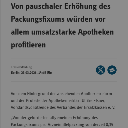
Bad
Von pauschaler Erhöhung des
Württe
Packungsfixums würden vor
Bayern
Berlin
allem umsatzstarke Apotheken
Breme
profitieren
Hambu
Hessen
Meckle
Pressemitteilung
Seite
Berlin, 23.03.2026, 14:45 Uhr
Vorpo
auf
Seite
X
Nieder
per
teilen
E-
Nordrh
Vor dem Hintergrund der anstehenden Apothekenreform
Mail
Westfa
und der Proteste der Apotheken erklärt Ulrike Elsner,
teilen
Vorstandsvorsitzende des Verbandes der Ersatzkassen e. V.:
Rheinl
Pfal
„Von der geforderten allgemeinen Erhöhung des
Packungsfixums pro Arzneimittelpackung von derzeit 8,35
Saarla