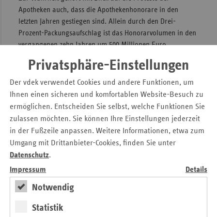
Apotheken auch, dass die Apothekenhonorare in den
letzten Jahren gestiegen sind. Allein durch den Drei-
Prozent-Packungsaufschlag ist das Honorarvolumen in den
vergangenen zehn Jahren um 500 Millionen Euro
angestiegen. Dieser Trend wird sich durch die
Privatsphäre-Einstellungen
hochpreisigen Arzneimittel fortsetzen. Hinzu kommen
Vergütungsanstiege durch gesetzliche Neuregelungen wie
Der vdek verwendet Cookies und andere Funktionen, um
die zusätzliche Vergütung für Pharmazeutische
Ihnen einen sicheren und komfortablen Website-Besuch zu
Dienstleistungen, das Impfen in Apotheken oder
ermöglichen. Entscheiden Sie selbst, welche Funktionen Sie
Botendienste.“
zulassen möchten. Sie können Ihre Einstellungen jederzeit
in der Fußzeile anpassen. Weitere Informationen, etwa zum
Hintergrund: Apothekenvergütung
Umgang mit Drittanbieter-Cookies, finden Sie unter
Datenschutz
.
Apotheken erhalten pro abgegebene Packung eines
Impressum
Details
verschreibungspflichtigen Arzneimittels 8,35 Euro
Packungsfixum sowie zusätzlich drei Prozent des
Notwendig
Einkaufspreises des verschriebenen Arzneimittels.
Statistik