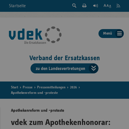
Suche
Seite
RSS
Startseite
Feed
einblenden
Drucken
abonni
Schrift
/
ausblenden
der
Menü
Seite
ändern
Verband der Ersatzkassen
zu den Landesvertretungen
Verband
der
Ersatzkass
Start
Presse
Pressemitteilungen
2026
Apothekenreform und -proteste
vd
Apothekenreform und -proteste
Bundes
vdek zum Apothekenhonorar: