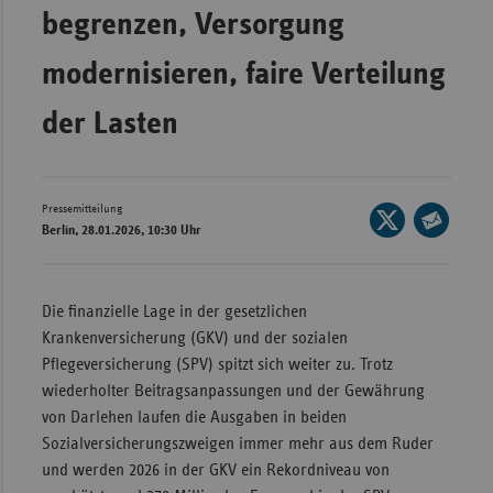
Bad
begrenzen, Versorgung
Württe
modernisieren, faire Verteilung
Bayern
Berlin
der Lasten
Breme
Hambu
Pressemitteilung
Seite
Hessen
Berlin, 28.01.2026, 10:30 Uhr
auf
Seite
Meckle
X
per
Vorpo
teilen
E-
Die finanzielle Lage in der gesetzlichen
Nieder
Mail
Krankenversicherung (GKV) und der sozialen
teilen
Nordrh
Pflegeversicherung (SPV) spitzt sich weiter zu. Trotz
Westfa
wiederholter Beitragsanpassungen und der Gewährung
von Darlehen laufen die Ausgaben in beiden
Rheinl
Sozialversicherungszweigen immer mehr aus dem Ruder
Pfal
und werden 2026 in der GKV ein Rekordniveau von
Saarla