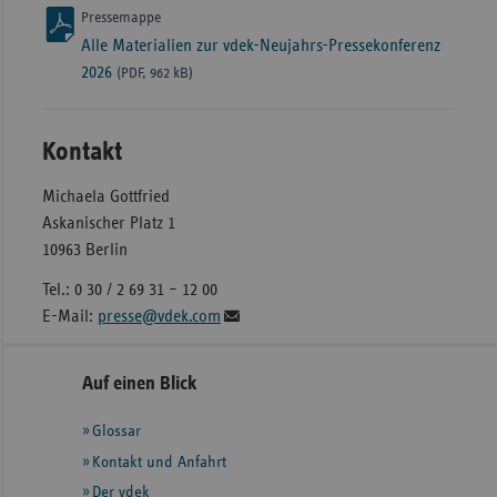
Pressemappe
Alle Materialien zur vdek-Neujahrs-Pressekonferenz
2026
(PDF, 962 kB)
Kontakt
Michaela Gottfried
Askanischer Platz 1
10963 Berlin
Tel.: 0 30 / 2 69 31 – 12 00
E-Mail:
presse@vdek.com
Seitennavigation
Seitenleiste
Auf einen Blick
mit
Glossar
weiteren
Informationen
Kontakt und Anfahrt
Der vdek