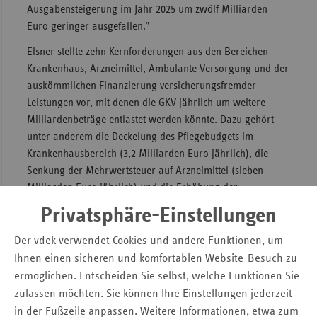
Ausgabensteigerung im Jahr 2025 um zwölf Milliarden
Euro geringer ausgefallen.”
Elsner stellte zehn Kernforderungen aus den Bereichen
Krankenhaus, Arzneimittel, Ambulante Versorgung und der
auskömmlichen Finanzierung versicherungsfremder
Leistungen vor, mit denen die GKV jährlich um weitere
Milliardenbeträge entlastet werden könnte. Dazu gehört
unter anderem die Deckelung des Pflegebudgets im
Krankenhausbereich (3,2 Milliarden Euro jährlich), die
Senkung der Mehrwertsteuer auf Arzneimittel (sieben
Milliarden Euro jährlich) und die Erhöhung der
Herstellerabschläge für Pharmaunternehmen (1,8
Privatsphäre-Einstellungen
Milliarden jährlich), und die kostendeckende Finanzierung
von Bürgergeldempfangenden (zehn Milliarden Euro
Der vdek verwendet Cookies und andere Funktionen, um
jährlich).
Ihnen einen sicheren und komfortablen Website-Besuch zu
ermöglichen. Entscheiden Sie selbst, welche Funktionen Sie
Bessere Steuerung der ambulanten
zulassen möchten. Sie können Ihre Einstellungen jederzeit
in der Fußzeile anpassen. Weitere Informationen, etwa zum
Versorgung durch neues