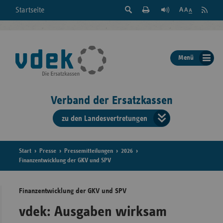
Suche
Seite
RSS
Startseite
Feed
einblenden
Drucken
abonni
Schrift
/
ausblenden
der
Menü
Seite
ändern
Verband der Ersatzkassen
zu den Landesvertretungen
Verband
der
Ersatzkass
Start
Presse
Pressemitteilungen
2026
Finanzentwicklung der GKV und SPV
vd
Finanzentwicklung der GKV und SPV
Bundes
vdek: Ausgaben wirksam