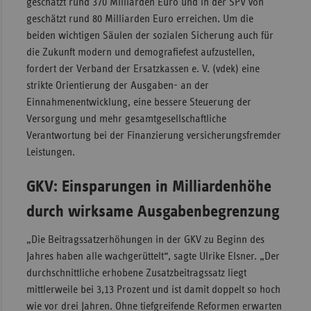
geschätzt rund 370 Milliarden Euro und in der SPV von
geschätzt rund 80 Milliarden Euro erreichen. Um die
Sachse
beiden wichtigen Säulen der sozialen Sicherung auch für
Sachse
die Zukunft modern und demografiefest aufzustellen,
Anhal
fordert der Verband der Ersatzkassen e. V. (vdek) eine
Schles
strikte Orientierung der Ausgaben- an der
Holst
Einnahmenentwicklung, eine bessere Steuerung der
Versorgung und mehr gesamtgesellschaftliche
Thürin
Verantwortung bei der Finanzierung versicherungsfremder
Leistungen.
GKV: Einsparungen in Milliardenhöhe
durch wirksame Ausgabenbegrenzung
„Die Beitragssatzerhöhungen in der GKV zu Beginn des
Jahres haben alle wachgerüttelt“, sagte Ulrike Elsner. „Der
durchschnittliche erhobene Zusatzbeitragssatz liegt
mittlerweile bei 3,13 Prozent und ist damit doppelt so hoch
wie vor drei Jahren. Ohne tiefgreifende Reformen erwarten