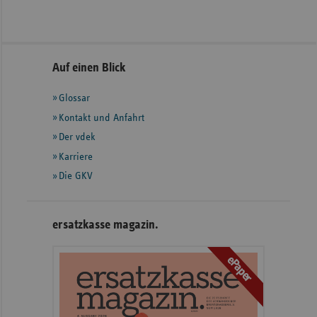
Seitennavigation
Seitenleiste
Auf einen Blick
mit
Glossar
weiteren
Informationen
Kontakt und Anfahrt
Der vdek
Karriere
Die GKV
ersatzkasse magazin.
ePaper