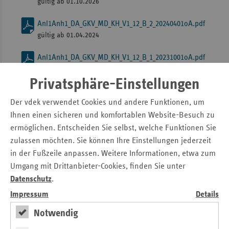
gültig ab 01.10.2026
Anl1Anh1_DA_GKV_MD_KH_V1_12_B_2_20240401oA.pdf
gültig ab 01.04.2024
Anl1Anh1_DA_GKV_MD_KH_V1_12_B_1_20231001oA.pdf
gültig ab 01.10.2023
Privatsphäre-Einstellungen
Anhang 2: Befüllungshinweise
Der vdek verwendet Cookies und andere Funktionen, um
Ihnen einen sicheren und komfortablen Website-Besuch zu
Anl1Anh2_DA_GKV_MD_KH_V1_12_B_3_20261001oA.pdf
ermöglichen. Entscheiden Sie selbst, welche Funktionen Sie
gültig ab 01.10.2026
zulassen möchten. Sie können Ihre Einstellungen jederzeit
Anl1Anh2_DA_GKV_MD_KH_V1_12_B_2_20240401oA.pdf
in der Fußzeile anpassen. Weitere Informationen, etwa zum
gültig ab 01.04.2024
Umgang mit Drittanbieter-Cookies, finden Sie unter
Datenschutz
.
Anl1Anh2_DA_GKV_MD_KH_V1_12_B_1_20231001oA.pdf
Impressum
Details
gültig ab 01.10.2023
Notwendig
Anhang 3: Hinweise zum XML-Schema