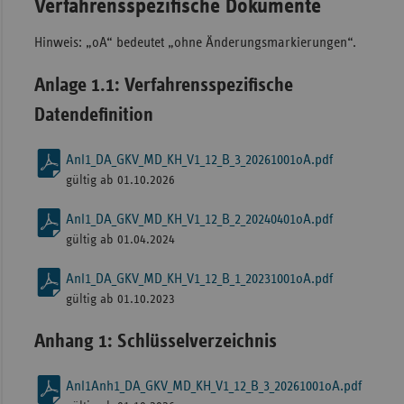
Verfahrensspezifische Dokumente
Sachse
Hinweis: „oA“ bedeutet „ohne Änderungsmarkierungen“.
Sachse
Anhal
Anlage 1.1: Verfahrensspezifische
Schles
Datendefinition
Holst
Anl1_DA_GKV_MD_KH_V1_12_B_3_20261001oA.pdf
Thürin
gültig ab 01.10.2026
Anl1_DA_GKV_MD_KH_V1_12_B_2_20240401oA.pdf
gültig ab 01.04.2024
Anl1_DA_GKV_MD_KH_V1_12_B_1_20231001oA.pdf
gültig ab 01.10.2023
Anhang 1: Schlüsselverzeichnis
Anl1Anh1_DA_GKV_MD_KH_V1_12_B_3_20261001oA.pdf