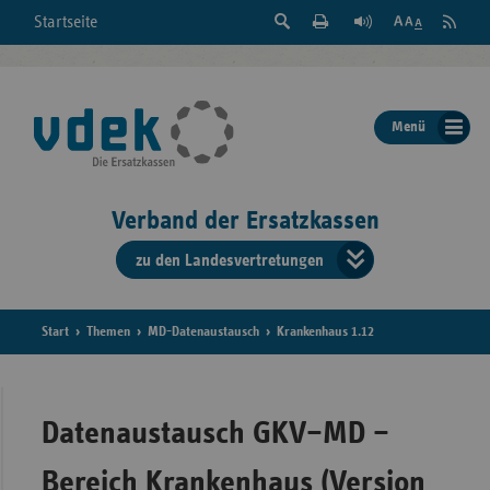
Suche
Seite
RSS
Startseite
Feed
einblenden
Drucken
abonni
Schrift
/
ausblenden
der
Menü
Seite
ändern
Verband der Ersatzkassen
zu den Landesvertretungen
Verband
der
Ersatzkass
Start
Themen
MD-Datenaustausch
Krankenhaus 1.12
vd
Bundes
Datenaustausch GKV–MD –
Bereich Krankenhaus (Version