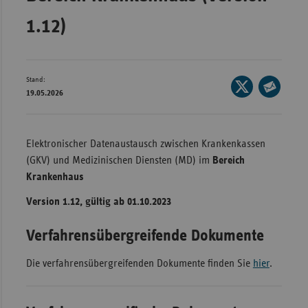
Bad
Württe
1.12)
Bayern
Berlin
Stand:
Seite
Breme
19.05.2026
auf
Seite
Hambu
X
per
teilen
Hessen
E-
Elektronischer Datenaustausch zwischen Krankenkassen
Mail
(GKV) und Medizinischen Diensten (MD) im
Bereich
Meckle
teilen
Krankenhaus
Vorpo
Nieder
Version 1.12, gültig ab 01.10.2023
Nordrh
Verfahrensübergreifende Dokumente
Westfa
Die verfahrensübergreifenden Dokumente finden Sie
hier
.
Rheinl
Pfal
Saarla