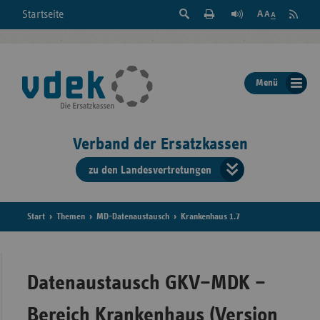
Suche
Seite
RSS
Startseite
Feed
einblenden
Drucken
abonni
Schrift
/
ausblenden
der
Menü
Seite
ändern
Verband der Ersatzkassen
zu den Landesvertretungen
Verband
der
Ersatzkass
Start
Themen
MD-Datenaustausch
Krankenhaus 1.7
vd
Bundes
Datenaustausch GKV–MDK –
Bereich Krankenhaus (Version