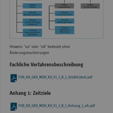
Sachse
Sachse
Anhal
Schles
Holst
Thürin
Hinweis: "oa" oder "oA" bedeutet ohne
Änderungsmarkierungen
Fachliche Verfahrensbeschreibung
FVB_DA_GKV_MDK_KH_V1_3_B_2_20100518oA.pdf
Anhang 1: Zeitziele
FVB_DA_GKV_MDK_KH_V1_3_B_2_Anhang_1_oA.pdf