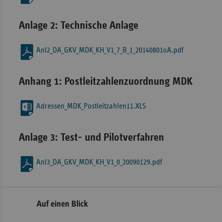
Anlage 2: Technische Anlage
Anl2_DA_GKV_MDK_KH_V1_7_B_1_20140801oA.pdf
Anhang 1: Postleitzahlenzuordnung MDK
Adressen_MDK_Postleitzahlen11.XLS
Anlage 3: Test- und Pilotverfahren
Anl3_DA_GKV_MDK_KH_V1_0_20090129.pdf
Seitennavigation
Seitenleiste
Auf einen Blick
mit