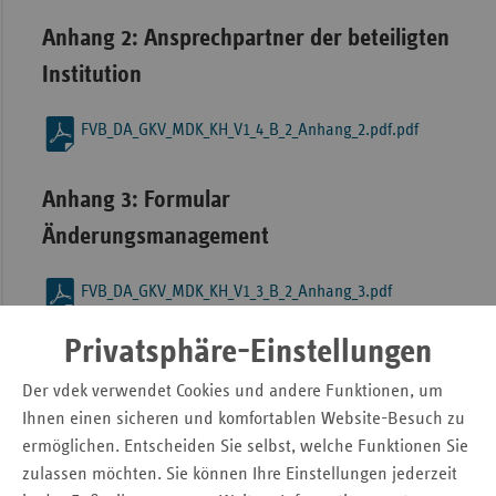
Anhang 2: Ansprechpartner der beteiligten
Institution
FVB_DA_GKV_MDK_KH_V1_4_B_2_Anhang_2.pdf.pdf
Anhang 3: Formular
Änderungsmanagement
FVB_DA_GKV_MDK_KH_V1_3_B_2_Anhang_3.pdf
Privatsphäre-Einstellungen
Anhang 4:
Der vdek verwendet Cookies und andere Funktionen, um
Dokumentenversionsmanagement
Ihnen einen sicheren und komfortablen Website-Besuch zu
ermöglichen. Entscheiden Sie selbst, welche Funktionen Sie
FVB_DA_GKV_MDK_KH_V1_3_B_2_Anhang_4_oA.pdf
zulassen möchten. Sie können Ihre Einstellungen jederzeit