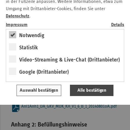
in der Fußzeile anpassen. Weitere Informationen, etwa zum
Anhang 5: Vorschlags- und
Umgang mit Drittanbieter-Cookies, finden Sie unter
Datenschutz
.
Änderungsübersicht
Impressum
Details
FVB_DA_GKV_MDK_KH_V1_0_B_2_Anhang_5.xls
Notwendig
Statistik
Anlage 1: Datendefinition und
Fehlerkatalog
Video-Streaming & Live-Chat (Drittanbieter)
Google (Drittanbieter)
Anl1_DA_GKV_MDK_KH_V1_4_B_1_20140801oA.pdf
Auswahl bestätigen
Alle bestätigen
Anhang 1: Schlüsselverzeichnis
Anl1Anh1_DA_GKV_MDK_KH_V1_6_B_1_20140801oA.pdf
Anhang 2: Befüllungshinweise