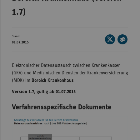
Bad
Württe
1.7)
Bayern
Berlin
Stand:
Seite
Breme
01.07.2015
auf
Seite
Hambu
X
per
teilen
Hessen
E-
Elektronischer Datenaustausch zwischen Krankenkassen
Mail
(GKV) und Medizinischen Diensten der Krankenversicherung
Meckle
teilen
(MDK) im
Bereich Krankenhaus
Vorpo
Nieder
Version 1.7, gültig ab 01.07.2015
Nordrh
Verfahrensspezifische Dokumente
Westfa
Rheinl
Pfal
Saarla