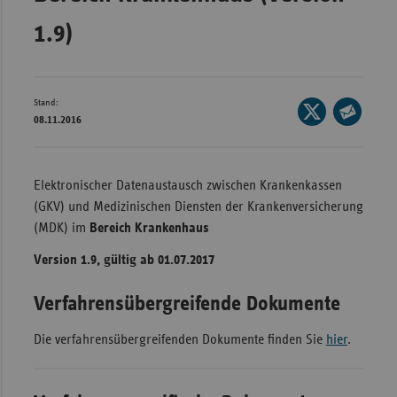
Bad
Württe
1.9)
Bayern
Berlin
Stand:
Seite
Breme
08.11.2016
auf
Seite
Hambu
X
per
teilen
Hessen
E-
Elektronischer Datenaustausch zwischen Krankenkassen
Mail
(GKV) und Medizinischen Diensten der Krankenversicherung
Meckle
teilen
(MDK) im
Bereich Krankenhaus
Vorpo
Nieder
Version 1.9, gültig ab 01.07.2017
Nordrh
Verfahrensübergreifende Dokumente
Westfa
Die verfahrensübergreifenden Dokumente finden Sie
hier
.
Rheinl
Pfal
Saarla