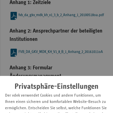
Anhang 1: Zeitziele
fvb_da_gkv_mdk_kh_v1_3_b_2_Anhang_1_20100518oa.pdf
Anhang 2: Ansprechpartner der beteiligten
Institutionen
FVB_DA_GKV_MDK_KH_V1_8_B_1_Anhang_2_20161011oA
Anhang 3: Formular
Änderungsmanagement
Privatsphäre-Einstellungen
fvb_da_gkv_mdk_kh_v1_3_b_2_Anhang_3_20100518.pdf
Der vdek verwendet Cookies und andere Funktionen, um
Ihnen einen sicheren und komfortablen Website-Besuch zu
Anhang 4:
ermöglichen. Entscheiden Sie selbst, welche Funktionen Sie