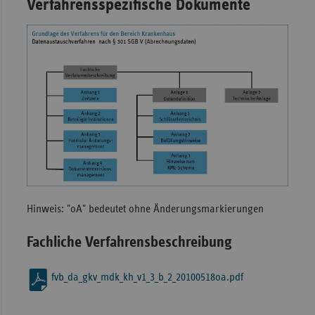
Verfahrensspezifische Dokumente
Sachse
Sachse
Anhal
Schles
Holst
Thürin
Hinweis: "oA" bedeutet ohne Änderungsmarkierungen
Fachliche Verfahrensbeschreibung
fvb_da_gkv_mdk_kh_v1_3_b_2_20100518oa.pdf