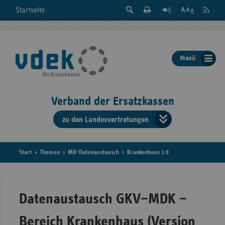
Suche
Seite
RSS
Startseite
Feed
einblenden
Drucken
abonni
Schrift
/
ausblenden
der
Menü
Seite
ändern
Verband der Ersatzkassen
zu den Landesvertretungen
Verband
der
Ersatzkass
Start
Themen
MD-Datenaustausch
Krankenhaus 1.9
vd
Bundes
Datenaustausch GKV–MDK –
Bereich Krankenhaus (Version