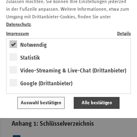
Dokumentenversionsmanagement
zulassen möchten. Sie können Ihre Einstellungen jederzeit
in der Fußzeile anpassen. Weitere Informationen, etwa zum
fvb_da_gkv_mdk_kh_v1_3_b_2_Anhang_4_20100518oa.pdf
Umgang mit Drittanbieter-Cookies, finden Sie unter
Datenschutz
.
Impressum
Details
Anhang 5: Vorschlags- und
Änderungsübersicht
Notwendig
Statistik
fvb_da_gkv_mdk_kh_v1_0_b_2_anhang_5_20100518
Video-Streaming & Live-Chat (Drittanbieter)
Anlage 1: Datendefinition und
Google (Drittanbieter)
Fehlerkatalog
Auswahl bestätigen
Alle bestätigen
Anl1_DA_GKV_MDK_KH_V1_9_B_1_20161011oA
Anhang 1: Schlüsselverzeichnis