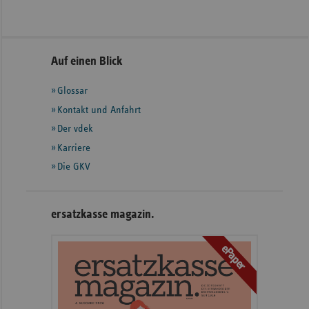
Seitennavigation
Seitenleiste
Auf einen Blick
mit
Glossar
weiteren
Informationen
Kontakt und Anfahrt
Der vdek
Karriere
Die GKV
ersatzkasse magazin.
ePaper