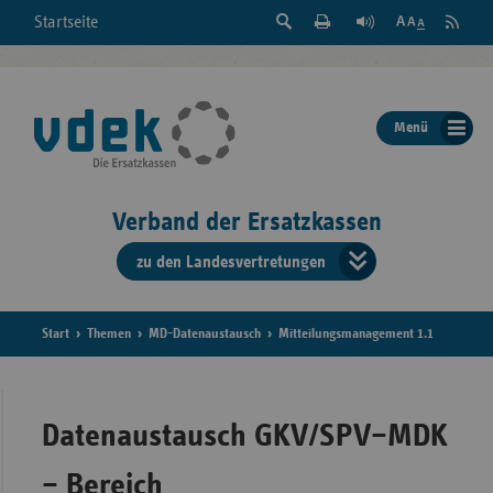
Suche
Seite
RSS
Startseite
Feed
einblenden
Drucken
abonni
Schrift
/
ausblenden
der
Menü
Seite
ändern
Verband der Ersatzkassen
zu den Landesvertretungen
Verband
der
Ersatzkass
Start
Themen
MD-Datenaustausch
Mitteilungsmanagement 1.1
vd
Bundes
Datenaustausch GKV/SPV–MDK
– Bereich