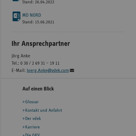
Stand: 26.04.2022
MD NORD
Stand: 15.06.2021
Ihr Ansprechpartner
Jörg Anke
Tel.: 0 30 / 2 69 31 – 19 11
E-Mail:
Joerg.Anke@vdek.com
Seitennavigation
Seitenleiste
Auf einen Blick
mit
Glossar
weiteren
Informationen
Kontakt und Anfahrt
Der vdek
Karriere
Die GKV