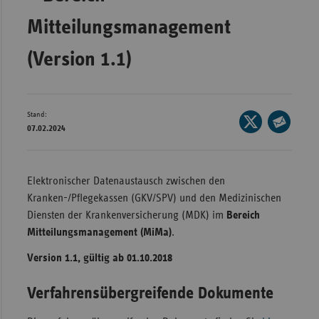
Bad
Württe
Mitteilungsmanagement
Bayern
(Version 1.1)
Berlin
Breme
Stand:
Seite
Hambu
07.02.2024
auf
Seite
Hessen
X
per
Meckle
teilen
E-
Elektronischer Datenaustausch zwischen den
Vorpo
Mail
Kranken-/Pflegekassen (GKV/SPV) und den Medizinischen
Nieder
teilen
Diensten der Krankenversicherung (MDK) im
Bereich
Mitteilungsmanagement (MiMa)
.
Nordrh
Westfa
Version 1.1, gültig ab 01.10.2018
Rheinl
Verfahrensübergreifende Dokumente
Pfal
Saarla