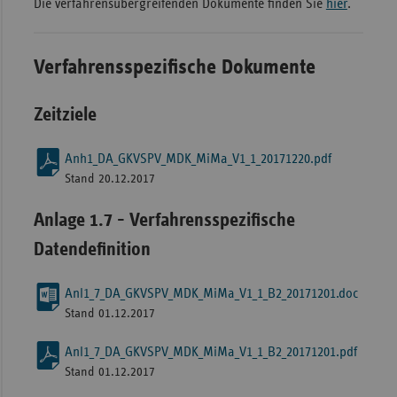
Die verfahrensübergreifenden Dokumente finden Sie
hier
.
Sachse
Sachse
Verfahrensspezifische Dokumente
Anhal
Schles
Zeitziele
Holst
Thürin
Anh1_DA_GKVSPV_MDK_MiMa_V1_1_20171220.pdf
Stand 20.12.2017
Anlage 1.7 - Verfahrensspezifische
Datendefinition
Anl1_7_DA_GKVSPV_MDK_MiMa_V1_1_B2_20171201.doc
Stand 01.12.2017
Anl1_7_DA_GKVSPV_MDK_MiMa_V1_1_B2_20171201.pdf
Stand 01.12.2017