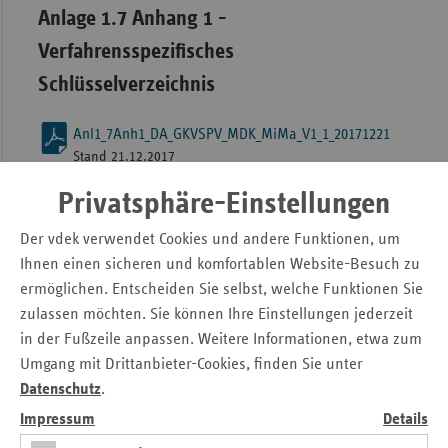
Anlage 1.7 Anhang 1 -
Verfahrensspezifisches
Schlüsselverzeichnis
Anl1_7Anh1_DA_GKVSPV_MDK_MiMa_V1_1_20171221
Stand 21.12.2017
Privatsphäre-Einstellungen
Anlage 1.7 Anhang 2 -
Verfahrensspezifische Befüllungshinweise
Der vdek verwendet Cookies und andere Funktionen, um
Ihnen einen sicheren und komfortablen Website-Besuch zu
Anl1_7_Anh2_DA-
ermöglichen. Entscheiden Sie selbst, welche Funktionen Sie
GKVSPV_MDK_MiMa_V1_1_B2_20171221
zulassen möchten. Sie können Ihre Einstellungen jederzeit
Stand: 21.12.2017
in der Fußzeile anpassen. Weitere Informationen, etwa zum
Umgang mit Drittanbieter-Cookies, finden Sie unter
Anlage 1.7 Anhang 3 - Hinweise zum XML-
Datenschutz
.
Schema
Impressum
Details