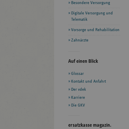
Besondere Versorgung
Digitale Versorgung und
Telematik
Vorsorge und Rehabilitation
Zahnärzte
Seitenleiste
Auf einen Blick
mit
Glossar
weiteren
Informationen
Kontakt und Anfahrt
Der vdek
Karriere
Die GKV
ersatzkasse magazin.