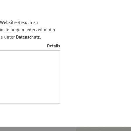
z
nition
nd
 Website-Besuch zu
n
nstellungen jederzeit in der
n-
ie unter
Datenschutz
.
t
sches
Details
wig-
ein
gen
sche