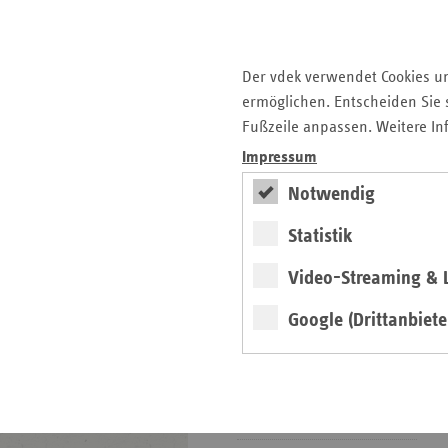
Krankengeld
DA Hilfsmittel
DA Krankenhaus
Der vdek verwendet Cookies u
DA Mitteilungsmanagement
ermöglichen. Entscheiden Sie s
DA Pflege
Fußzeile anpassen. Weitere In
DA Qualitätsprüfungen
Impressum
DA Vorsorge/Reha
Notwendig
DA Weitere
Begutachtungsbereiche
Statistik
Mitgliedschafts- und
Video-Streaming & L
Beitragsrecht
Google (Drittanbiete
Pflegeversicherung
Prävention und
Gesundheitsförderung
Selbsthilfeförderung