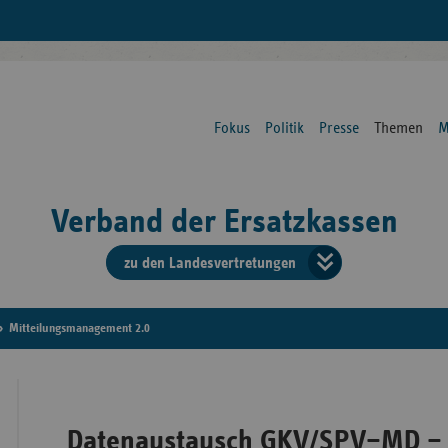
Fokus
Politik
Presse
Themen
M
Verband der Ersatzkassen
zu den Landesvertretungen
Verban
der
Mitteilungsmanagement 2.0
Ersatzk
vd
Datenaustausch GKV/SPV–MD – 
Bundes