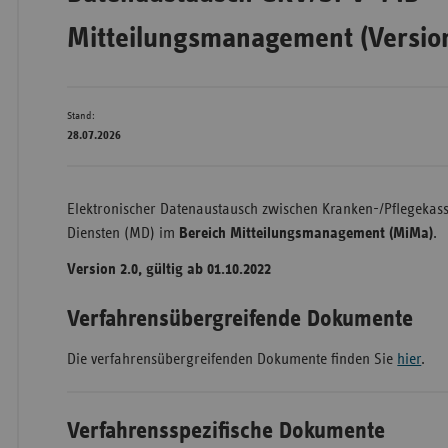
Mitteilungsmanagement (Version
Bad
Württe
Stand:
Bayern
28.07.2026
Berlin
Breme
Elektronischer Datenaustausch zwischen Kranken-/Pflegekas
Hambu
Diensten (MD) im
Bereich Mitteilungsmanagement (MiMa)
.
Hessen
Version 2.0, gültig ab 01.10.2022
Meckle
Vorpo
Verfahrensübergreifende Dokumente
Nieder
Die verfahrensübergreifenden Dokumente finden Sie
hier
.
Nordrh
Westfa
Verfahrensspezifische Dokumente
Rheinl