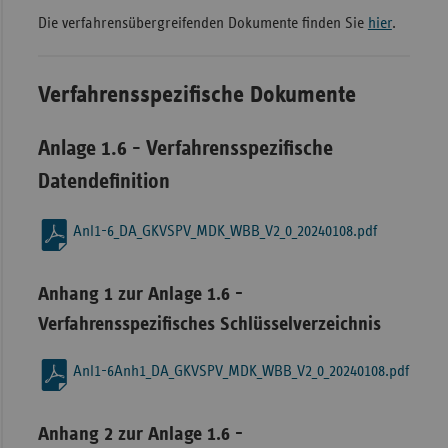
Die verfahrensübergreifenden Dokumente finden Sie
hier
.
Sachse
Sachse
Anhal
Verfahrensspezifische Dokumente
Schles
Holst
Anlage 1.6 - Verfahrensspezifische
Thürin
Datendefinition
Anl1-6_DA_GKVSPV_MDK_WBB_V2_0_20240108.pdf
Anhang 1 zur Anlage 1.6 -
Verfahrensspezifisches Schlüsselverzeichnis
Anl1-6Anh1_DA_GKVSPV_MDK_WBB_V2_0_20240108.pdf
Anhang 2 zur Anlage 1.6 -