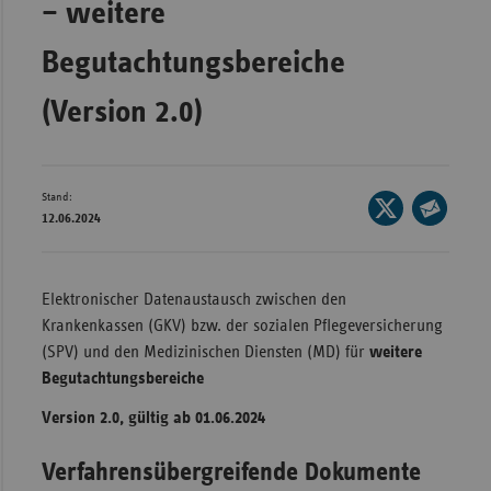
– weitere
Bad
Württe
Begutachtungsbereiche
Bayern
(Version 2.0)
Berlin
Breme
Hambu
Stand:
Seite
Hessen
12.06.2024
auf
Seite
X
Meckle
per
teilen
Vorpo
E-
Elektronischer Datenaustausch zwischen den
Mail
Nieder
Krankenkassen (GKV) bzw. der sozialen Pflegeversicherung
teilen
(SPV) und den Medizinischen Diensten (MD) für
weitere
Nordrh
Begutachtungsbereiche
Westfa
Version 2.0, gültig ab 01.06.2024
Rheinl
Pfal
Verfahrensübergreifende Dokumente
Saarla