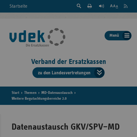
Suche
Seite
RSS
Startseite
Feed
einblenden
Drucken
abonni
Schrift
/
ausblenden
der
Menü
Seite
ändern
Verband der Ersatzkassen
zu den Landesvertretungen
Verband
der
Ersatzkass
Start
Themen
MD-Datenaustausch
Weitere Begutachtungsbereiche 2.0
vd
Bundes
Datenaustausch GKV/SPV–MD