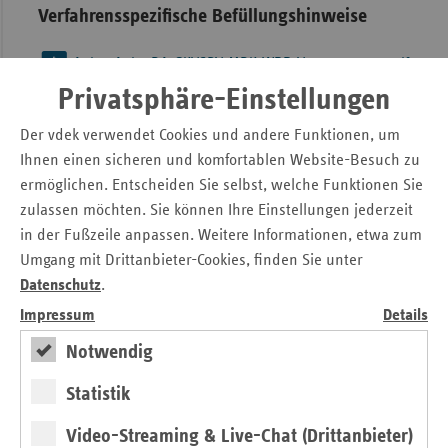
Verfahrensspezifische Befüllungshinweise
Anl1-6Anh2_DA_GKVSPV_MDK_WBB_V2_0_20240108.pdf
Privatsphäre-Einstellungen
Anhang 3 zur Anlage 1.6 - Hinweise zum XML-
Der vdek verwendet Cookies und andere Funktionen, um
Schema
Ihnen einen sicheren und komfortablen Website-Besuch zu
ermöglichen. Entscheiden Sie selbst, welche Funktionen Sie
Anl1-6Anh3_DA_GKVSPV_MDK_WBB_V2_0_20230614.pdf
zulassen möchten. Sie können Ihre Einstellungen jederzeit
in der Fußzeile anpassen. Weitere Informationen, etwa zum
Umgang mit Drittanbieter-Cookies, finden Sie unter
Anhang 4 zur Anlage 1.6 – Ansprechpartner
Datenschutz
.
beteiligte Institutionen
Impressum
Details
im Verfahren nicht mehr vorgesehen
Notwendig
XML-Schema
Statistik
EMDW0_2.0.0.zip
Video-Streaming & Live-Chat (Drittanbieter)