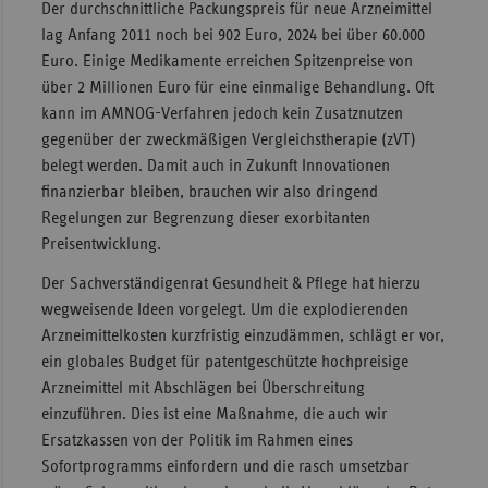
Der durchschnittliche Packungspreis für neue Arzneimittel
Sachse
lag Anfang 2011 noch bei 902 Euro, 2024 bei über 60.000
Euro. Einige Medikamente erreichen Spitzenpreise von
Sachse
über 2 Millionen Euro für eine einmalige Behandlung. Oft
Anhal
kann im AMNOG-Verfahren jedoch kein Zusatznutzen
Schles
gegenüber der zweckmäßigen Vergleichstherapie (zVT)
Holst
belegt werden. Damit auch in Zukunft Innovationen
finanzierbar bleiben, brauchen wir also dringend
Thürin
Regelungen zur Begrenzung dieser exorbitanten
Preisentwicklung.
Der Sachverständigenrat Gesundheit & Pflege hat hierzu
wegweisende Ideen vorgelegt. Um die explodierenden
Arzneimittelkosten kurzfristig einzudämmen, schlägt er vor,
ein globales Budget für patentgeschützte hochpreisige
Arzneimittel mit Abschlägen bei Überschreitung
einzuführen. Dies ist eine Maßnahme, die auch wir
Ersatzkassen von der Politik im Rahmen eines
Sofortprogramms einfordern und die rasch umsetzbar