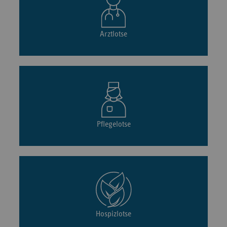
Arztlotse
Pflegelotse
Hospizlotse