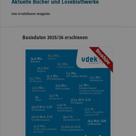
Aktuelle Bücher und Loseblattwerke
von ersatzkasse magazin.
Seitennavigation
Seitenleiste
Basisdaten 2025/26 erschienen
mit
Broschüre
weiteren
Informationen