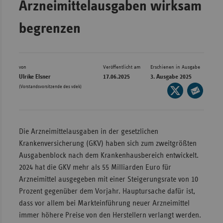
Arzneimittelausgaben wirksam
Bad
Württe
begrenzen
Bayern
Berlin
Breme
von
Veröffentlicht am
Erschienen in Ausgabe
Ulrike Elsner
17.06.2025
3. Ausgabe 2025
Hambu
(Vorstandsvorsitzende des vdek)
Seite
auf
Hessen
Seite
X
per
Meckle
teilen
E-
Vorpo
Die Arzneimittelausgaben in der gesetzlichen
Mail
Krankenversicherung (GKV) haben sich zum zweitgrößten
Nieder
teilen
Ausgabenblock nach dem Krankenhausbereich entwickelt.
Nordrh
2024 hat die GKV mehr als 55 Milliarden Euro für
Westfa
Arzneimittel ausgegeben mit einer Steigerungsrate von 10
Prozent gegenüber dem Vorjahr. Hauptursache dafür ist,
Rheinl
dass vor allem bei Markteinführung neuer Arzneimittel
Pfal
immer höhere Preise von den Herstellern verlangt werden.
Saarla