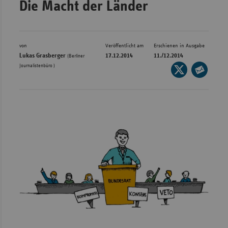
Die Macht der Länder
Bad
Württe
Bayern
von
Veröffentlicht am
Erschienen in Ausgabe
Berlin
Lukas Grasberger
17.12.2014
11./12.2014
(Berliner
Journalistenbüro )
Seite
Breme
auf
Seite
Hambu
X
per
Hessen
teilen
E-
Meckle
Mail
Vorpo
teilen
Nieder
Nordrh
Westfa
Rheinl
Pfal
Saarla