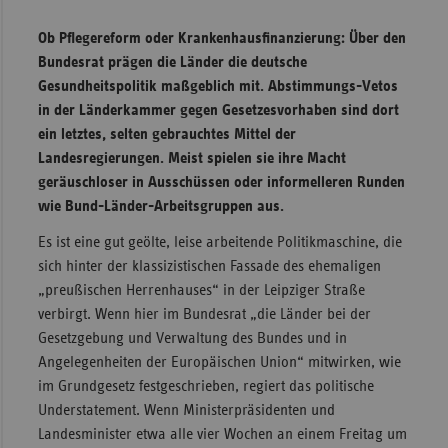
Sachse
Ob Pflegereform oder Krankenhausfinanzierung: Über den
Bundesrat prägen die Länder die deutsche
Sachse
Gesundheitspolitik maßgeblich mit. Abstimmungs-Vetos
Anhal
in der Länderkammer gegen Gesetzesvorhaben sind dort
Schles
ein letztes, selten gebrauchtes Mittel der
Holst
Landesregierungen. Meist spielen sie ihre Macht
Thürin
geräuschloser in Ausschüssen oder informelleren Runden
wie Bund-Länder-Arbeitsgruppen aus.
Es ist eine gut geölte, leise arbeitende Politikmaschine, die
sich hinter der klassizistischen Fassade des ehemaligen
„preußischen Herrenhauses“ in der Leipziger Straße
verbirgt. Wenn hier im Bundesrat „die Länder bei der
Gesetzgebung und Verwaltung des Bundes und in
Angelegenheiten der Europäischen Union“ mitwirken, wie
im Grundgesetz festgeschrieben, regiert das politische
Understatement. Wenn Ministerpräsidenten und
Landesminister etwa alle vier Wochen an einem Freitag um