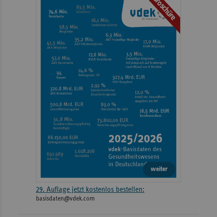
Broschüre
weiteren
Informationen
weiter
29. Auflage jetzt kostenlos bestellen:
basisdaten@vdek.com