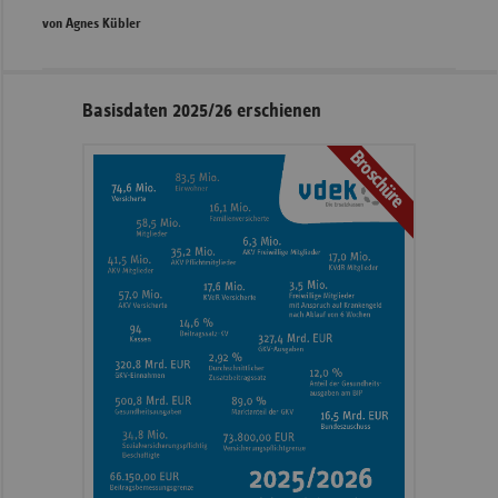
von Agnes Kübler
Seitennavigation
Seitenleiste
Basisdaten 2025/26 erschienen
mit
Broschüre
weiteren
Informationen