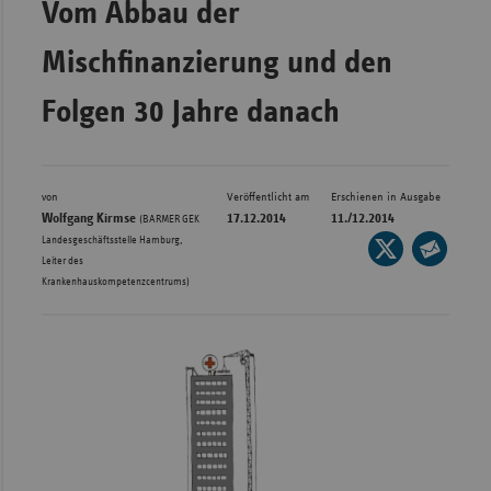
Vom Abbau der
Bad
Württe
Mischfinanzierung und den
Bayern
Folgen 30 Jahre danach
Berlin
Breme
Hambu
von
Veröffentlicht am
Erschienen in Ausgabe
Wolfgang Kirmse
17.12.2014
11./12.2014
Hessen
(BARMER GEK
Landesgeschäftsstelle Hamburg,
Seite
Meckle
Leiter des
auf
Seite
Vorpo
Krankenhauskompetenzcentrums)
X
per
Nieder
teilen
E-
Mail
Nordrh
teilen
Westfa
Rheinl
Pfal
Saarla