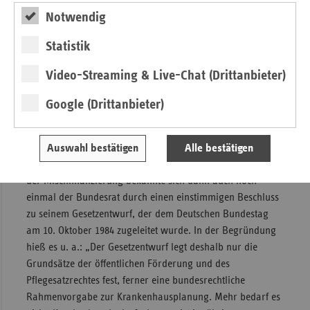
unter Beteiligung von Niedersachsen und Schleswig-
Notwendig
Holstein vom 25. Juli 1984 zum Ausdruck und stand damit
Statistik
recht konträr zu dem vom damaligen Bundesministerium
für Arbeit und Sozialordnung (BMA) am 16. Juli 1984
Video-Streaming & Live-Chat (Drittanbieter)
vorgelegten Referentenentwurf eines Gesetzes zur
Neuordnung der Krankenhausfinanzierung. Die deutliche
Google (Drittanbieter)
Position, Mischfinanzierungen aufzulösen, entsprach jedoch
der langjährigen Forderung aller Bundesländer, konnte
folglich auch im Krankenhausbereich nicht abgelehnt
Auswahl bestätigen
Alle bestätigen
werden und stellte somit keinen Dissens dar. Zum Abbau
der Mischfinanzierung bekannte sich dann auch noch
einmal der Bundesrat durch einen einstimmigen Beschluss
zu seinem Gesetzentwurf, der dem Deutschen Bundestag
am 10. Oktober 1984 zugeleitet wurde. In der Begründung
hieß es u. a.: „Der Gesetzentwurf legt deshalb nur die
Grundsätze der öffentlichen Förderung und des
Pflegesatzrechtes fest, ferner eine bundesrechtliche
Rahmenvorgabe zur Krankenhausplanung. Mehr bedarf es