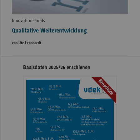
Innovationsfonds
Qualitative Weiterentwicklung
von Ute Leonhardt
Seitennavigation
Seitenleiste
Basisdaten 2025/26 erschienen
mit
Broschüre
weiteren
Informationen