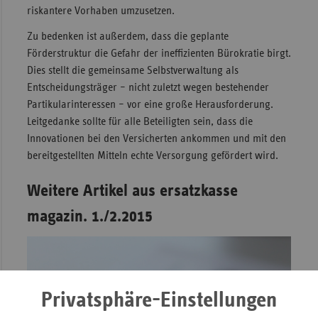
riskantere Vorhaben umzusetzen.
Zu bedenken ist außerdem, dass die geplante
Förderstruktur die Gefahr der ineffizienten Bürokratie birgt.
Dies stellt die gemeinsame Selbstverwaltung als
Entscheidungsträger – nicht zuletzt wegen bestehender
Partikularinteressen – vor eine große Herausforderung.
Leitgedanke sollte für alle Beteiligten sein, dass die
Innovationen bei den Versicherten ankommen und mit den
bereitgestellten Mitteln echte Versorgung gefördert wird.
Weitere Artikel aus ersatzkasse
magazin. 1./2.2015
Privatsphäre-Einstellungen