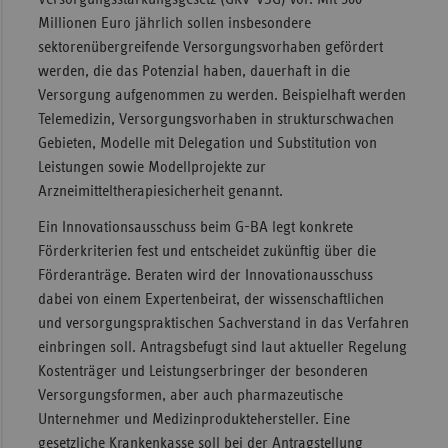
Millionen Euro jährlich sollen insbesondere
Sachse
sektorenübergreifende Versorgungsvorhaben gefördert
Sachse
werden, die das Potenzial haben, dauerhaft in die
Anhal
Versorgung aufgenommen zu werden. Beispielhaft werden
Telemedizin, Versorgungsvorhaben in strukturschwachen
Schles
Gebieten, Modelle mit Delegation und Substitution von
Holst
Leistungen sowie Modellprojekte zur
Thürin
Arzneimitteltherapiesicherheit genannt.
Ein Innovationsausschuss beim G-BA legt konkrete
Förderkriterien fest und entscheidet zukünftig über die
Förderanträge. Beraten wird der Innovationausschuss
dabei von einem Expertenbeirat, der wissenschaftlichen
und versorgungspraktischen Sachverstand in das Verfahren
einbringen soll. Antragsbefugt sind laut aktueller Regelung
Kostenträger und Leistungserbringer der besonderen
Versorgungsformen, aber auch pharmazeutische
Unternehmer und Medizinproduktehersteller. Eine
gesetzliche Krankenkasse soll bei der Antragstellung