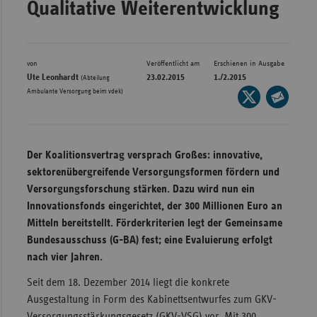
Qualitative Weiterentwicklung
Bad
Württe
Bayern
von
Veröffentlicht am
Erschienen in Ausgabe
Berlin
Ute Leonhardt
23.02.2015
1./2.2015
(Abteilung
Ambulante Versorgung beim vdek)
Seite
Breme
auf
Seite
Hambu
X
per
Hessen
teilen
E-
Der Koalitionsvertrag versprach Großes: innovative,
Meckle
Mail
sektorenübergreifende Versorgungsformen fördern und
Vorpo
teilen
Versorgungsforschung stärken. Dazu wird nun ein
Innovationsfonds eingerichtet, der 300 Millionen Euro an
Nieder
Mitteln bereitstellt. Förderkriterien legt der Gemeinsame
Nordrh
Bundesausschuss (G-BA) fest; eine Evaluierung erfolgt
Westfa
nach vier Jahren.
Rheinl
Seit dem 18. Dezember 2014 liegt die konkrete
Pfal
Ausgestaltung in Form des Kabinettsentwurfes zum GKV-
Saarla
Versorgungsstärkungsgesetz (GKV-VSG) vor. Mit 300