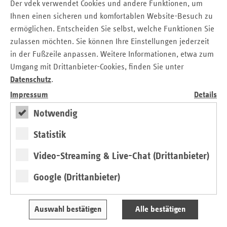
Der vdek verwendet Cookies und andere Funktionen, um
Recht ein, dass sich durch die kassenindividuellen
Ihnen einen sicheren und komfortablen Website-Besuch zu
Selektivverträge noch keine einzige Prozessinnovation in
ermöglichen. Entscheiden Sie selbst, welche Funktionen Sie
der GKV durchgesetzt habe.
zulassen möchten. Sie können Ihre Einstellungen jederzeit
Noch weiter geht die Vorstellung, die bei Einführung der
in der Fußzeile anpassen. Weitere Informationen, etwa zum
Integrierten Versorgung 2004 dominierte: Selektivverträge
Umgang mit Drittanbieter-Cookies, finden Sie unter
würden einen relevanten Anteil des Kollektivvertrags
Datenschutz
.
ersetzen, oft sprach man von zehn Prozent. In diesem
Impressum
Details
Modell hat jede Kasse eine Vielzahl gesonderter
Vereinbarungen mit Leistungserbringern, die zu einem
Notwendig
differenzierten Angebotsprofil führen. Der Versicherte kann
daraus wählen und kommt damit an die Tarifvielfalt der
Statistik
privaten Krankenversicherung (PKV) oder die Wahlfreiheit
Video-Streaming & Live-Chat (Drittanbieter)
vieler Märkte in der Privatwirtschaft heran. Hierin und in
der vermuteten Förderung von Innovation durch einen
Google (Drittanbieter)
recht freien Wettbewerb liegen die wesentlichen Vorzüge
dieses Modells. Doch die hohe Komplexität und die
Transaktionskosten, die durch zu viele Vertragspartner auf
Auswahl bestätigen
Alle bestätigen
beiden Seiten entstehen, ließen dies bisher scheitern.