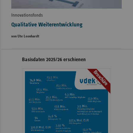
Innovationsfonds
Qualitative Weiterentwicklung
von Ute Leonhardt
Seitennavigation
Seitenleiste
Basisdaten 2025/26 erschienen
mit
Broschüre
weiteren
Informationen