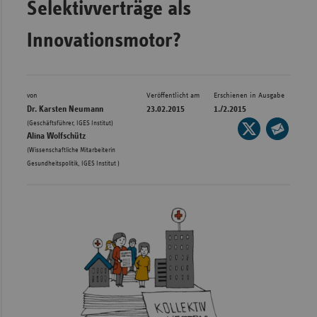
Selektivverträge als
Bad
Württe
Innovationsmotor?
Bayern
Berlin
Breme
von
Veröffentlicht am
Erschienen in Ausgabe
Dr. Karsten Neumann
23.02.2015
1./2.2015
Hambu
,
(Geschäftsführer, IGES Institut)
Seite
Alina Wolfschütz
auf
Hessen
Seite
(Wissenschaftliche Mitarbeiterin
X
per
Gesundheitspolitik, IGES Institut )
Meckle
teilen
E-
Vorpo
Mail
Nieder
teilen
Nordrh
Westfa
Rheinl
Pfal
Saarla