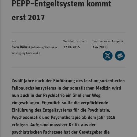
PEPP-Entgeltsystem kommt
Bad
Württe
erst 2017
Bayern
Berlin
Breme
von
Veröffentlicht am
Erschienen in Ausgabe
Svea Bührig
22.04.2015
3./4.2015
(Abteilung Stationäre
Hambu
Versorgung beim vdek )
Seite
auf
Hessen
Seite
X
per
Meckle
teilen
E-
Vorpo
Zwölf Jahre nach der Einführung des leistungsorientierten
Mail
Fallpauschalensystems in der somatischen Medizin wird
Nieder
teilen
nun auch in der Psychiatrie ein ähnlicher Weg
Nordrh
eingeschlagen. Eigentlich sollte die verpflichtende
Westfa
Einführung des Entgeltsystems für die Psychiatrie,
Psychosomatik und Psychotherapie ab dem Jahr 2015
Rheinl
erfolgen. Aufgrund massiver Kritik aus der
Pfal
psychiatrischen Fachszene hat der Gesetzgeber die
Saarla