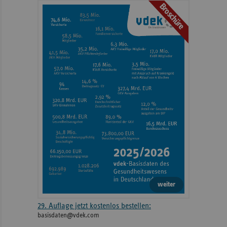
Broschüre
weiteren
Informationen
weiter
29. Auflage jetzt kostenlos bestellen:
basisdaten@vdek.com