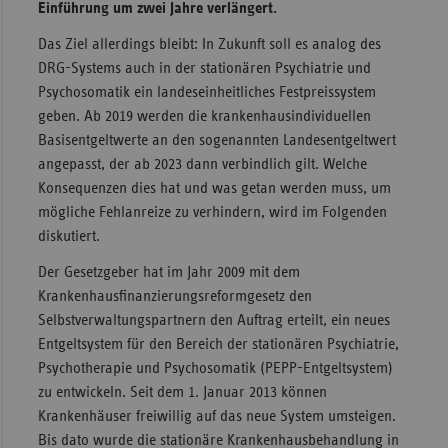
Einführung um zwei Jahre verlängert.
Sachse
Das Ziel allerdings bleibt: In Zukunft soll es analog des
Sachse
DRG-Systems auch in der stationären Psychiatrie und
Anhal
Psychosomatik ein landeseinheitliches Festpreissystem
geben. Ab 2019 werden die krankenhausindividuellen
Schles
Basisentgeltwerte an den sogenannten Landesentgeltwert
Holst
angepasst, der ab 2023 dann verbindlich gilt. Welche
Thürin
Konsequenzen dies hat und was getan werden muss, um
mögliche Fehlanreize zu verhindern, wird im Folgenden
diskutiert.
Der Gesetzgeber hat im Jahr 2009 mit dem
Krankenhausfinanzierungsreformgesetz den
Selbstverwaltungspartnern den Auftrag erteilt, ein neues
Entgeltsystem für den Bereich der stationären Psychiatrie,
Psychotherapie und Psychosomatik (PEPP-Entgeltsystem)
zu entwickeln. Seit dem 1. Januar 2013 können
Krankenhäuser freiwillig auf das neue System umsteigen.
Bis dato wurde die stationäre Krankenhausbehandlung in