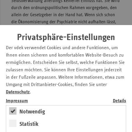
Selbstverwaltung allerdings keinerlei Einfluss hat. Sie wird
durch den ordnungspolitischen Rahmen vorgegeben, den
allein der Gesetzgeber in der Hand hat. Wenn sich schon
die Ökonomisierung der Psychiatrie nicht aufhalten lässt,
stellt sich die Frage: Was muss flankierend gemacht
Privatsphäre-Einstellungen
werden, um die Spielräume der Krankenhäuser so
auszugestalten, dass die zur Verfügung stehenden Mittel
Der vdek verwendet Cookies und andere Funktionen, um
nicht gänzlich aus der Versorgung verschwinden?
Ihnen einen sicheren und komfortablen Website-Besuch zu
Ganz tatenlos geblieben ist der Gesetzgeber nicht. Er hat
ermöglichen. Entscheiden Sie selbst, welche Funktionen Sie
sich diesem Problem mit zwei Maßnahmen gewidmet.
zulassen möchten. Sie können Ihre Einstellungen jederzeit
Einerseits soll der Gemeinsame Bundesausschuss (G-BA)
in der Fußzeile anpassen. Weitere Informationen, etwa zum
Qualitätsindikatoren für die Beurteilung der Struktur,
Umgang mit Drittanbieter-Cookies, finden Sie unter
Prozess- und Ergebnisqualität entwickeln. Andererseits soll
Datenschutz
.
er Empfehlungen für die Ausstattung stationärer
Impressum
Details
Einrichtungen mit dem für die Behandlung erforderlichen
Personal aussprechen.
Notwendig
Statistik
Berücksichtigung regionaler und