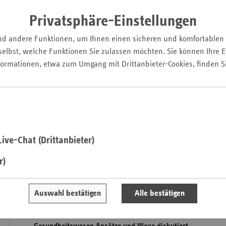
Pfal
Privatsphäre-Einstellungen
Saarla
nd andere Funktionen, um Ihnen einen sicheren und komfortablen
Sachse
elbst, welche Funktionen Sie zulassen möchten. Sie können Ihre Ei
Sachse
formationen, etwa zum Umgang mit Drittanbieter-Cookies, finden S
Anhal
Schles
Holst
Thürin
V. l. n. r.: Dr. Karsten Neumann, IGES; Andreas Mihm, FAZ; Ulr
ive-Chat (Drittanbieter)
Wolfgang Hoffmann, Universität Greifswald; Dr. Markus Mü
Internetmedizin; Josef Hecken, G-BA
r)
Mit dem Innovationsfonds will die Politik Ideen fördern, di
gesundheitlichen Versorgung beitragen. Doch welche Projek
Auswahl bestätigen
Alle bestätigen
welchen Kriterien die Mittel vergeben werden? Auf dem Z
der Ersatzkassen e. V. (vdek) Ende Juni 2015 haben Vertrete