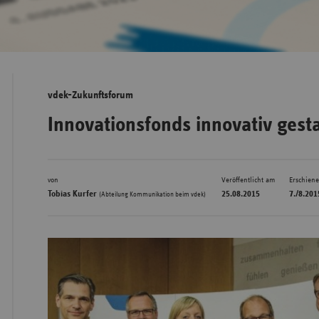
Bad
Württe
Bayern
vdek-Zukunftsforum
Berlin
Innovationsfonds innovativ gest
Breme
Hambu
von
Veröffentlicht am
Erschien
Hessen
Tobias Kurfer
25.08.2015
7./8.201
(Abteilung Kommunikation beim vdek)
Meckle
Vorpo
Nieder
Nordrh
Westfa
Rheinl