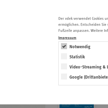
Krankenhauslandschaft
5. Ausgabe 2025: Zukunft
der Gesundheitskompetenz
Der vdek verwendet Cookies u
ermöglichen. Entscheiden Sie s
Archiv
Fußzeile anpassen. Weitere In
Jahresverzeichnisse
Impressum
Impressum Magazin
Notwendig
Statistik
Seitenleiste
Basisdaten 2025/26
Video-Streaming & L
mit
erschienen
weiteren
Google (Drittanbiete
Broschüre
Informationen