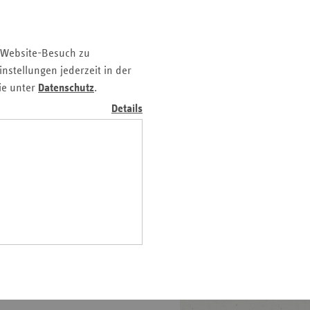
z
nd
 Website-Besuch zu
n
nstellungen jederzeit in der
n-
ie unter
Datenschutz
.
t
Details
wig-
ein
gen
ike Elsner, vdek; Prof. Dr.
schenich, Bundesverband
e zur Verbesserung der
te sollen gefördert, nach
ukunftsforum des Verbandes
r aus Politik und dem