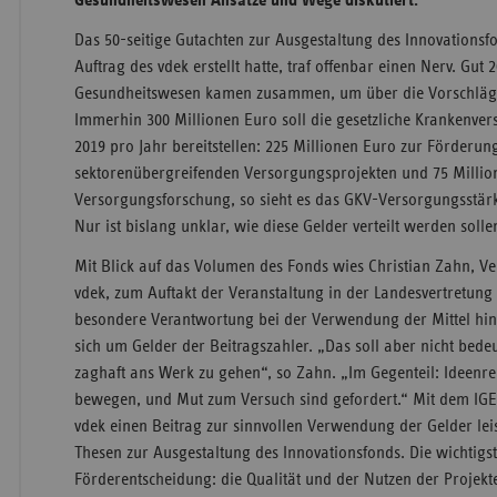
Gesundheitswesen Ansätze und Wege diskutiert.
Das 50-seitige Gutachten zur Ausgestaltung des Innovationsfo
Auftrag des vdek erstellt hatte, traf offenbar einen Nerv. Gut
Gesundheitswesen kamen zusammen, um über die Vorschläge 
Immerhin 300 Millionen Euro soll die gesetzliche Krankenver
2019 pro Jahr bereitstellen: 225 Millionen Euro zur Förderun
sektorenübergreifenden Versorgungsprojekten und 75 Million
Versorgungsforschung, so sieht es das GKV-Versorgungsstär
Nur ist bislang unklar, wie diese Gelder verteilt werden solle
Mit Blick auf das Volumen des Fonds wies Christian Zahn, V
vdek, zum Auftakt der Veranstaltung in der Landesvertretung
besondere Verantwortung bei der Verwendung der Mittel hin 
sich um Gelder der Beitragszahler. „Das soll aber nicht bed
zaghaft ans Werk zu gehen“, so Zahn. „Im Gegenteil: Ideenre
bewegen, und Mut zum Versuch sind gefordert.“ Mit dem IG
vdek einen Beitrag zur sinnvollen Verwendung der Gelder leist
Thesen zur Ausgestaltung des Innovationsfonds. Die wichtigst
Förderentscheidung: die Qualität und der Nutzen der Projekt