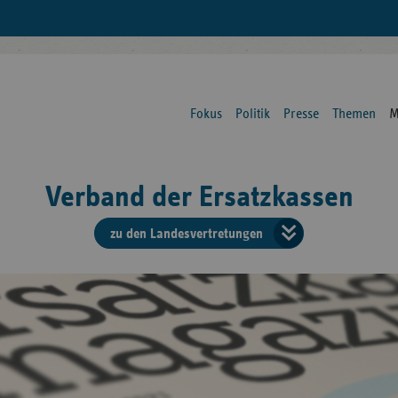
Fokus
Politik
Presse
Themen
M
Verband der Ersatzkassen
zu den Landesvertretungen
Verban
der
Ersatzk
vd
Bundes