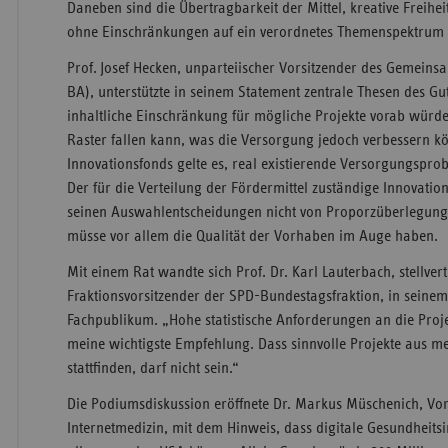
Daneben sind die Übertragbarkeit der Mittel, kreative Freihe
ohne Einschränkungen auf ein verordnetes Themenspektrum 
Prof. Josef Hecken, unparteiischer Vorsitzender des Gemein
BA), unterstützte in seinem Statement zentrale Thesen des Gu
inhaltliche Einschränkung für mögliche Projekte vorab würd
Raster fallen kann, was die Versorgung jedoch verbessern k
Innovationsfonds gelte es, real existierende Versorgungspro
Der für die Verteilung der Fördermittel zuständige Innovatio
seinen Auswahlentscheidungen nicht von Proporzüberlegunge
müsse vor allem die Qualität der Vorhaben im Auge haben.
Mit einem Rat wandte sich Prof. Dr. Karl Lauterbach, stellver
Fraktionsvorsitzender der SPD-Bundestagsfraktion, in seine
Fachpublikum. „Hohe statistische Anforderungen an die Proje
meine wichtigste Empfehlung. Dass sinnvolle Projekte aus m
stattfinden, darf nicht sein.“
Die Podiumsdiskussion eröffnete Dr. Markus Müschenich, V
Internetmedizin, mit dem Hinweis, dass digitale Gesundheitsi