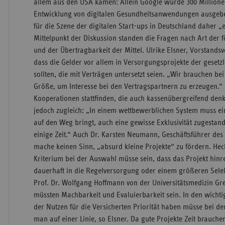
allem aus den USA kämen: Allein Google würde 300 Millionen
Entwicklung von digitalen Gesundheitsanwendungen ausgeben
für die Szene der digitalen Start-ups in Deutschland daher „
Mittelpunkt der Diskussion standen die Fragen nach Art der
und der Übertragbarkeit der Mittel. Ulrike Elsner, Vorstandsv
dass die Gelder vor allem in Versorgungsprojekte der gesetz
sollten, die mit Verträgen untersetzt seien. „Wir brauchen be
Größe, um Interesse bei den Vertragspartnern zu erzeugen.
Kooperationen stattfinden, die auch kassenübergreifend denk
jedoch zugleich: „In einem wettbewerblichen System muss ein
auf den Weg bringt, auch eine gewisse Exklusivität zugestan
einige Zeit.“ Auch Dr. Karsten Neumann, Geschäftsführer des IG
mache keinen Sinn, „absurd kleine Projekte“ zu fördern. Hec
Kriterium bei der Auswahl müsse sein, dass das Projekt hinr
dauerhaft in die Regelversorgung oder einem größeren Sele
Prof. Dr. Wolfgang Hoffmann von der Universitätsmedizin Gre
müssten Machbarkeit und Evaluierbarkeit sein. In den wicht
der Nutzen für die Versicherten Priorität haben müsse bei de
man auf einer Linie, so Elsner. Da gute Projekte Zeit brauche