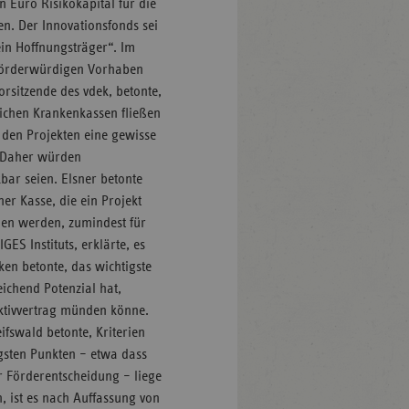
 Euro Risikokapital für die
. Der Innovationsfonds sei
ein Hoffnungsträger“. Im
 förderwürdigen Vorhaben
orsitzende des vdek, betonte,
lichen Krankenkassen fließen
i den Projekten eine gewisse
“ Daher würden
bar seien. Elsner betonte
er Kasse, die ein Projekt
den werden, zumindest für
ES Instituts, erklärte, es
ken betonte, das wichtigste
eichend Potenzial hat,
ktivvertrag münden könne.
ifswald betonte, Kriterien
igsten Punkten – etwa dass
r Förderentscheidung – liege
n, ist es nach Auffassung von