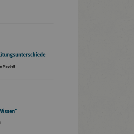
gütungsunterschiede
on Maydell
 Wissen"
l