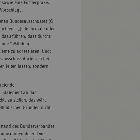
it sowie eine Förderpraxis
Vorschläge.
samen Bundesausschusses (G-
tachtens: „Jede formale oder
e dazu führen, dass durchs
önnte.“ Mit dem
bleme zu adressieren. Und:
nsausschuss dürfe sich bei
n leiten lassen, sondern
tretender
m Statement an das
kte zu stellen, das wäre
ethodischen Gründen nicht
orstand des Bundesverbandes
nnovationen derzeit vor