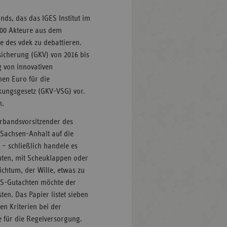
nds, das das IGES Institut im
 200 Akteure aus dem
des vdek zu debattieren.
sicherung (GKV) von 2016 bis
g von innovativen
en Euro für die
kungsgesetz (GKV-VSG) vor.
n.
erbandsvorsitzender des
 Sachsen-Anhalt auf die
– schließlich handele es
euten, mit Scheuklappen oder
ichtum, der Wille, etwas zu
ES-Gutachten möchte der
en. Das Papier listet sieben
en Kriterien bei der
e für die Regelversorgung.