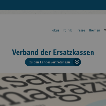
Fokus
Politik
Presse
Themen
M
Verband der Ersatzkassen
zu den Landesvertretungen
Verban
der
Ersatzk
vd
Bundes