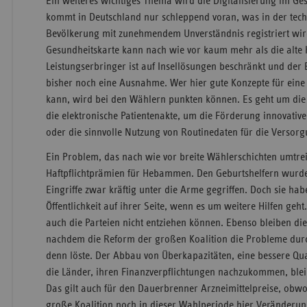
Ein weiteres wichtiges Thema wird die Digitalisierung im Ge
kommt in Deutschland nur schleppend voran, was in der tech
Bevölkerung mit zunehmendem Unverständnis registriert wird
Gesundheitskarte kann nach wie vor kaum mehr als die alte 
Leistungserbringer ist auf Insellösungen beschränkt und der 
bisher noch eine Ausnahme. Wer hier gute Konzepte für ein
kann, wird bei den Wählern punkten können. Es geht um die
die elektronische Patientenakte, um die Förderung innovati
oder die sinnvolle Nutzung von Routinedaten für die Verso
Ein Problem, das nach wie vor breite Wählerschichten umtrei
Haftpflichtprämien für Hebammen. Den Geburtshelfern wurde
Eingriffe zwar kräftig unter die Arme gegriffen. Doch sie hab
Öffentlichkeit auf ihrer Seite, wenn es um weitere Hilfen ge
auch die Parteien nicht entziehen können. Ebenso bleiben die 
nachdem die Reform der großen Koalition die Probleme dur
denn löste. Der Abbau von Überkapazitäten, eine bessere Qu
die Länder, ihren Finanzverpflichtungen nachzukommen, ble
Das gilt auch für den Dauerbrenner Arzneimittelpreise, obwo
große Koalition noch in dieser Wahlperiode hier Veränderung