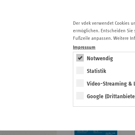
der Gesundheitskompetenz
4. Ausgabe 2025: Delegation
in der Praxis
Der vdek verwendet Cookies u
ermöglichen. Entscheiden Sie s
Archiv
Fußzeile anpassen. Weitere In
Jahresverzeichnisse
Impressum
Impressum Magazin
Notwendig
Statistik
Seitenleiste
Basisdaten 2025/26
Video-Streaming & L
mit
erschienen
weiteren
Google (Drittanbiete
Broschüre
Informationen