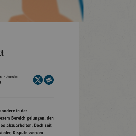
en-
mberg
/Brandenburg
t
n
rg
en in Ausgabe
Seite
7
auf
Seite
nburg-
X
per
mmern
teilen
E-
sachsen
Mail
sondere in der
ein-
teilen
iesem Bereich gelungen, den
len
os abzuarbeiten. Doch seit
ieder, Dispute werden
and-