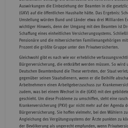
Auswirkungen die Einbeziehung der Beamten in die gesetzli
(GKV) auf die öffentlichen Haushalte hätte. Das Ergebnis: Sc
Umstellung würden Bund und Länder etwa drei Milliarden Eu
wichtiger Hinweis, denn der Umgang mit den Beamten ist Dr
Schaffung eines einheitlichen Versicherungssystems. Schließl
Pensionäre und die mitversicherten Familienangehörigen mit
Prozent die größte Gruppe unter den Privatversicherten.
Gleichwohl gibt es nach wie vor erhebliche verfassungsrecht
Bürgerversicherung, die entkräftet werden müssen. So wird
Deutschen Beamtenbund die These vertreten, der Staat verletz
gegenüber seinen Staatsdienern, wenn er die Beihilfe abscha
Arbeitnehmern einen Arbeitgeberzuschuss zur Krankenversich
zudem, was bei einem Wechsel in die (GKV) mit den gebildet
geschieht. Um diese Probleme zu umschiffen, steht eine rasc
Krankenversicherung (PKV) gar nicht mehr auf der Agenda d
Bürgerversicherung. Sie hoffen vielmehr, bei den Wählern zu
Angleichung des Vergütungssystems der Ärzte punkten zu kön
der Bevölkerung als ungerecht empfunden, wenn Privatversi