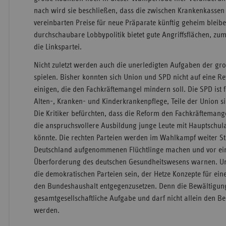
nach wird sie beschließen, dass die zwischen Krankenkasse
vereinbarten Preise für neue Präparate künftig geheim bleiben
durchschaubare Lobbypolitik bietet gute Angriffsflächen, zum
die Linkspartei.
Nicht zuletzt werden auch die unerledigten Aufgaben der gro
spielen. Bisher konnten sich Union und SPD nicht auf eine R
einigen, die den Fachkräftemangel mindern soll. Die SPD is
Alten-, Kranken- und Kinderkrankenpflege, Teile der Union si
Die Kritiker befürchten, dass die Reform den Fachkräftemang
die anspruchsvollere Ausbildung junge Leute mit Hauptschul
könnte. Die rechten Parteien werden im Wahlkampf weiter S
Deutschland aufgenommenen Flüchtlinge machen und vor ei
Überforderung des deutschen Gesundheitswesens warnen. Um
die demokratischen Parteien sein, der Hetze Konzepte für ein
den Bundeshaushalt entgegenzusetzen. Denn die Bewältigun
gesamtgesellschaftliche Aufgabe und darf nicht allein den B
werden.