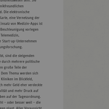
sundheitswesen sein. Sie
nikfreundlichen
. Die elektronische
Karte, eine Vernetzung der
Einsatz von Medizin-Apps ist
e Beschleunigung vorlegen
 Telemedizin,
ver Start-up-Unternehmen
rgungsforschung.
bt, sind die steigenden
 durch mehrere politische
en große Teile der
ht. Dem Thema werden sich
Kliniken im Blickfeld,
ch mehr Geld eher verdeckte
alität und mehr Druck auf
iben auf der Tagesordnung.
hl – oder besser weil – die
en plant. Aller Voraussicht