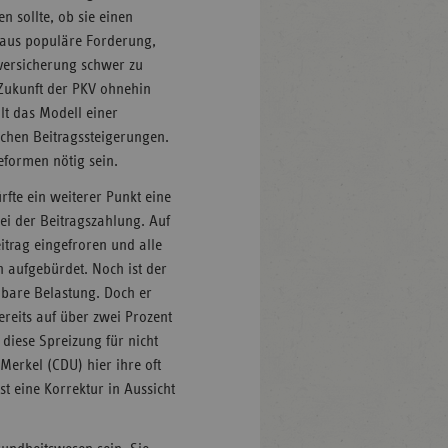
n sollte, ob sie einen
chaus populäre Forderung,
versicherung schwer zu
 Zukunft der PKV ohnehin
lt das Modell einer
schen Beitragssteigerungen.
eformen nötig sein.
fte ein weiterer Punkt eine
bei der Beitragszahlung. Auf
itrag eingefroren und alle
n aufgebürdet. Noch ist der
aubare Belastung. Doch er
ereits auf über zwei Prozent
 diese Spreizung für nicht
Merkel (CDU) hier ihre oft
st eine Korrektur in Aussicht