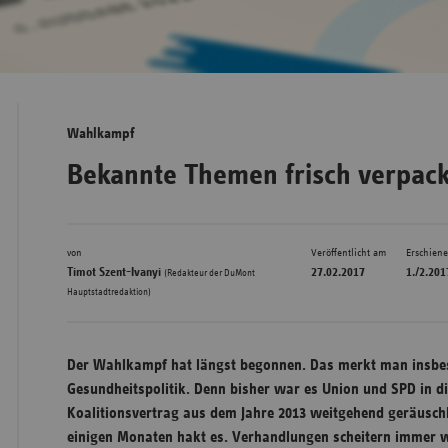
Bad
Württe
Bayern
Wahlkampf
Berlin
Bekannte Themen frisch verpack
Breme
Hambu
von
Veröffentlicht am
Erschien
Hessen
Timot Szent-Ivanyi
27.02.2017
1./2.201
(Redakteur der DuMont
Meckle
Hauptstadtredaktion)
Vorpo
Nieder
Der Wahlkampf hat längst begonnen. Das merkt man insbe
Nordrh
Gesundheitspolitik. Denn bisher war es Union und SPD in d
Westfa
Koalitionsvertrag aus dem Jahre 2013 weitgehend geräuschl
einigen Monaten hakt es. Verhandlungen scheitern immer w
Rheinl