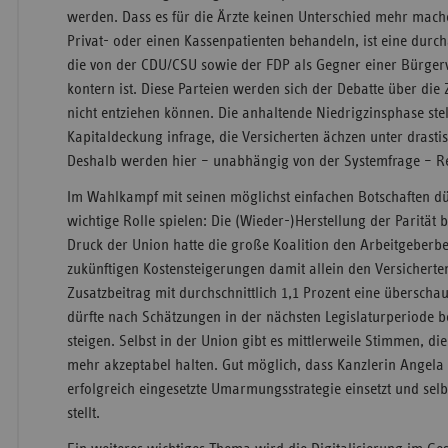
werden. Dass es für die Ärzte keinen Unterschied mehr mache
Privat- oder einen Kassenpatienten behandeln, ist eine dur
die von der CDU/CSU sowie der FDP als Gegner einer Bürger
kontern ist. Diese Parteien werden sich der Debatte über die
nicht entziehen können. Die anhaltende Niedrigzinsphase stel
Kapitaldeckung infrage, die Versicherten ächzen unter drasti
Deshalb werden hier – unabhängig von der Systemfrage – R
Im Wahlkampf mit seinen möglichst einfachen Botschaften dür
wichtige Rolle spielen: Die (Wieder-)Herstellung der Parität 
Druck der Union hatte die große Koalition den Arbeitgeberbe
zukünftigen Kostensteigerungen damit allein den Versicherte
Zusatzbeitrag mit durchschnittlich 1,1 Prozent eine übersch
dürfte nach Schätzungen in der nächsten Legislaturperiode b
steigen. Selbst in der Union gibt es mittlerweile Stimmen, die
mehr akzeptabel halten. Gut möglich, dass Kanzlerin Angela 
erfolgreich eingesetzte Umarmungsstrategie einsetzt und selb
stellt.