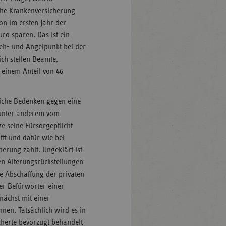
che Krankenversicherung
hon im ersten Jahr der
ro sparen. Das ist ein
eh- und Angelpunkt bei der
ich stellen Beamte,
 einem Anteil von 46
liche Bedenken gegen eine
 unter anderem vom
e seine Fürsorgepflicht
fft und dafür wie bei
erung zahlt. Ungeklärt ist
en Alterungsrückstellungen
he Abschaffung der privaten
er Befürworter einer
nächst mit einer
nen. Tatsächlich wird es in
cherte bevorzugt behandelt