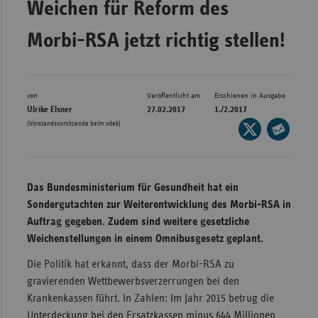
Weichen für Reform des
Bad
Württe
Morbi-RSA jetzt richtig stellen!
Bayern
Berlin
Breme
von
Veröffentlicht am
Erschienen in Ausgabe
Ulrike Elsner
27.02.2017
1./2.2017
Hambu
(Vorstandsvorsitzende beim vdek)
Seite
auf
Hessen
Seite
X
per
Meckle
teilen
E-
Vorpo
Das Bundesministerium für Gesundheit hat ein
Mail
Sondergutachten zur Weiterentwicklung des Morbi-RSA in
Nieder
teilen
Auftrag gegeben. Zudem sind weitere gesetzliche
Nordrh
Weichenstellungen in einem Omnibusgesetz geplant.
Westfa
Die Politik hat erkannt, dass der Morbi-RSA zu
Rheinl
gravierenden Wettbewerbsverzerrungen bei den
Pfal
Krankenkassen führt. In Zahlen: Im Jahr 2015 betrug die
Saarla
Unterdeckung bei den Ersatzkassen minus 644 Millionen