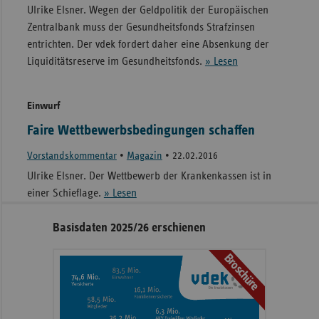
Ulrike Elsner. Wegen der Geldpolitik der Europäischen
Zentralbank muss der Gesundheitsfonds Strafzinsen
entrichten. Der vdek fordert daher eine Absenkung der
Liquiditätsreserve im Gesundheitsfonds.
» Lesen
Einwurf
Faire Wettbewerbsbedingungen schaffen
Vorstandskommentar
•
Magazin
•
22.02.2016
Ulrike Elsner. Der Wettbewerb der Krankenkassen ist in
einer Schieflage.
» Lesen
Seitennavigation
Seitenleiste
Basisdaten 2025/26 erschienen
mit
Broschüre
weiteren
Informationen