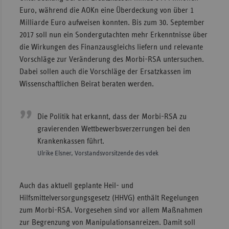
Euro, während die AOKn eine Überdeckung von über 1
Sachse
Milliarde Euro aufweisen konnten. Bis zum 30. September
Sachse
2017 soll nun ein Sondergutachten mehr Erkenntnisse über
Anhal
die Wirkungen des Finanzausgleichs liefern und relevante
Vorschläge zur Veränderung des Morbi-RSA untersuchen.
Schles
Dabei sollen auch die Vorschläge der Ersatzkassen im
Holst
Wissenschaftlichen Beirat beraten werden.
Thürin
Die Politik hat erkannt, dass der Morbi-RSA zu
gravierenden Wettbewerbsverzerrungen bei den
Krankenkassen führt.
Ulrike Elsner, Vorstandsvorsitzende des vdek
Auch das aktuell geplante Heil- und
Hilfsmittelversorgungsgesetz (HHVG) enthält Regelungen
zum Morbi-RSA. Vorgesehen sind vor allem Maßnahmen
zur Begrenzung von Manipulationsanreizen. Damit soll